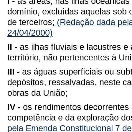
I -
as áreas, nas ilhas oceânicas
domínio, excluídas aquelas sob 
de terceiros;
(Redação dada pela
24/04/2000)
II -
as ilhas ﬂuviais e lacustres 
território, não pertencentes à Un
III -
as águas superﬁciais ou sub
depósitos, ressalvadas, neste ca
obras da União;
IV -
os rendimentos decorrentes 
competência e da exploração do
pela Emenda Constitucional 7 de