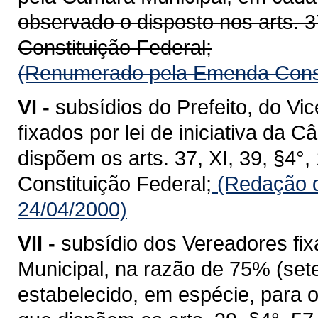
observado o disposto nos arts. 37,
Constituição Federal;
(Renumerado pela Emenda Consti
VI -
subsídios do Prefeito, do Vi
ﬁxados por lei de iniciativa da 
dispõem os arts. 37, XI, 39, §4°, 1
Constituição Federal;
(Redação d
24/04/2000)
VII -
subsídio dos Vereadores fixa
Municipal, na razão de 75% (sete
estabelecido, em espécie, para 