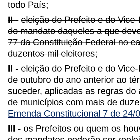
todo País;
II -
eleição do Prefeito e do Vice
do mandato daqueles a que devem
77 da Constituição Federal no c
duzentos mil eleitores;
II -
eleição do Prefeito e do Vice
de outubro do ano anterior ao 
suceder, aplicadas as regras do 
de municípios com mais de duzent
Emenda Constitucional 7 de 24/
III -
os Prefeitos ou quem os hou
dos mandatos poderão ser reelei