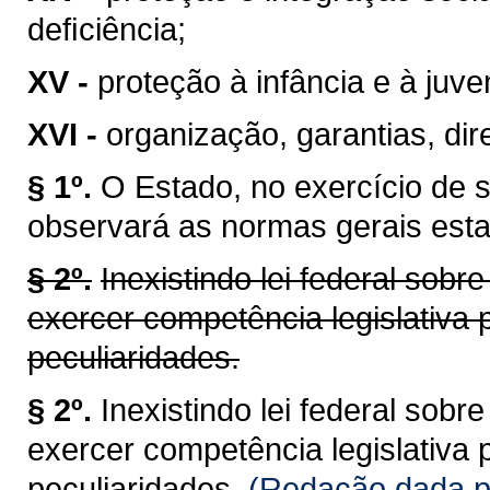
deﬁciência;
XV -
proteção à infância e à juve
XVI -
organização, garantias, dire
§ 1º.
O Estado, no exercício de 
observará as normas gerais esta
§ 2º.
Inexistindo lei federal sob
exercer competência legislativa 
peculiaridades.
§ 2º.
Inexistindo lei federal sob
exercer competência legislativa 
peculiaridades.
(Redação dada pe