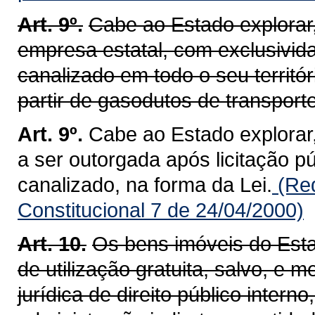
Art. 9º.
Cabe ao Estado explorar
empresa estatal, com exclusivida
canalizado em todo o seu territór
partir de gasodutos de transpor
Art. 9º.
Cabe ao Estado explorar
a ser outorgada após licitação pú
canalizado, na forma da Lei.
(Re
Constitucional 7 de 24/04/2000)
Art. 10.
Os bens imóveis do Est
de utilização gratuita, salvo, e m
jurídica de direito público inter