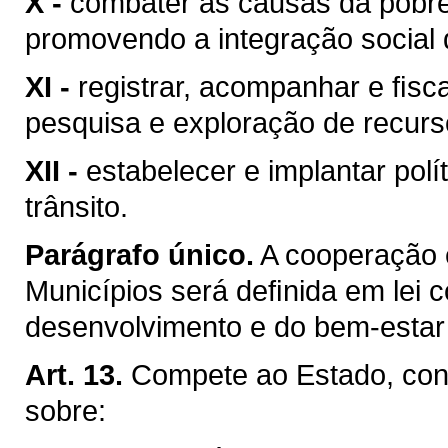
X -
combater as causas da pobre
promovendo a integração social 
XI -
registrar, acompanhar e ﬁsca
pesquisa e exploração de recurso
XII -
estabelecer e implantar pol
trânsito.
Parágrafo único.
A cooperação 
Municípios será deﬁnida em lei c
desenvolvimento e do bem-estar 
Art. 13.
Compete ao Estado, conc
sobre: