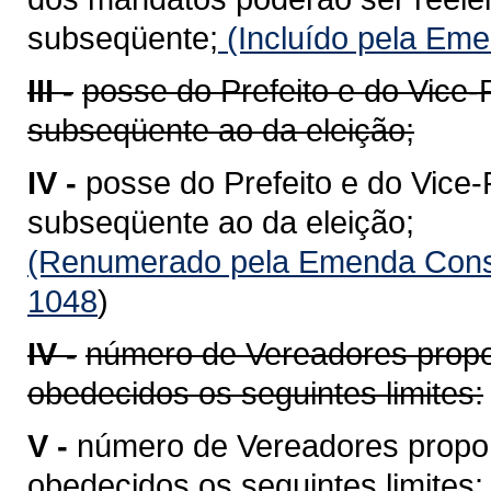
subseqüente;
(Incluído pela Eme
III -
posse do Prefeito e do Vice-P
subseqüente ao da eleição;
IV -
posse do Prefeito e do Vice-P
subseqüente ao da eleição;
(Renumerado pela Emenda Consti
1048
)
IV -
número de Vereadores propor
obedecidos os seguintes limites:
V -
número de Vereadores propor
obedecidos os seguintes limites: