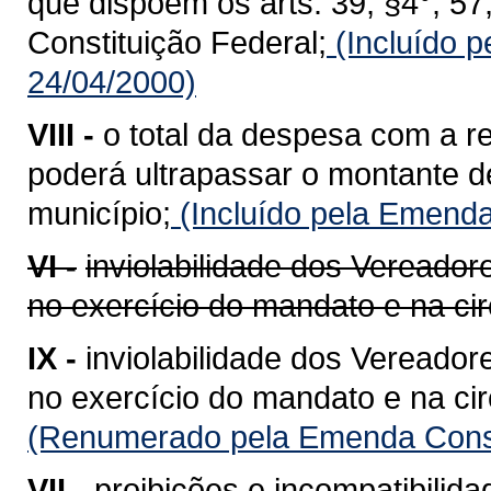
que dispõem os arts. 39, §4°, 57, §
Constituição Federal;
(Incluído p
24/04/2000)
VIII -
o total da despesa com a 
poderá ultrapassar o montante d
município;
(Incluído pela Emenda
VI -
inviolabilidade dos Vereador
no exercício do mandato e na cir
IX -
inviolabilidade dos Vereador
no exercício do mandato e na cir
(Renumerado pela Emenda Consti
VII -
proibições e incompatibilida