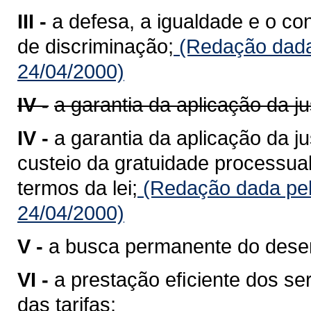
III -
a defesa, a igualdade e o c
de discriminação;
(Redação dada 
24/04/2000)
IV -
a garantia da aplicação da ju
IV -
a garantia da aplicação da j
custeio da gratuidade processua
termos da lei;
(Redação dada pel
24/04/2000)
V -
a busca permanente do desenv
VI -
a prestação eﬁciente dos ser
das tarifas;