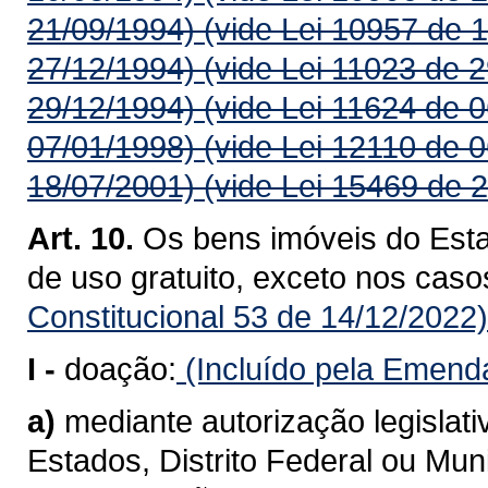
21/09/1994)
(vide Lei 10957 de 
27/12/1994)
(vide Lei 11023 de 
29/12/1994)
(vide Lei 11624 de 
07/01/1998)
(vide Lei 12110 de 
18/07/2001)
(vide Lei 15469 de 
Art. 10.
Os bens imóveis do Est
de uso gratuito, exceto nos caso
Constitucional 53 de 14/12/2022)
I -
doação:
(Incluído pela Emenda
a)
mediante autorização legislativ
Estados, Distrito Federal ou Muni