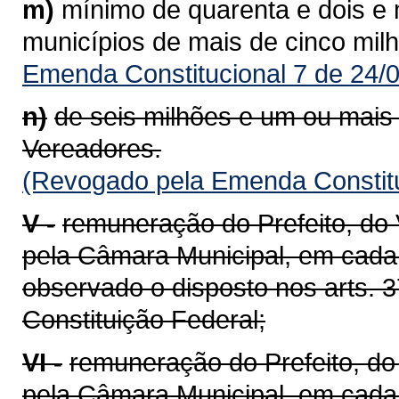
m)
mínimo de quarenta e dois e
municípios de mais de cinco milh
Emenda Constitucional 7 de 24/
n)
de seis milhões e um ou mais 
Vereadores.
(Revogado pela Emenda Constitu
V -
remuneração do Prefeito, do 
pela Câmara Municipal, em cada 
observado o disposto nos arts. 37,
Constituição Federal;
VI -
remuneração do Prefeito, do
pela Câmara Municipal, em cada 