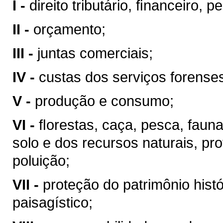
I -
direito tributário, ﬁnanceiro, 
II -
orçamento;
III -
juntas comerciais;
IV -
custas dos serviços forense
V -
produção e consumo;
VI -
ﬂorestas, caça, pesca, faun
solo e dos recursos naturais, pr
poluição;
VII -
proteção do patrimônio históri
paisagístico;