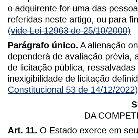
o adquirente for uma das pessoas 
referidas neste artigo, ou para 
(vide Lei 12963 de 25/10/2000)
Parágrafo único.
A alienação o
dependerá de avaliação prévia, a
de licitação pública, ressalvada
inexigibilidade de licitação defini
Constitucional 53 de 14/12/2022)
S
DA COMPET
Art. 11.
O Estado exerce em seu 