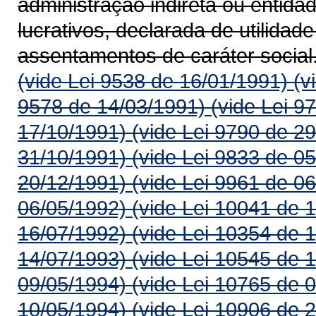
administração indireta ou entida
lucrativos, declarada de utilidad
assentamentos de caráter social
(vide Lei 9538 de 16/01/1991)
(v
9578 de 14/03/1991)
(vide Lei 9
17/10/1991)
(vide Lei 9790 de 2
31/10/1991)
(vide Lei 9833 de 0
20/12/1991)
(vide Lei 9961 de 0
06/05/1992)
(vide Lei 10041 de 
16/07/1992)
(vide Lei 10354 de 
14/07/1993)
(vide Lei 10545 de 
09/05/1994)
(vide Lei 10765 de 
10/05/1994)
(vide Lei 10906 de 