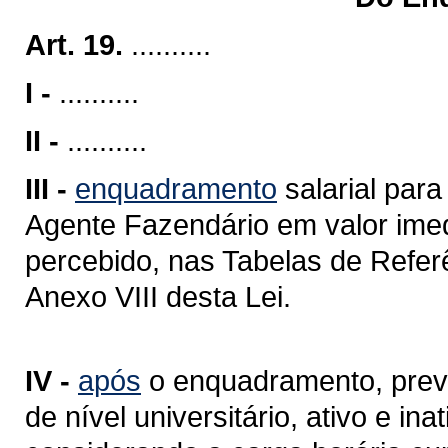
Art. 19.
..........
I -
..........
II -
..........
III -
enquadramento
salarial para
Agente Fazendário em valor ime
percebido, nas Tabelas de Refer
Anexo VIII desta Lei.
IV -
após
o enquadramento, previs
de nível universitário, ativo e i