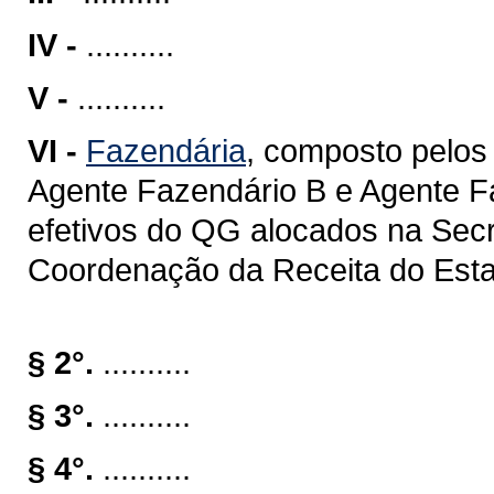
IV -
..........
V -
..........
VI -
Fazendária
, composto pelos
Agente Fazendário B e Agente Fa
efetivos do QG alocados na Sec
Coordenação da Receita do Estad
§ 2°.
..........
§ 3°.
..........
§ 4°.
..........