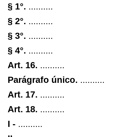
§ 1°.
..........
§ 2°.
..........
§ 3°.
..........
§ 4°.
..........
Art. 16.
..........
Parágrafo único.
..........
Art. 17.
..........
Art. 18.
..........
I -
..........