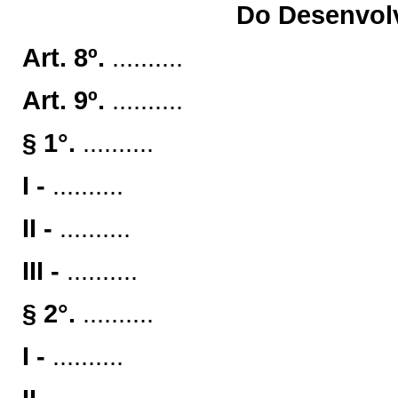
Do Desenvolv
Art. 8º.
..........
Art. 9º.
..........
§ 1°.
..........
I -
..........
II -
..........
III -
..........
§ 2°.
..........
I -
..........