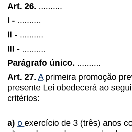
Art. 26.
..........
I -
..........
II -
..........
III -
..........
Parágrafo único.
..........
Art. 27.
A
primeira promoção previ
presente Lei obedecerá ao seguin
critérios:
a)
o
exercício de 3 (três) anos c