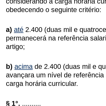
considerando a carga horária curr
obedecendo o seguinte critério:
a)
até
2.400 (duas mil e quatrocen
permanecerá na referência salari
artigo;
b)
acima
de 2.400 (duas mil e qua
avançara um nível de referência 
carga horária curricular.
§ 1°.
..........