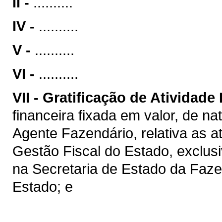
II -
..........
IV -
..........
V -
..........
VI -
..........
VII -
Gratificação de Atividade
financeira fixada em valor, de na
Agente Fazendário, relativa as a
Gestão Fiscal do Estado, exclus
na Secretaria de Estado da Faz
Estado; e