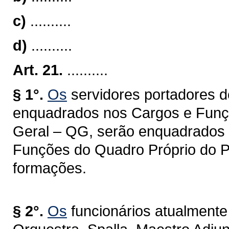
c)
..........
d)
..........
Art. 21.
..........
§ 1°.
Os
servidores portadores d
enquadrados nos Cargos e Funçõe
Geral – QG, serão enquadrados n
Funções do Quadro Próprio do P
formações.
§ 2°.
Os
funcionários atualment