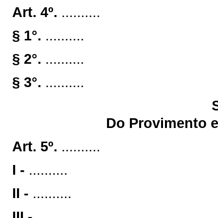
Art. 4º.
..........
§ 1°.
..........
§ 2°.
..........
§ 3°.
..........
Do Provimento e
Art. 5º.
..........
I -
..........
II -
..........
III -
..........