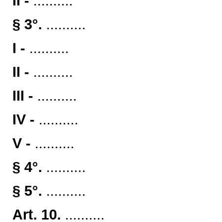
II -
..........
§ 3°.
..........
I -
..........
II -
..........
III -
..........
IV -
..........
V -
..........
§ 4°.
..........
§ 5°.
..........
Art. 10.
..........