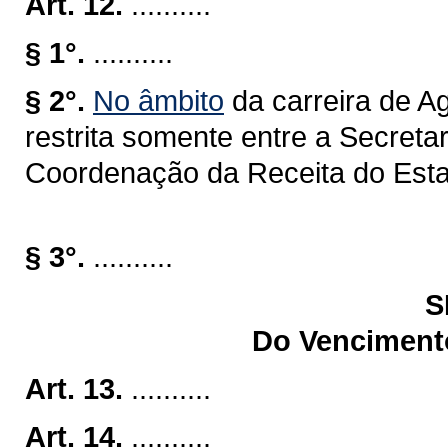
Art. 12.
..........
§ 1°.
..........
§ 2°.
No âmbito
da carreira de A
restrita somente entre a Secret
Coordenação da Receita do Est
§ 3°.
..........
S
Do Venciment
Art. 13.
..........
Art. 14.
..........