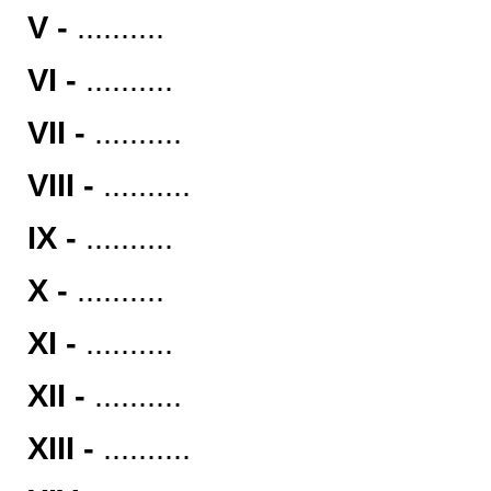
V -
..........
VI -
..........
VII -
..........
VIII -
..........
IX -
..........
X -
..........
XI -
..........
XII -
..........
XIII -
..........