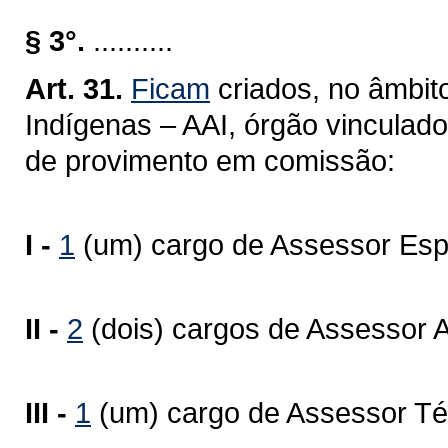
§ 3°.
..........
Art. 31.
Ficam
criados, no âmbit
Indígenas – AAI, órgão vinculad
de provimento em comissão:
I -
1
(um) cargo de Assessor Espe
II -
2
(dois) cargos de Assessor A
III -
1
(um) cargo de Assessor Té