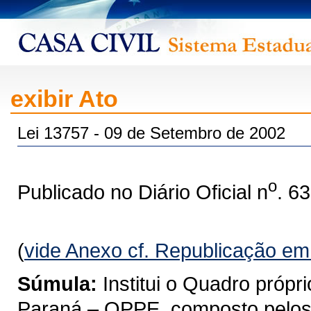
exibir Ato
Lei 13757 - 09 de Setembro de 2002
o
Publicado no Diário Oficial n
. 6
(
vide Anexo cf. Republicação e
Súmula:
Institui o Quadro próp
Paraná – QPPE, composto pelos a