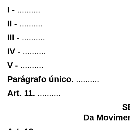
I -
..........
II -
..........
III -
..........
IV -
..........
V -
..........
Parágrafo único.
..........
Art. 11.
..........
S
Da Movimen