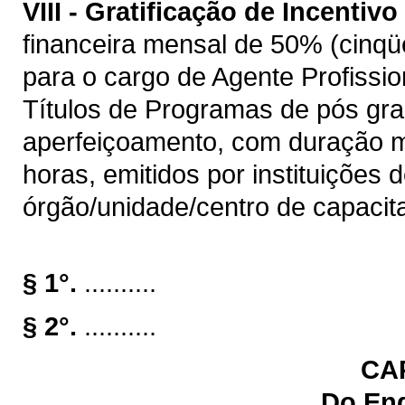
VIII -
Gratificação de Incentivo 
financeira mensal de 50% (cinqüe
para o cargo de Agente Profissio
Títulos de Programas de pós gra
aperfeiçoamento, com duração m
horas, emitidos por instituições 
órgão/unidade/centro de capacit
§ 1°.
..........
§ 2°.
..........
CAP
Do En