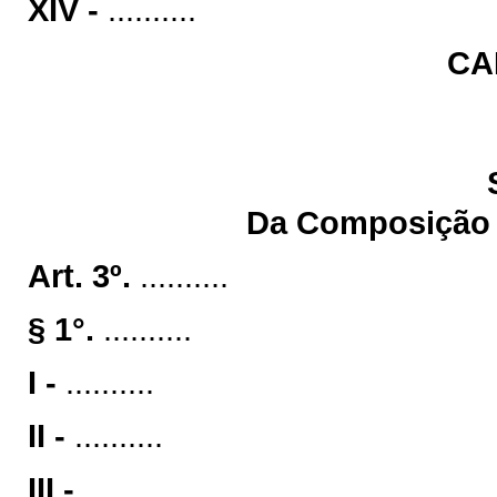
XIV -
..........
CA
Da Composição e
Art. 3º.
..........
§ 1°.
..........
I -
..........
II -
..........
III -
..........