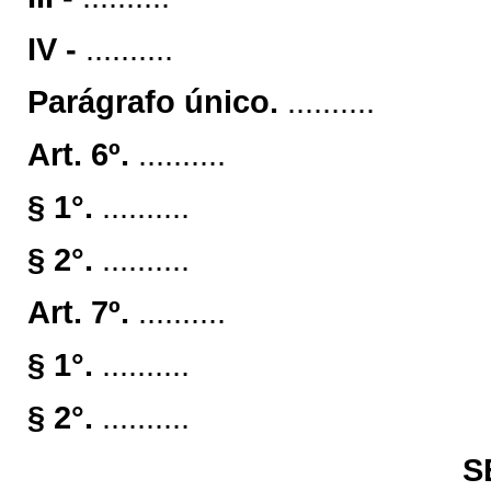
IV -
..........
Parágrafo único.
..........
Art. 6º.
..........
§ 1°.
..........
§ 2°.
..........
Art. 7º.
..........
§ 1°.
..........
§ 2°.
..........
S