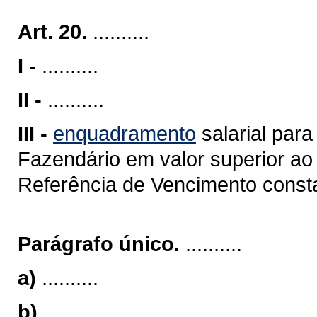
Art. 20.
..........
I -
..........
II -
..........
III -
enquadramento
salarial para
Fazendário em valor superior ao
Referência de Vencimento consta
Parágrafo único.
..........
a)
..........
b)
..........