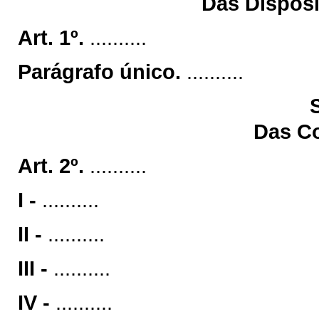
Das Disposi
Art. 1º.
..........
Parágrafo único.
..........
Das C
Art. 2º.
..........
I -
..........
II -
..........
III -
..........
IV -
..........