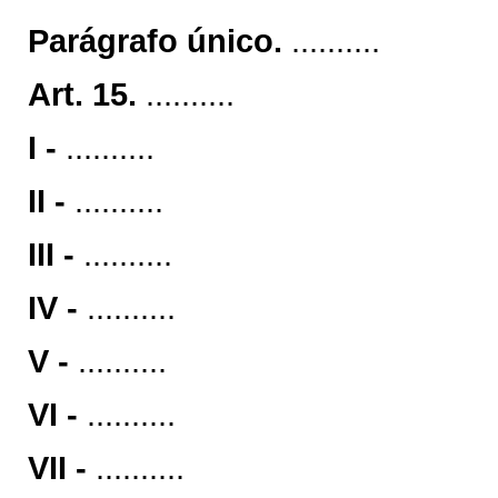
Parágrafo único.
..........
Art. 15.
..........
I -
..........
II -
..........
III -
..........
IV -
..........
V -
..........
VI -
..........
VII -
..........