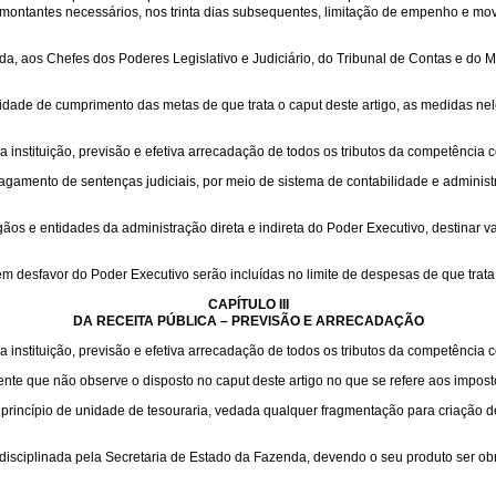
montantes necessários, nos trinta dias subsequentes, limitação de empenho e movim
os Chefes dos Poderes Legislativo e Judiciário, do Tribunal de Contas e do Minist
idade de cumprimento das metas de que trata o caput deste artigo, as medidas nele
a instituição, previsão e efetiva arrecadação de todos os tributos da competência 
 pagamento de sentenças judiciais, por meio de sistema de contabilidade e adminis
os e entidades da administração direta e indireta do Poder Executivo, destinar v
 desfavor do Poder Executivo serão incluídas no limite de despesas de que trata a 
CAPÍTULO III
DA RECEITA PÚBLICA – PREVISÃO E ARRECADAÇÃO
a instituição, previsão e efetiva arrecadação de todos os tributos da competência 
ente que não observe o disposto no caput deste artigo no que se refere aos impost
ao princípio de unidade de tesouraria, vedada qualquer fragmentação para criação 
disciplinada pela Secretaria de Estado da Fazenda, devendo o seu produto ser obri