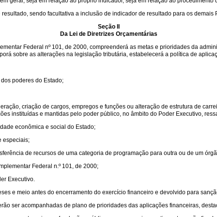
em geral, seja em relação ao próprio indicador, seja em relação ao procedimento de
resultado, sendo facultativa a inclusão de indicador de resultado para os demais
Seção II
Da Lei de Diretrizes Orçamentárias
plementar Federal nº 101, de 2000, compreenderá as metas e prioridades da adminis
porá sobre as alterações na legislação tributária, estabelecerá a política de aplic
os dos poderes do Estado;
ção, criação de cargos, empregos e funções ou alteração de estrutura de carreir
ações instituídas e mantidas pelo poder público, no âmbito do Poder Executivo, r
idade econômica e social do Estado;
e especiais;
nsferência de recursos de uma categoria de programação para outra ou de um órgã
Complementar Federal n.º 101, de 2000;
er Executivo.
meses e meio antes do encerramento do exercício financeiro e devolvido para sançã
everão ser acompanhadas de plano de prioridades das aplicações financeiras, desta