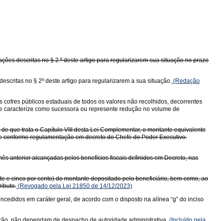
ões descritas no § 2.º deste artigo para regularizarem sua situação no prazo
critas no § 2º deste artigo para regularizarem a sua situação.
(Redação
s cofres públicos estaduais de todos os valores não recolhidos, decorrentes
 se caracterize como sucessora ou represente redução no volume de
o de que trata o Capítulo VIII desta Lei Complementar, o montante equivalente
Z e conforme regulamentação em decreto do Chefe do Poder Executivo.
mês anterior alcançadas pelos benefícios fiscais definidos em Decreto, nas
inte e cinco por cento) do montante depositado pelo beneficiário, bem como, ao
ibuto.
(Revogado pela Lei 21850 de 14/12/2023)
concedidos em caráter geral, de acordo com o disposto na alínea “g” do inciso
ruição, não dependam de despacho de autoridade administrativa.
(Incluído pela