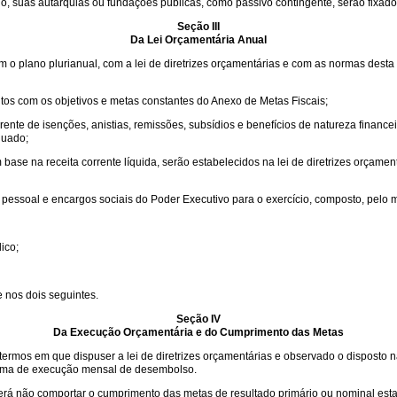
do, suas autarquias ou fundações públicas, como passivo contingente, serão fixad
Seção III
Da Lei Orçamentária Anual
om o plano plurianual, com a lei de diretrizes orçamentárias e com as normas dest
os com os objetivos e metas constantes do Anexo de Metas Fiscais;
rente de isenções, anistias, remissões, subsídios e benefícios de natureza financ
nuado;
 base na receita corrente líquida, serão estabelecidos na lei de diretrizes orçame
pessoal e encargos sociais do Poder Executivo para o exercício, composto, pelo 
ico;
e nos dois seguintes.
Seção IV
Da Execução Orçamentária e do Cumprimento das Metas
termos em que dispuser a lei de diretrizes orçamentárias e observado o disposto na 
rama de execução mensal de desembolso.
oderá não comportar o cumprimento das metas de resultado primário ou nominal esta