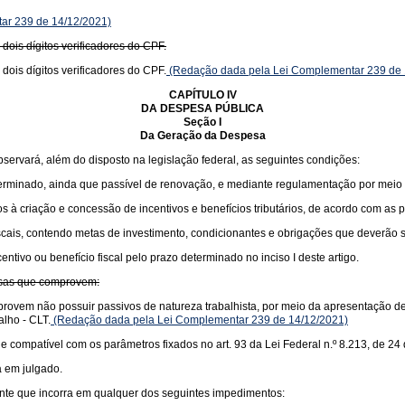
ar 239 de 14/12/2021)
 dois dígitos verificadores do CPF.
 dois dígitos verificadores do CPF.
(Redação dada pela Lei Complementar 239 de 
CAPÍTULO IV
DA DESPESA PÚBLICA
Seção I
Da Geração da Despesa
bservará, além do disposto na legislação federal, as seguintes condições:
eterminado, ainda que passível de renovação, e mediante regulamentação por meio
os à criação e concessão de incentivos e benefícios tributários, de acordo com as 
fiscais, contendo metas de investimento, condicionantes e obrigações que deverão
tivo ou benefício fiscal pelo prazo determinado no inciso I deste artigo.
resas que comprovem:
ovem não possuir passivos de natureza trabalhista, por meio da apresentação de C
alho - CLT.
(Redação dada pela Lei Complementar 239 de 14/12/2021)
compatível com os parâmetros fixados no art. 93 da Lei Federal n.º 8.213, de 24 
a em julgado.
uinte que incorra em qualquer dos seguintes impedimentos: