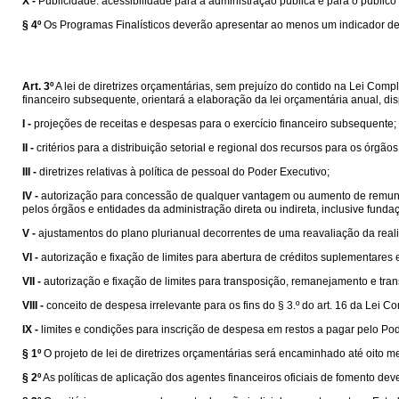
X -
Publicidade: acessibilidade para a administração pública e para o público 
§ 4º
Os Programas Finalísticos deverão apresentar ao menos um indicador de 
Art. 3º
A lei de diretrizes orçamentárias, sem prejuízo do contido na Lei Com
financeiro subsequente, orientará a elaboração da lei orçamentária anual, dis
I -
projeções de receitas e despesas para o exercício financeiro subsequente;
II -
critérios para a distribuição setorial e regional dos recursos para os órgã
III -
diretrizes relativas à política de pessoal do Poder Executivo;
IV -
autorização para concessão de qualquer vantagem ou aumento de remunera
pelos órgãos e entidades da administração direta ou indireta, inclusive fund
V -
ajustamentos do plano plurianual decorrentes de uma reavaliação da real
VI -
autorização e fixação de limites para abertura de créditos suplementares 
VII -
autorização e fixação de limites para transposição, remanejamento e tra
VIII -
conceito de despesa irrelevante para os fins do § 3.º do art. 16 da Lei 
IX -
limites e condições para inscrição de despesa em restos a pagar pelo Pod
§ 1º
O projeto de lei de diretrizes orçamentárias será encaminhado até oito 
§ 2º
As políticas de aplicação dos agentes financeiros oficiais de fomento d