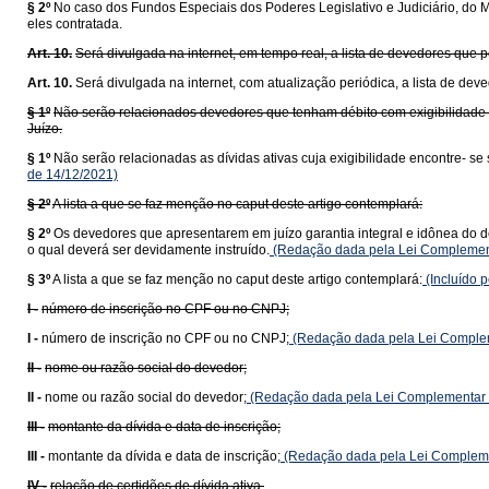
§ 2º
No caso dos Fundos Especiais dos Poderes Legislativo e Judiciário, do Min
eles contratada.
Art. 10.
Será divulgada na internet, em tempo real, a lista de devedores que 
Art. 10.
Será divulgada na internet, com atualização periódica, a lista de de
§ 1º
Não serão relacionados devedores que tenham débito com exigibilidade s
Juízo.
§ 1º
Não serão relacionadas as dívidas ativas cuja exigibilidade encontre- se
de 14/12/2021)
§ 2º
A lista a que se faz menção no caput deste artigo contemplará:
§ 2º
Os devedores que apresentarem em juízo garantia integral e idônea do dé
o qual deverá ser devidamente instruído.
(Redação dada pela Lei Complemen
§ 3º
A lista a que se faz menção no caput deste artigo contemplará:
(Incluído 
I -
número de inscrição no CPF ou no CNPJ;
I -
número de inscrição no CPF ou no CNPJ;
(Redação dada pela Lei Complem
II -
nome ou razão social do devedor;
II -
nome ou razão social do devedor;
(Redação dada pela Lei Complementar 
III -
montante da dívida e data de inscrição;
III -
montante da dívida e data de inscrição;
(Redação dada pela Lei Compleme
IV -
relação de certidões de dívida ativa.