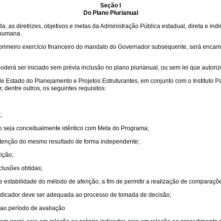
Seção I
Do Plano Plurianual
izada, as diretrizes, objetivos e metas da Administração Pública estadual, direta 
 humana.
m do primeiro exercício financeiro do mandato do Governador subsequente, será enca
derá ser iniciado sem prévia inclusão no plano plurianual, ou sem lei que autori
 de Estado do Planejamento e Projetos Estruturantes, em conjunto com o Institu
 dentre outros, os seguintes requisitos:
;
o seja conceitualmente idêntico com Meta do Programa;
obtenção do mesmo resultado de forma independente;
ição;
lusões obtidas;
e estabilidade do método de aferição, a fim de permitir a realização de comparaçõ
indicador deve ser adequada ao processo de tomada de decisão;
 ao período de avaliação