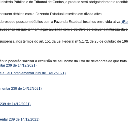
istério Público e do Tribunal de Contas, o produto será obrigatoriamente recolhido 
possuem débitos com a Fazenda Estadual inscritos em dívida ativa.
vedores que possuem débitos com a Fazenda Estadual inscritos em dívida ativa.
(Re
uspensa ou que tenham ação ajuizada com o objetivo de discutir a natureza da obr
 suspensa, nos termos do art. 151 da Lei Federal nº 5.172, de 25 de outubro de 196
bito poderão solicitar a exclusão de seu nome da lista de devedores de que trata
tar 239 de 14/12/2021)
pela Lei Complementar 239 de 14/12/2021)
entar 239 de 14/12/2021)
239 de 14/12/2021)
ntar 239 de 14/12/2021)