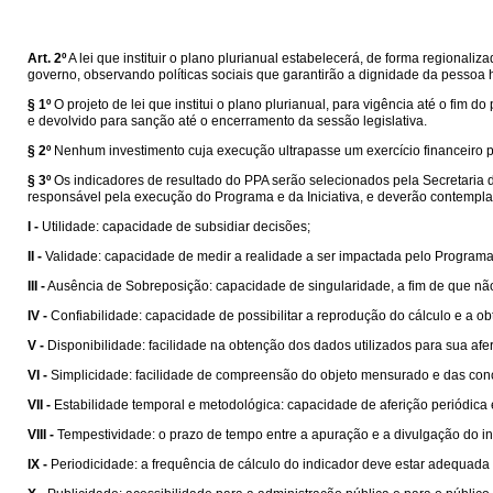
Art. 2º
A lei que instituir o plano plurianual estabelecerá, de forma regional
governo, observando políticas sociais que garantirão a dignidade da pessoa
§ 1º
O projeto de lei que institui o plano plurianual, para vigência até o fi
e devolvido para sanção até o encerramento da sessão legislativa.
§ 2º
Nenhum investimento cuja execução ultrapasse um exercício financeiro po
§ 3º
Os indicadores de resultado do PPA serão selecionados pela Secretaria
responsável pela execução do Programa e da Iniciativa, e deverão contemplar,
I -
Utilidade: capacidade de subsidiar decisões;
II -
Validade: capacidade de medir a realidade a ser impactada pelo Programa
III -
Ausência de Sobreposição: capacidade de singularidade, a fim de que nã
IV -
Confiabilidade: capacidade de possibilitar a reprodução do cálculo e a 
V -
Disponibilidade: facilidade na obtenção dos dados utilizados para sua afer
VI -
Simplicidade: facilidade de compreensão do objeto mensurado e das conc
VII -
Estabilidade temporal e metodológica: capacidade de aferição periódica 
VIII -
Tempestividade: o prazo de tempo entre a apuração e a divulgação do 
IX -
Periodicidade: a frequência de cálculo do indicador deve estar adequada