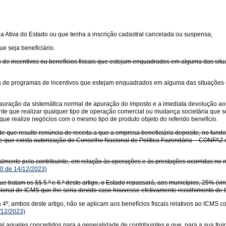
ida Ativa do Estado ou que tenha a inscrição cadastral cancelada ou suspensa;
ue seja beneficiário.
de incentivos ou benefícios fiscais que estejam enquadrados em alguma das situaç
 de programas de incentivos que estejam enquadrados em alguma das situações des
stauração da sistemática normal de apuração do imposto e a imediata devolução ao
uinte que realizar qualquer tipo de operação comercial ou mudança societária que
ue realize negócios com o mesmo tipo de produto objeto do referido benefício.
l de que resulte renúncia de receita a que a empresa beneficiária deposite, no fund
sde que exista autorização do Conselho Nacional de Política Fazendária – CONFA
salmente pelo contribuinte, em relação às operações e às prestações ocorridas no 
0 de 14/12/2023)
ue tratam os §§ 5.º e 6.º deste artigo, o Estado repassará, aos municípios, 25% (v
onal de ICMS que lhe seria devido caso houvesse efetivamente recolhimento de tr
 a 4º, ambos deste artigo, não se aplicam aos benefícios fiscais relativos ao ICMS 
/12/2023)
geral aqueles concedidos para a generalidade de contribuintes e que, para a sua f