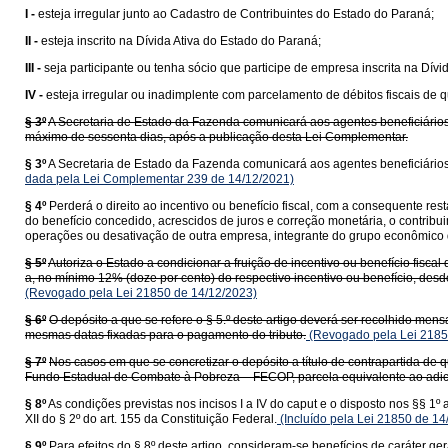
I -
esteja irregular junto ao Cadastro de Contribuintes do Estado do Paraná;
II -
esteja inscrito na Dívida Ativa do Estado do Paraná;
III -
seja participante ou tenha sócio que participe de empresa inscrita na Dív
IV -
esteja irregular ou inadimplente com parcelamento de débitos fiscais de q
§ 3º
A Secretaria de Estado da Fazenda comunicará aos agentes beneficiários 
máximo de sessenta dias, após a publicação desta Lei Complementar.
§ 3º
A Secretaria de Estado da Fazenda comunicará aos agentes beneficiários
dada pela Lei Complementar 239 de 14/12/2021)
§ 4º
Perderá o direito ao incentivo ou benefício fiscal, com a consequente re
do benefício concedido, acrescidos de juros e correção monetária, o contrib
operações ou desativação de outra empresa, integrante do grupo econômico q
§ 5º
Autoriza o Estado a condicionar a fruição de incentivo ou benefício fisca
a, no mínimo 12% (doze por cento) do respectivo incentivo ou benefício, de
(Revogado pela Lei 21850 de 14/12/2023)
§ 6º
O depósito a que se refere o § 5.º deste artigo deverá ser recolhido men
mesmas datas fixadas para o pagamento do tributo.
(Revogado pela Lei 2185
§ 7º
Nos casos em que se concretizar o depósito a título de contrapartida de q
Fundo Estadual de Combate à Pobreza – FECOP, parcela equivalente ao adici
§ 8º
As condições previstas nos incisos I a IV do caput e o disposto nos §§ 1º
XII do § 2º do art. 155 da Constituição Federal.
(Incluído pela Lei 21850 de 14
§ 9º
Para efeitos do § 8º deste artigo, consideram-se benefícios de caráter 