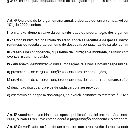
§ 3º
Os critérios para enquadramento de ação judicial proposta contra o Esta
Art. 4º
O projeto de lei orçamentária anual, elaborado de forma compatível c
101, de 2000, conterá:
I -
em anexo, demonstrativo da compatibilidade da programação dos orçament
II -
demonstrativo regionalizado do efeito, sobre as receitas e despesas, decor
renúncias de receita e ao aumento de despesas obrigatórias de caráter conti
III -
reserva de contingência, cuja forma de utilização e montante, definido com
eventos fiscais imprevistos;
IV -
em anexo, demonstrativo das autorizações relativas a novas despesas de 
a)
provimentos de cargos e funções decorrentes de nomeações;
b)
provimentos de cargos e funções decorrentes de abertura de concurso públ
c)
descrição dos quantitativos de cada cargo a ser provido;
d)
estimativa da despesa dos cargos, no exercício financeiro referente à LOA 
Art. 5º
Anualmente, até trinta dias após a publicação da lei orçamentária, nos 
2000, o Poder Executivo estabelecerá a programação financeira e o cronog
Art. 6º
Se verificado, ao final de um bimestre, que a realização da receita p