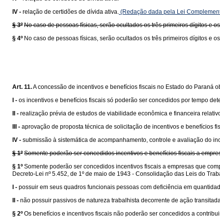
IV -
relação de certidões de dívida ativa.
(Redação dada pela Lei Complement
§ 3º
No caso de pessoas físicas, serão ocultados os três primeiros dígitos e os
§ 4º
No caso de pessoas físicas, serão ocultados os três primeiros dígitos e os
Art. 11.
A concessão de incentivos e benefícios fiscais no Estado do Paraná o
I -
os incentivos e benefícios fiscais só poderão ser concedidos por tempo d
II -
realização prévia de estudos de viabilidade econômica e financeira relativ
III -
aprovação de proposta técnica de solicitação de incentivos e benefícios 
IV -
submissão à sistemática de acompanhamento, controle e avaliação do incen
§ 1º
Somente poderão ser concedidos incentivos e benefícios fiscais a emp
§ 1º
Somente poderão ser concedidos incentivos fiscais a empresas que compr
Decreto-Lei nº 5.452, de 1º de maio de 1943 - Consolidação das Leis do Trab
I -
possuir em seus quadros funcionais pessoas com deficiência em quantidade 
II -
não possuir passivos de natureza trabalhista decorrente de ação transitad
§ 2º
Os benefícios e incentivos fiscais não poderão ser concedidos a contrib