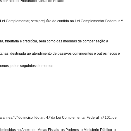
os por ato do Procurador-Geral do Estado.
a Lei Complementar, sem prejuízo do contido na Lei Complementar Federal n.º
eira, tributária e creditícia, bem como das medidas de compensação a
ntárias, destinada ao atendimento de passivos contingentes e outros riscos e
menos, pelos seguintes elementos:
alínea “c” do inciso I do art. 4.º da Lei Complementar Federal n.º 101, de
belecidas no Anexo de Metas Fiscais, os Poderes, o Ministério Público, o