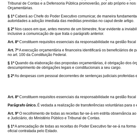
Tribunal de Contas e a Defensoria Pública promoverão, por ato próprio e nos 
Orçamentárias.
§ 1º
Caberá ao Chefe do Poder Executivo comunicar, de maneira fundamentada, a
autoridades a adoção imediata das medidas previstas no caput deste artigo.
§ 2º
Nos casos em que, antes mesmo de um bimestre, ficar evidente a inviabil
inclusive a comunicação de que trata o parágrafo anterior.
Art. 8º
Constituem requisitos essenciais da responsabilidade na gestão fiscal 
Art. 7º
A execução orçamentária e financeira identificará os beneficiários de
no art. 100 da Constituição Federal.
§ 1º
Quando da elaboração das propostas orçamentárias, é obrigação dos órgã
descumprimento de obrigações legais e constitucionais a seu cargo.
§ 2º
As despesas com pessoal decorrentes de sentenças judiciais proferidas em
Art. 8º
Constituem requisitos essenciais da responsabilidade na gestão fiscal 
Parágrafo único.
É vedada a realização de transferências voluntárias para o 
Art. 9º
O recolhimento de todas as receitas far-se-á em estrita observância 
e Judiciário, do Ministério Público e Tribunal de Contas.
§ 1º
A arrecadação de todas as receitas do Poder Executivo far-se-á na forma 
oficial contratada pelo Estado.