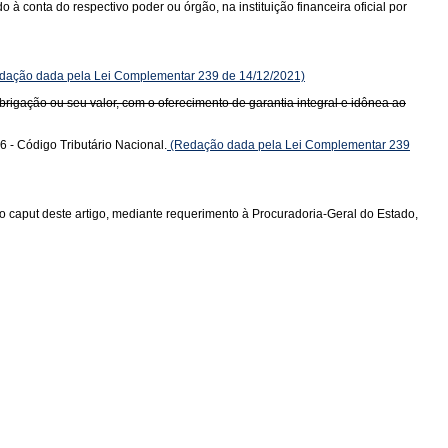
à conta do respectivo poder ou órgão, na instituição financeira oficial por
dação dada pela Lei Complementar 239 de 14/12/2021)
igação ou seu valor, com o oferecimento de garantia integral e idônea ao
6 - Código Tributário Nacional.
(Redação dada pela Lei Complementar 239
 o caput deste artigo, mediante requerimento à Procuradoria-Geral do Estado,