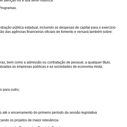
 aferição ou à sua série histórica.
 Programas.
tração pública estadual, incluindo as despesas de capital para o exercício
ação das agências financeiras oficiais de fomento e versará também sobre:
as, bem como a admissão ou contratação de pessoal, a qualquer título,
essalvadas as empresas públicas e as sociedades de economia mista;
o para outro;
o até o encerramento do primeiro período da sessão legislativa
cando os projetos de maior relevância.