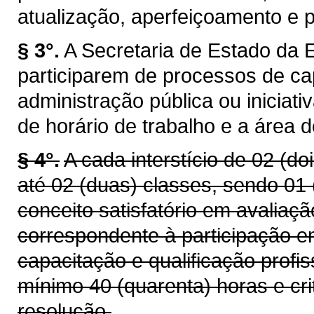
atualização, aperfeiçoamento e p
§ 3°.
A Secretaria de Estado da 
participarem de processos de ca
administração pública ou iniciat
de horário de trabalho e a área 
§ 4°.
A cada interstício de 02 (do
até 02 (duas) classes, sendo 01
conceito satisfatório em avalia
correspondente à participação em
capacitação e qualificação profis
mínimo 40 (quarenta) horas e cri
resolução.