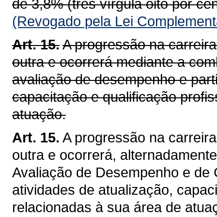
de 3,8% (três vírgula oito por cen
(Revogado pela Lei Complementa
Art. 15.
A progressão na carreir
outra e ocorrerá mediante a comb
avaliação de desempenho e parti
capacitação e qualificação profi
atuação.
Art. 15.
A progressão na carreir
outra e ocorrerá, alternadamente,
Avaliação de Desempenho e de C
atividades de atualização, capaci
relacionadas à sua área de atua