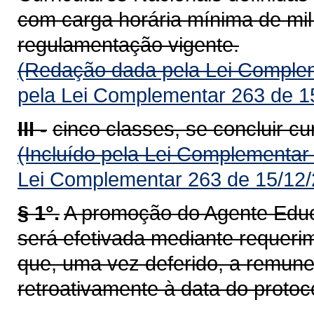
com carga horária mínima de mil
regulamentação vigente.
(Redação dada pela Lei Complem
pela Lei Complementar 263 de 1
III -
cinco classes, se concluir c
(Incluído pela Lei Complementar
Lei Complementar 263 de 15/12/
§ 1°.
A promoção do Agente Educa
será efetivada mediante requeri
que, uma vez deferido, a remun
retroativamente à data do protoc