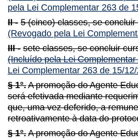
pela Lei Complementar 263 de 1
II -
5 (cinco) classes, se concluir
(Revogado pela Lei Complementa
III -
sete classes, se concluir cu
(Incluído pela Lei Complementar
Lei Complementar 263 de 15/12/
§ 1°.
A promoção do Agente Educa
será efetivada mediante requeri
que, uma vez deferido, a remun
retroativamente à data do protoc
§ 1°.
A promoção do Agente Educac