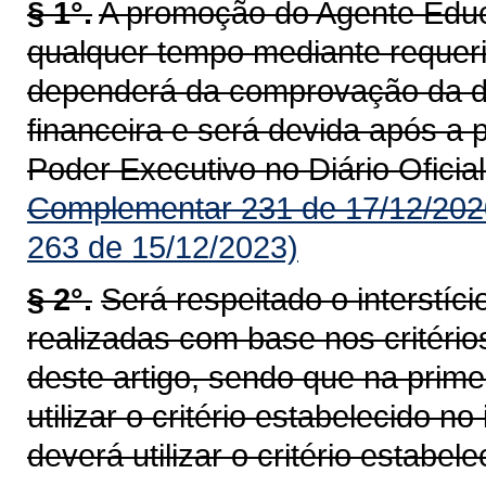
§ 1°.
A promoção do Agente Educa
qualquer tempo mediante requeri
dependerá da comprovação da di
financeira e será devida após a
Poder Executivo no Diário Oficial
Complementar 231 de 17/12/202
263 de 15/12/2023)
§ 2°.
Será respeitado o interstí
realizadas com base nos critérios
deste artigo, sendo que na prim
utilizar o critério estabelecido n
deverá utilizar o critério estabele