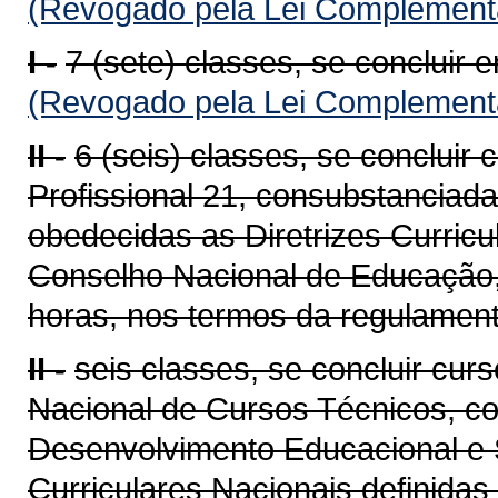
(Revogado pela Lei Complementa
I -
7 (sete) classes, se concluir 
(Revogado pela Lei Complementa
II -
6 (seis) classes, se concluir
Profissional 21, consubstanciad
obedecidas as Diretrizes Curricu
Conselho Nacional de Educação,
horas, nos termos da regulament
II -
seis classes, se concluir cur
Nacional de Cursos Técnicos, co
Desenvolvimento Educacional e S
Curriculares Nacionais definida