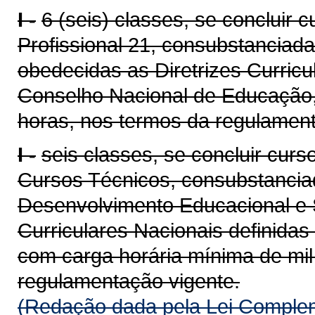
I -
6 (seis) classes, se concluir 
Profissional 21, consubstanciad
obedecidas as Diretrizes Curricu
Conselho Nacional de Educação,
horas, nos termos da regulament
I -
seis classes, se concluir cur
Cursos Técnicos, consubstanciad
Desenvolvimento Educacional e S
Curriculares Nacionais definida
com carga horária mínima de mil
regulamentação vigente.
(Redação dada pela Lei Complem