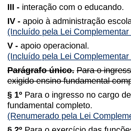
III -
interação com o educando.
IV -
apoio à administração escola
(Incluído pela Lei Complementar
V -
apoio operacional.
(Incluído pela Lei Complementar
Parágrafo único.
Para o ingres
exigido ensino fundamental comp
§ 1º
Para o ingresso no cargo de
fundamental completo.
(Renumerado pela Lei Compleme
§ 2º
Para o exercício das funções