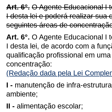
Art. 6°.
O Agente Educacional I t
I desta lei e poderá realizar sua
seguintes áreas de concentração
Art. 6°.
O Agente Educacional I t
I desta lei, de acordo com a funç
qualificação profissional em um
concentração:
(Redação dada pela Lei Complem
I -
manutenção de infra-estrutur
ambiente;
II -
alimentação escolar;