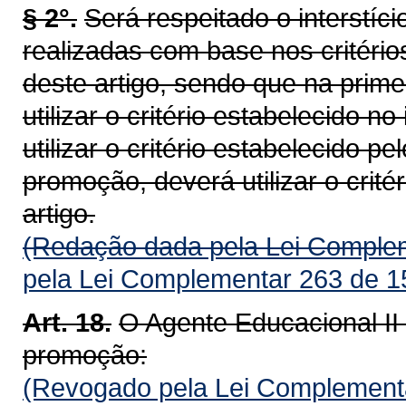
§ 2°.
Será respeitado o interstí
realizadas com base nos critérios 
deste artigo, sendo que na prim
utilizar o critério estabelecido 
utilizar o critério estabelecido pel
promoção, deverá utilizar o critér
artigo.
(Redação dada pela Lei Complem
pela Lei Complementar 263 de 1
Art. 18.
O Agente Educacional II 
promoção:
(Revogado pela Lei Complementa