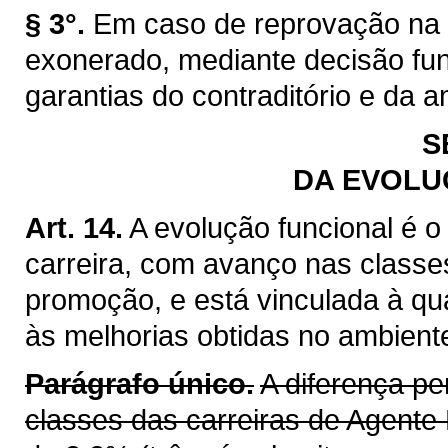
§ 3°.
Em caso de reprovação na a
exonerado, mediante decisão fu
garantias do contraditório e da 
S
DA EVOLU
Art. 14.
A evolução funcional é o
carreira, com avanço nas classes
promoção, e está vinculada à q
às melhorias obtidas no ambient
Parágrafo único.
A diferença pe
classes das carreiras de Agente 