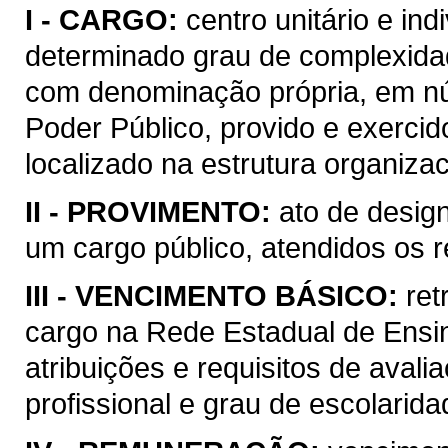
I -
CARGO:
centro unitário e in
determinado grau de complexidade
com denominação própria, em n
Poder Público, provido e exercido
localizado na estrutura organizac
II -
PROVIMENTO:
ato de desig
um cargo público, atendidos os re
III -
VENCIMENTO BÁSICO:
ret
cargo na Rede Estadual de Ensi
atribuições e requisitos de aval
profissional e grau de escolarida