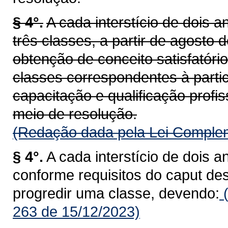
§ 4°.
A cada interstício de dois a
três classes, a partir de agost
obtenção de conceito satisfatór
classes correspondentes à parti
capacitação e qualificação profis
meio de resolução.
(Redação dada pela Lei Complem
§ 4°.
A cada interstício de dois a
conforme requisitos do caput des
progredir uma classe, devendo:
(
263 de 15/12/2023)