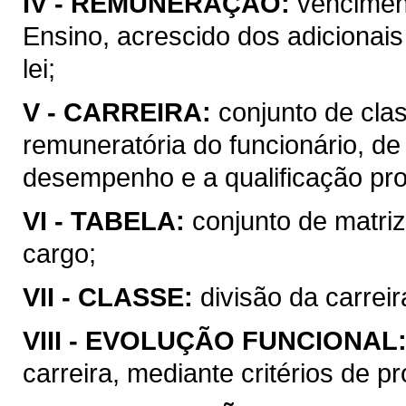
IV -
REMUNERAÇÃO:
vencimen
Ensino, acrescido dos adicionais
lei;
V -
CARREIRA:
conjunto de cla
remuneratória do funcionário, de
desempenho e a qualificação prof
VI -
TABELA:
conjunto de matri
cargo;
VII -
CLASSE:
divisão da carrei
VIII -
EVOLUÇÃO FUNCIONAL
carreira, mediante critérios de 