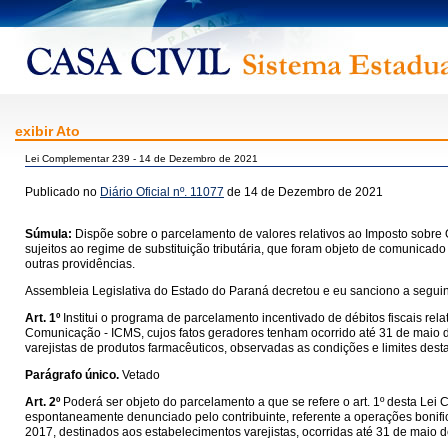
exibir Ato
Lei Complementar 239 - 14 de Dezembro de 2021
Publicado no
Diário Oficial nº. 11077
de 14 de Dezembro de 2021
Súmula:
Dispõe sobre o parcelamento de valores relativos ao Imposto sobre 
sujeitos ao regime de substituição tributária, que foram objeto de comunicado 
outras providências.
Assembleia Legislativa do Estado do Paraná decretou e eu sanciono a seguint
Art. 1º
Institui o programa de parcelamento incentivado de débitos fiscais rel
Comunicação - ICMS, cujos fatos geradores tenham ocorrido até 31 de maio de
varejistas de produtos farmacêuticos, observadas as condições e limites de
Parágrafo único.
Vetado
Art. 2º
Poderá ser objeto do parcelamento a que se refere o art. 1º desta Lei
espontaneamente denunciado pelo contribuinte, referente a operações bonif
2017, destinados aos estabelecimentos varejistas, ocorridas até 31 de mai