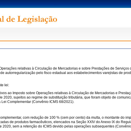
Operações relativas à Circulação de Mercadorias e sobre Prestações de Serviços 
de autorregularização pelo fisco estadual aos estabelecimentos varejistas de produ
e lei:
ativos ao Imposto sobre Operações relativas à Circulação de Mercadorias e Prestaç
 2020, sujeitos ao regime de substituição tributária, que foram objeto de comuni
sta Lei Complementar (Convênio ICMS 68/2021).
 Complementar, com redução de 100 % (cem por cento) da multa, o montante do impos
icadas de produtos farmacêuticos, elencados na Seção XXIV do Anexo IX do Regu
o de 2020, sem a retenção do ICMS devido pelas operações subsequentes (Convêni