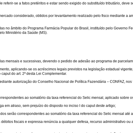
 referir-se a fatos pretéritos e estar sendo exigido do substituído tributário, de
ercado considerado, obtidos por levantamento realizado pelo fisco mediante a 
s no âmbito do Programa Farmácia Popular do Brasil, instituído pelo Governo Fed
pelo Ministério da Saúde (MS).
elas mensais e sucessivas, devendo o pedido de adesão ao programa de parcelam
mento, aplicando-se os acréscimos legais previstos na legislação estadual vigente
caput do art. 2º desta Lei Complementar.
, mediante autorização do Conselho Nacional de Política Fazendária – CONFAZ, nos
orrespondentes ao somatório da taxa referencial do Selic mensal, aplicado sobre o
a em atraso, sem prejuízo do disposto no inciso I do caput deste artigo;
dos serão correspondentes ao somatório da taxa referencial do Selic mensal até a
 débitos fiscais e expressa renúncia a qualquer defesa, recurso administrativo ou 