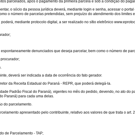
bitos parcelados, após o pagamento da primeira parcela e sob a condição do paga
ntar, o sócio da pessoa jurídica deverá, mediante login e senha, acessar o portal 
mo o número de parcelas pretendidas, sem prejuízo do atendimento dos limites 
oderá, mediante protocolo digital, a ser realizado no sítio eletrônico www.eprotoco
urador;
MS espontaneamente denunciados que deseja parcelar, bem como o número de parc
 procurador;
.
te, deverá ser indicada a data de ocorrência do fato gerador.
retor da Receita Estadual do Paraná - REPR, que poderá delegá-la.
nidade Padrão Fiscal do Paraná), vigentes no mês do pedido, devendo, no ato do pa
do Paraná) para cada uma delas.
ão do parcelamento.
elamento apresentado pelo contribuinte, relativo aos valores de que trata o art. 2
rdo de Parcelamento - TAP;