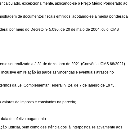
ve ser calculado, excepcionalmente, aplicando-se o Preço Médio Ponderado ao
amostragem de documentos fiscais emitidos, adotando-se a média ponderada
eral por meio do Decreto nº 5.090, de 20 de maio de 2004, cujo ICMS
ento ser realizado até 31 de dezembro de 2021 (Convênio ICMS 68/2021).
, inclusive em relação às parcelas vincendas e eventuais atrasos no
 termos da Lei Complementar Federal nº 24, de 7 de janeiro de 1975.
s valores do imposto e constantes na parcela;
 data do efetivo pagamento.
ação judicial, bem como desistência dos já interpostos, relativamente aos