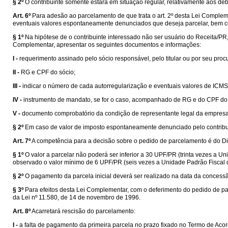
§ 2º
O contribuinte somente estará em situação regular, relativamente aos dé
Art. 6º
Para adesão ao parcelamento de que trata o art. 2º desta Lei Compleme
eventuais valores espontaneamente denunciados que deseja parcelar, bem co
§ 1º
Na hipótese de o contribuinte interessado não ser usuário do Receita/PR, p
Complementar, apresentar os seguintes documentos e informações:
I -
requerimento assinado pelo sócio responsável, pelo titular ou por seu proc
II -
RG e CPF do sócio;
III -
indicar o número de cada autorregularização e eventuais valores de IC
IV -
instrumento de mandato, se for o caso, acompanhado de RG e do CPF do
V -
documento comprobatório da condição de representante legal da empresa
§ 2º
Em caso de valor de imposto espontaneamente denunciado pelo contribuin
Art. 7º
A competência para a decisão sobre o pedido de parcelamento é do Di
§ 1º
O valor a parcelar não poderá ser inferior a 30 UPF/PR (trinta vezes a U
observado o valor mínimo de 6 UPF/PR (seis vezes a Unidade Padrão Fiscal 
§ 2º
O pagamento da parcela inicial deverá ser realizado na data da concess
§ 3º
Para efeitos desta Lei Complementar, com o deferimento do pedido de parc
da Lei nº 11.580, de 14 de novembro de 1996.
Art. 8º
Acarretará rescisão do parcelamento:
I -
a falta de pagamento da primeira parcela no prazo fixado no Termo de Aco