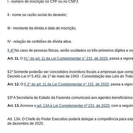
I - número de inscrição no CPF ou no CNPJ;
II - nome ou razão social do devedor;
III - montante da dívida e data de inscrição;
IV - relação de certidões de dívida ativa.
§ 4º
No caso de pessoas físicas, serão ocultados os três primeiros dígitos e os
Art. 11.
O
§1° do art. 11 da Lei Complementar n° 231, de 2020
, passa a vigor
§1º Somente poderão ser concedidos incentivos fiscais a empresas que compro
Decreto-Lei nº 5.452, de 1º de maio de 1943 - Consolidação das Leis do Trab
Art. 12.
O
§ 3° do art. 11 da Lei Complementar n° 231, de 2020,
passa a vigor
§3º A Secretaria de Estado da Fazenda comunicará aos agentes beneficiários
Art. 13.
Acresce o
art. 13A à Lei Complementar nº 231, de 2020
, com a seguin
Art. 13A. O Chefe do Poder Executivo poderá delegar a competência para exp
de dezembro de 2020.