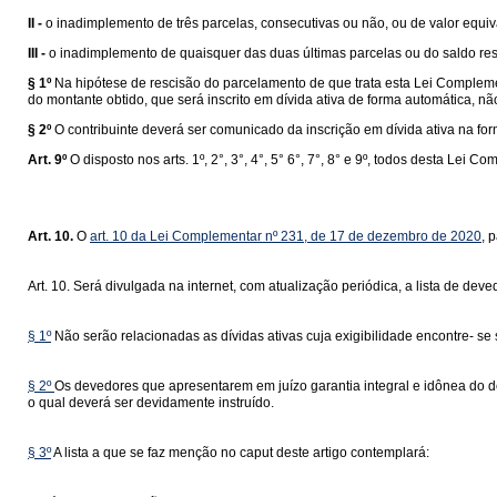
II -
o inadimplemento de três parcelas, consecutivas ou não, ou de valor equiva
III -
o inadimplemento de quaisquer das duas últimas parcelas ou do saldo resi
§ 1º
Na hipótese de rescisão do parcelamento de que trata esta Lei Complemen
do montante obtido, que será inscrito em dívida ativa de forma automática, 
§ 2º
O contribuinte deverá ser comunicado da inscrição em dívida ativa na for
Art. 9º
O disposto nos arts. 1º, 2°, 3°, 4°, 5° 6°, 7°, 8° e 9º, todos desta L
Art. 10.
O
art. 10 da Lei Complementar nº 231, de 17 de dezembro de 2020
, 
Art. 10. Será divulgada na internet, com atualização periódica, a lista de de
§ 1º
Não serão relacionadas as dívidas ativas cuja exigibilidade encontre- se 
§ 2º
Os devedores que apresentarem em juízo garantia integral e idônea do dé
o qual deverá ser devidamente instruído.
§ 3º
A lista a que se faz menção no caput deste artigo contemplará: