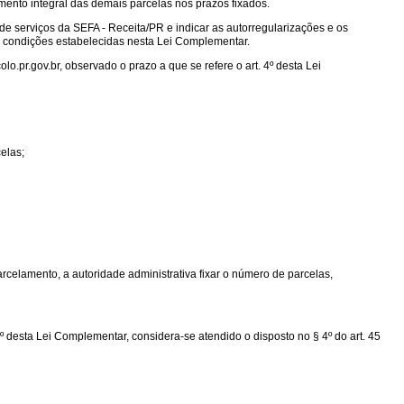
mento integral das demais parcelas nos prazos fixados.
de serviços da SEFA - Receita/PR e indicar as autorregularizações e os
e condições estabelecidas nesta Lei Complementar.
lo.pr.gov.br, observado o prazo a que se refere o art. 4º desta Lei
elas;
rcelamento, a autoridade administrativa fixar o número de parcelas,
º desta Lei Complementar, considera-se atendido o disposto no § 4º do art. 45