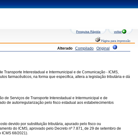
Pesquisa Rápida
voltar
Página para impressão
Alterado
Compilado
Original
de Transporte Interestadual e Intermunicipal e de Comunicação - ICMS,
tos farmacêuticos, na forma que especifica, altera a legislação tributária e dá
ão de Serviços de Transporte Interestadual e Intermunicipal e de
cado de autorregularização pelo fisco estadual aos estabelecimentos
to devido por substituição tributária, apurado pelo fisco ou
lamento do ICMS, aprovado pelo Decreto nº 7.871, de 29 de setembro de
o ICMS 68/2021).