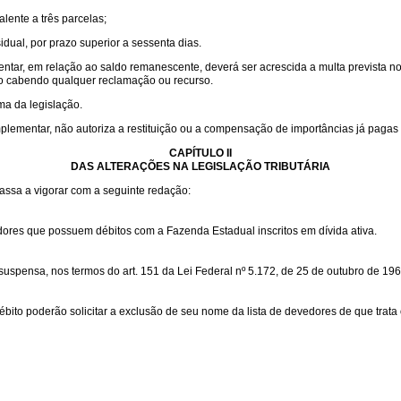
lente a três parcelas;
dual, por prazo superior a sessenta dias.
tar, em relação ao saldo remanescente, deverá ser acrescida a multa prevista no i
não cabendo qualquer reclamação ou recurso.
ma da legislação.
ei Complementar, não autoriza a restituição ou a compensação de importâncias já pag
CAPÍTULO II
DAS ALTERAÇÕES NA LEGISLAÇÃO TRIBUTÁRIA
passa a vigorar com a seguinte redação:
vedores que possuem débitos com a Fazenda Estadual inscritos em dívida ativa.
suspensa, nos termos do art. 151 da Lei Federal nº 5.172, de 25 de outubro de 196
bito poderão solicitar a exclusão de seu nome da lista de devedores de que trata