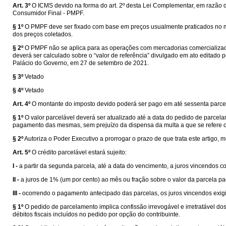
Art. 3º
O ICMS devido na forma do art. 2º desta Lei Complementar, em razão de
Consumidor Final - PMPF.
§ 1º
O PMPF deve ser fixado com base em preços usualmente praticados no m
dos preços coletados.
§ 2º
O PMPF não se aplica para as operações com mercadorias comercializada
deverá ser calculado sobre o “valor de referência” divulgado em ato editado 
Palácio do Governo, em 27 de setembro de 2021.
§ 3º
Vetado
§ 4º
Vetado
Art. 4º
O montante do imposto devido poderá ser pago em até sessenta parc
§ 1º
O valor parcelável deverá ser atualizado até a data do pedido de parcela
pagamento das mesmas, sem prejuízo da dispensa da multa a que se refere o 
§ 2º
Autoriza o Poder Executivo a prorrogar o prazo de que trata este artigo
Art. 5º
O crédito parcelável estará sujeito:
I -
a partir da segunda parcela, até a data do vencimento, a juros vincendos c
II -
a juros de 1% (um por cento) ao mês ou fração sobre o valor da parcela pag
III -
ocorrendo o pagamento antecipado das parcelas, os juros vincendos exigi
§ 1º
O pedido de parcelamento implica confissão irrevogável e irretratável dos
débitos fiscais incluídos no pedido por opção do contribuinte.