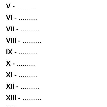
V -
..........
VI -
..........
VII -
..........
VIII -
..........
IX -
..........
X -
..........
XI -
..........
XII -
..........
XIII -
..........