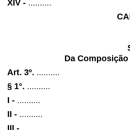
XIV -
..........
CA
Da Composição e
Art. 3º.
..........
§ 1°.
..........
I -
..........
II -
..........
III -
..........