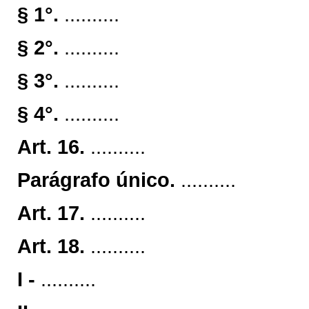
§ 1°.
..........
§ 2°.
..........
§ 3°.
..........
§ 4°.
..........
Art. 16.
..........
Parágrafo único.
..........
Art. 17.
..........
Art. 18.
..........
I -
..........