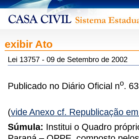
exibir Ato
Lei 13757 - 09 de Setembro de 2002
o
Publicado no Diário Oficial n
. 6
(
vide Anexo cf. Republicação e
Súmula:
Institui o Quadro próp
Paraná – QPPE, composto pelos a