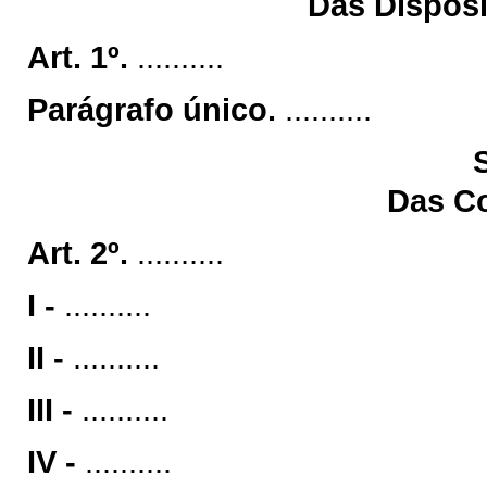
Das Disposi
Art. 1º.
..........
Parágrafo único.
..........
Das C
Art. 2º.
..........
I -
..........
II -
..........
III -
..........
IV -
..........