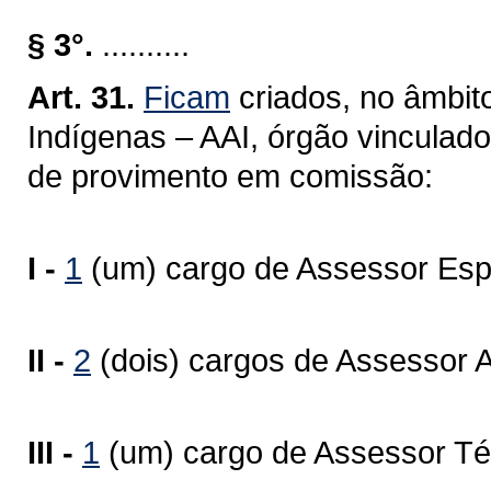
§ 3°.
..........
Art. 31.
Ficam
criados, no âmbit
Indígenas – AAI, órgão vinculad
de provimento em comissão:
I -
1
(um) cargo de Assessor Espe
II -
2
(dois) cargos de Assessor A
III -
1
(um) cargo de Assessor Té