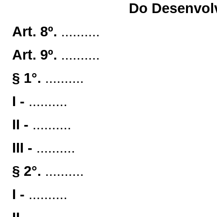
Do Desenvolv
Art. 8º.
..........
Art. 9º.
..........
§ 1°.
..........
I -
..........
II -
..........
III -
..........
§ 2°.
..........
I -
..........