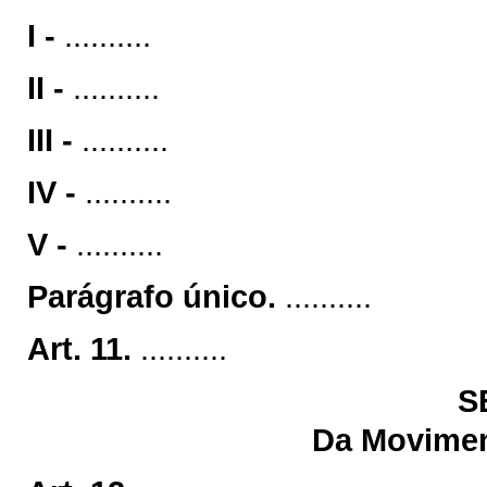
I -
..........
II -
..........
III -
..........
IV -
..........
V -
..........
Parágrafo único.
..........
Art. 11.
..........
S
Da Movimen