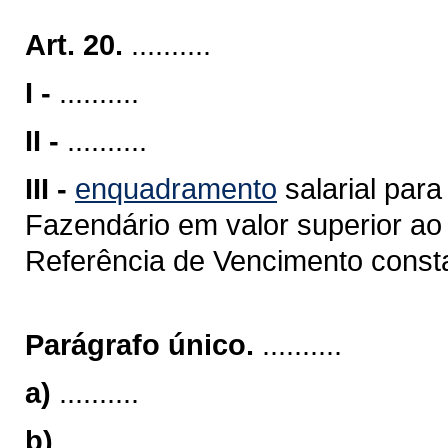
Art. 20.
..........
I -
..........
II -
..........
III -
enquadramento
salarial para
Fazendário em valor superior ao
Referência de Vencimento consta
Parágrafo único.
..........
a)
..........
b)
..........