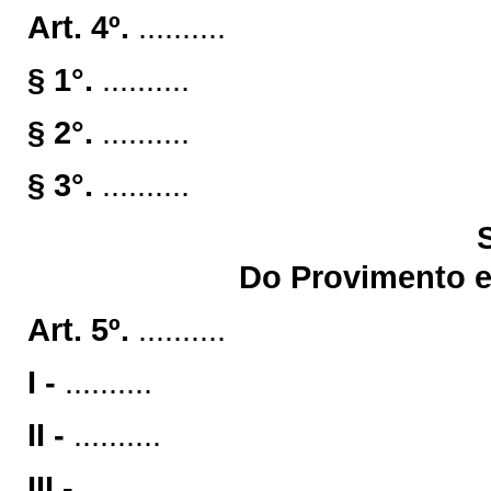
Art. 4º.
..........
§ 1°.
..........
§ 2°.
..........
§ 3°.
..........
Do Provimento e
Art. 5º.
..........
I -
..........
II -
..........
III -
..........