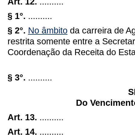
Art. 12.
..........
§ 1°.
..........
§ 2°.
No âmbito
da carreira de A
restrita somente entre a Secret
Coordenação da Receita do Est
§ 3°.
..........
S
Do Venciment
Art. 13.
..........
Art. 14.
..........