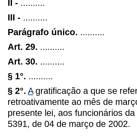
II -
..........
III -
..........
Parágrafo único.
..........
Art. 29.
..........
Art. 30.
..........
§ 1°.
..........
§ 2°.
A
gratificação a que se refer
retroativamente ao mês de março
presente lei, aos funcionários d
5391, de 04 de março de 2002.