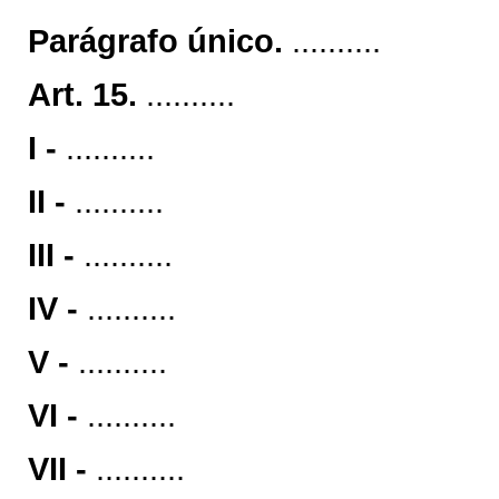
Parágrafo único.
..........
Art. 15.
..........
I -
..........
II -
..........
III -
..........
IV -
..........
V -
..........
VI -
..........
VII -
..........