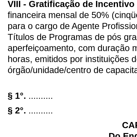
VIII -
Gratificação de Incentivo 
financeira mensal de 50% (cinqüe
para o cargo de Agente Profissio
Títulos de Programas de pós gra
aperfeiçoamento, com duração m
horas, emitidos por instituições 
órgão/unidade/centro de capacit
§ 1°.
..........
§ 2°.
..........
CAP
Do En