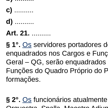
c)
..........
d)
..........
Art. 21.
..........
§ 1°.
Os
servidores portadores d
enquadrados nos Cargos e Funçõe
Geral – QG, serão enquadrados n
Funções do Quadro Próprio do P
formações.
§ 2°.
Os
funcionários atualment