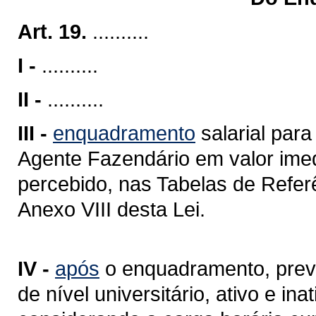
Art. 19.
..........
I -
..........
II -
..........
III -
enquadramento
salarial para
Agente Fazendário em valor ime
percebido, nas Tabelas de Refer
Anexo VIII desta Lei.
IV -
após
o enquadramento, previs
de nível universitário, ativo e i