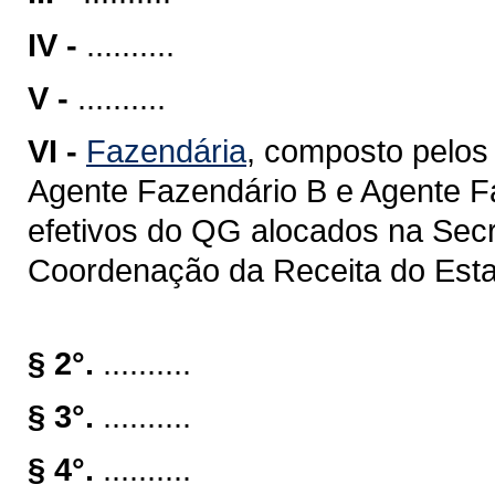
IV -
..........
V -
..........
VI -
Fazendária
, composto pelos
Agente Fazendário B e Agente Fa
efetivos do QG alocados na Sec
Coordenação da Receita do Estad
§ 2°.
..........
§ 3°.
..........
§ 4°.
..........