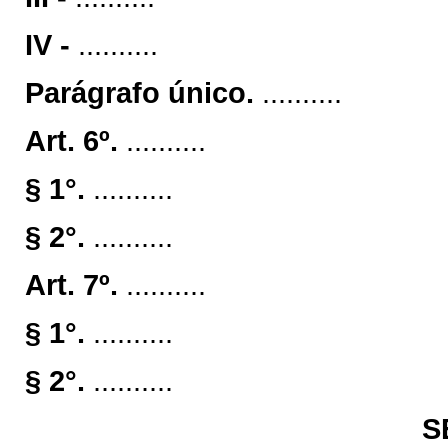
IV -
..........
Parágrafo único.
..........
Art. 6º.
..........
§ 1°.
..........
§ 2°.
..........
Art. 7º.
..........
§ 1°.
..........
§ 2°.
..........
S