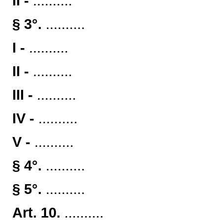
II -
..........
§ 3°.
..........
I -
..........
II -
..........
III -
..........
IV -
..........
V -
..........
§ 4°.
..........
§ 5°.
..........
Art. 10.
..........