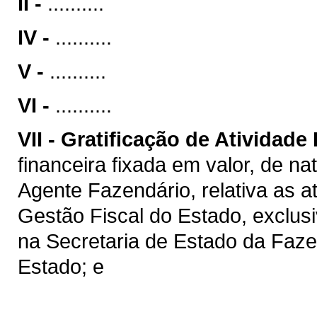
II -
..........
IV -
..........
V -
..........
VI -
..........
VII -
Gratificação de Atividade
financeira fixada em valor, de na
Agente Fazendário, relativa as a
Gestão Fiscal do Estado, exclus
na Secretaria de Estado da Faz
Estado; e