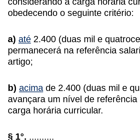
considerando a carga horária curr
obedecendo o seguinte critério:
a)
até
2.400 (duas mil e quatrocen
permanecerá na referência salari
artigo;
b)
acima
de 2.400 (duas mil e qua
avançara um nível de referência 
carga horária curricular.
§ 1°.
..........