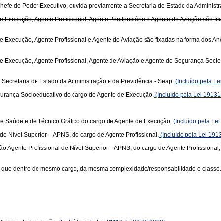
hefe do Poder Executivo, ouvida previamente a Secretaria de Estado da Administr
Execução, Agente Profissional, Agente Penitenciário e Agente de Aviação são fixada
Execução, Agente Profissional e Agente de Aviação são fixadas na forma dos Anexos
 Execução, Agente Profissional, Agente de Aviação e Agente de Segurança Socioeduc
a Secretaria de Estado da Administração e da Previdência - Seap.
(Incluído pela L
gurança Socioeducativo do cargo de Agente de Execução.
(Incluído pela Lei 19131
e Saúde e de Técnico Gráfico do cargo de Agente de Execução.
(Incluído pela Le
 de Nível Superior – APNS, do cargo de Agente Profissional.
(Incluído pela Lei 191
ção Agente Profissional de Nível Superior – APNS, do cargo de Agente Profissional,
o que dentro do mesmo cargo, da mesma complexidade/responsabilidade e classe.