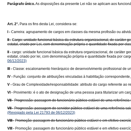
Parágrafo único.
As disposições da presente Lei não se aplicam aos funcioná
Art. 2°.
Para os fins desta Lei, considera-se:
I -
Carreira: agrupamento de cargos em classes da mesma profissão ou ativida
II -
Cargo: unidade funcional básica da estrutura organizacional, de caráte
estatal, criado por Lei, com denominação própria e quantidade fixada por cl
II -
cargo: unidade funcional básica da estrutura organizacional, de caráter
estatal, criado por lei, com denominação própria e quantidade fixada por car
06/12/2023)
III -
Classe: escalonamento hierárquico de desenvolvimento profissional de um
IV -
Função: conjunto de atribuições vinculadas à habilitação correspondent
V -
Grau de Complexidade/responsabilidade: atributo do cargo referente ao 
VI -
Provimento: é o ato de designação de uma pessoa para titularizar um cargo
VII -
Progressão: passagem do funcionário público estável de uma referência sa
VII -
Progressão: passagem do servidor público estável de uma referência salar
(Revogado pela Lei 21793 de 06/12/2023)
VIII -
Promoção: passagem do funcionário público estável e em efetivo exercíci
VIII -
Promoção: passagem do funcionário público estável e em efetivo exercíci