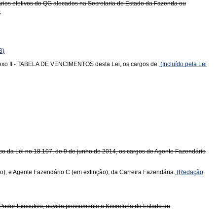
ários efetivos do QG alocados na Secretaria de Estado da Fazenda ou
)
3)
 Anexo II - TABELA DE VENCIMENTOS desta Lei, os cargos de:
(Incluído pela Lei
Único da Lei no 18.107, de 9 de junho de 2014, os cargos de Agente Fazendário
o), e Agente Fazendário C (em extinção), da Carreira Fazendária.
(Redação
o Poder Executivo, ouvida previamente a Secretaria de Estado da