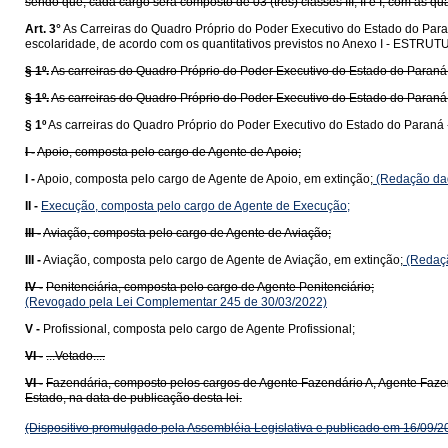
sendo que, cada cargo será composto de 03 (três) classes III, II e I, com as q
Art. 3°
As Carreiras do Quadro Próprio do Poder Executivo do Estado do Paran
escolaridade, de acordo com os quantitativos previstos no Anexo I - EST
§ 1º.
As carreiras do Quadro Próprio do Poder Executivo do Estado do Paraná
§ 1º.
As carreiras do Quadro Próprio do Poder Executivo do Estado do Paraná 
§ 1º
As carreiras do Quadro Próprio do Poder Executivo do Estado do Paraná 
I -
Apoio, composta pelo cargo de Agente de Apoio;
I -
Apoio, composta pelo cargo de Agente de Apoio, em extinção;
(Redação dad
II -
Execução, composta pelo cargo de Agente de Execução;
III -
Aviação, composta pelo cargo de Agente de Aviação;
III -
Aviação, composta pelo cargo de Agente de Aviação, em extinção;
(Redaçã
IV -
Penitenciária, composta pelo cargo de Agente Penitenciário;
(Revogado pela Lei Complementar 245 de 30/03/2022)
V -
Profissional, composta pelo cargo de Agente Profissional;
VI -
...Vetado....
VI -
Fazendária, composto pelos cargos de Agente Fazendário A, Agente Faze
Estado, na data de publicação desta lei.
(Dispositivo promulgado pela Assembléia Legislativa e publicado em 16/09/2