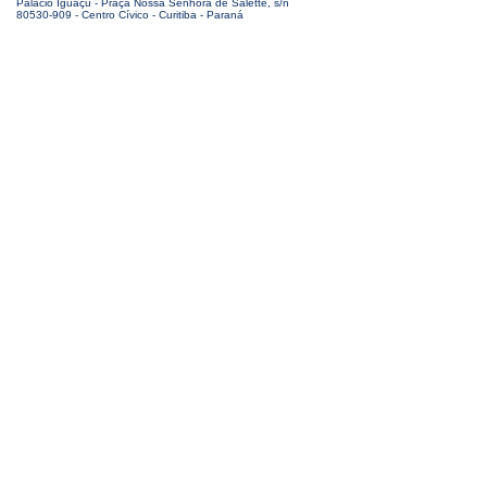
Palácio Iguaçu - Praça Nossa Senhora de Salette, s/n
80530-909 - Centro Cívico - Curitiba - Paraná