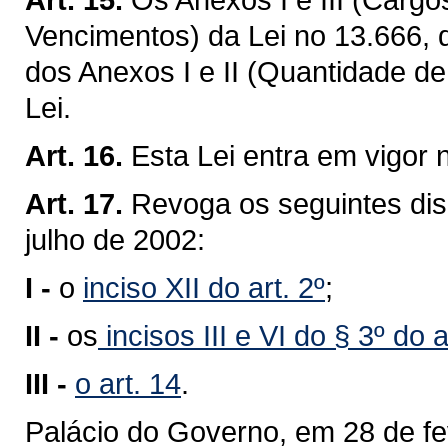
Vencimentos) da Lei no 13.666, 
dos Anexos I e II (Quantidade d
Lei.
Art. 16.
Esta Lei entra em vigor 
Art. 17.
Revoga os seguintes disp
julho de 2002:
I -
o
inciso XII do art. 2º
;
II -
os
incisos III e VI do § 3º do a
III -
o art. 14
.
Palácio do Governo, em 28 de fe