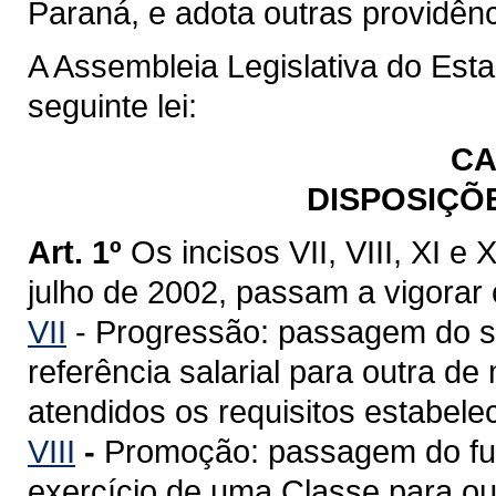
Paraná, e adota outras providênc
A Assembleia Legislativa do Est
seguinte lei:
CA
DISPOSIÇÕ
Art. 1º
Os incisos VII, VIII, XI e 
julho de 2002, passam a vigorar
VII
- Progressão: passagem do se
referência salarial para outra de
atendidos os requisitos estabele
VIII
-
Promoção: passagem do func
exercício de uma Classe para ou