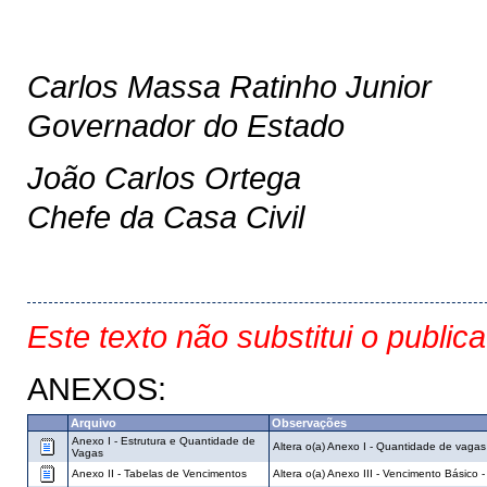
Carlos Massa Ratinho Junior
Governador do Estado
João Carlos Ortega
Chefe da Casa Civil
Este texto não substitui o public
ANEXOS:
Arquivo
Observações
Anexo I - Estrutura e Quantidade de
Altera o(a) Anexo I - Quantidade de vaga
Vagas
Anexo II - Tabelas de Vencimentos
Altera o(a) Anexo III - Vencimento Básico