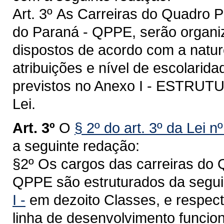
Art. 3º
As Carreiras do Quadro P
do Paraná - QPPE, serão organiz
dispostos de acordo com a natur
atribuições e nível de escolarid
previstos no Anexo I - ESTR
Lei.
Art. 3º
O
§ 2º do art. 3º da Lei 
a seguinte redação:
§2º Os cargos das carreiras do 
QPPE são estruturados da segui
I -
em dezoito Classes, e respect
linha de desenvolvimento funcion