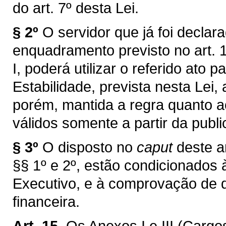
do art. 7º desta Lei.
§ 2º
O servidor que já foi declar
enquadramento previsto no art. 1
I, poderá utilizar o referido ato
Estabilidade, prevista nesta Lei,
porém, mantida a regra quanto ao
válidos somente a partir da publi
§ 3º
O disposto no
caput
deste ar
§§ 1º e 2º, estão condicionados 
Executivo, e à comprovação de d
financeira.
Art. 15.
Os Anexos I e III (Carg