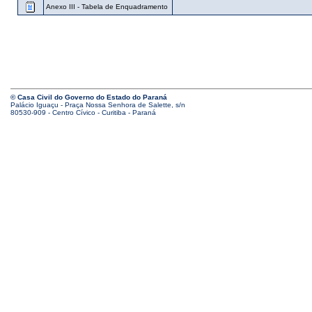
Anexo III - Tabela de Enquadramento
© Casa Civil do Governo do Estado do Paraná
Palácio Iguaçu - Praça Nossa Senhora de Salette, s/n
80530-909 - Centro Cívico - Curitiba - Paraná