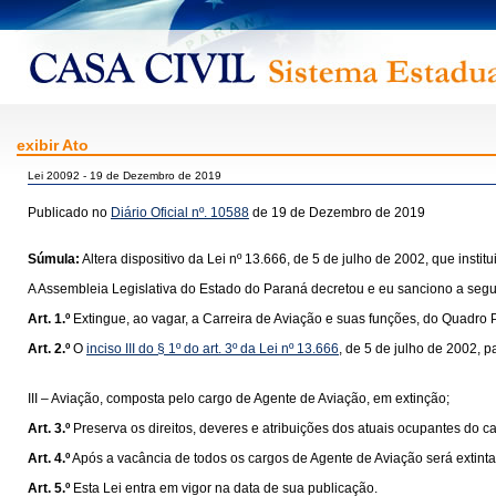
exibir Ato
Lei 20092 - 19 de Dezembro de 2019
Publicado no
Diário Oficial nº. 10588
de 19 de Dezembro de 2019
Súmula:
Altera dispositivo da Lei nº 13.666, de 5 de julho de 2002, que inst
A Assembleia Legislativa do Estado do Paraná decretou e eu sanciono a segui
Art. 1.º
Extingue, ao vagar, a Carreira de Aviação e suas funções, do Quadro
Art. 2.º
O
inciso III do § 1º do art. 3º da Lei nº 13.666
, de 5 de julho de 2002, 
III – Aviação, composta pelo cargo de Agente de Aviação, em extinção;
Art. 3.º
Preserva os direitos, deveres e atribuições dos atuais ocupantes do c
Art. 4.º
Após a vacância de todos os cargos de Agente de Aviação será extinta 
Art. 5.º
Esta Lei entra em vigor na data de sua publicação.