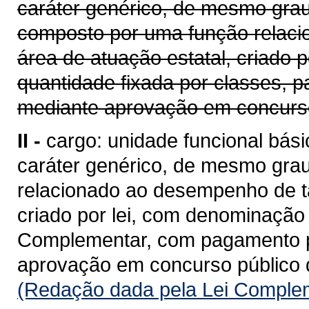
caráter genérico, de mesmo gra
composto por uma função relaci
área de atuação estatal, criado 
quantidade fixada por classes, 
mediante aprovação em concurso 
II -
cargo: unidade funcional bási
caráter genérico, de mesmo gra
relacionado ao desempenho de ta
criado por lei, com denominação 
Complementar, com pagamento pe
aprovação em concurso público d
(Redação dada pela Lei Complem