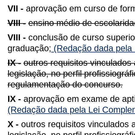
VII -
aprovação em curso de form
VIII -
ensino médio de escolarida
VIII -
conclusão de curso superi
graduação;
(Redação dada pela 
IX -
outros requisitos vinculados
legislação, no perfil profissiográ
regulamentação do concurso.
IX -
aprovação em exame de aptidã
(Redação dada pela Lei Complem
X -
outros requisitos vinculados 
legislação, no perfil profissiográ