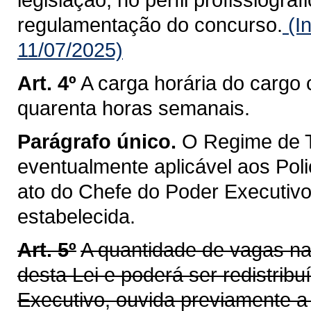
regulamentação do concurso.
(I
11/07/2025)
Art. 4º
A carga horária do cargo 
quarenta horas semanais.
Parágrafo único.
O Regime de T
eventualmente aplicável aos Poli
ato do Chefe do Poder Executivo
estabelecida.
Art. 5º
A quantidade de vagas na
desta Lei e poderá ser redistrib
Executivo, ouvida previamente a