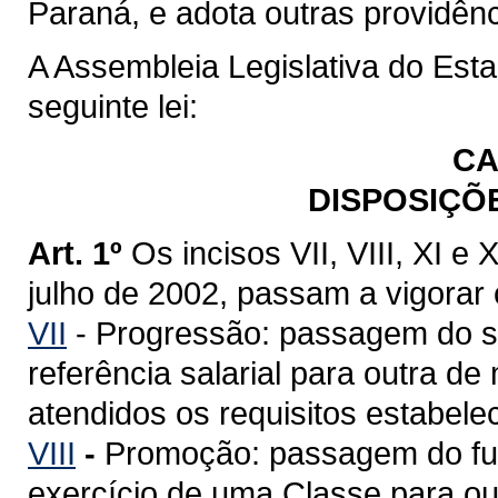
Paraná, e adota outras providênc
A Assembleia Legislativa do Est
seguinte lei:
CA
DISPOSIÇÕ
Art. 1º
Os incisos VII, VIII, XI e 
julho de 2002, passam a vigorar
VII
- Progressão: passagem do se
referência salarial para outra de
atendidos os requisitos estabele
VIII
-
Promoção: passagem do func
exercício de uma Classe para ou