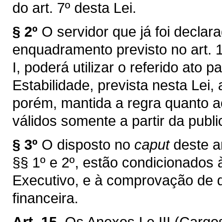
do art. 7º desta Lei.
§ 2º
O servidor que já foi declar
enquadramento previsto no art. 1
I, poderá utilizar o referido ato
Estabilidade, prevista nesta Lei,
porém, mantida a regra quanto ao
válidos somente a partir da publi
§ 3º
O disposto no
caput
deste ar
§§ 1º e 2º, estão condicionados 
Executivo, e à comprovação de d
financeira.
Art. 15.
Os Anexos I e III (Carg