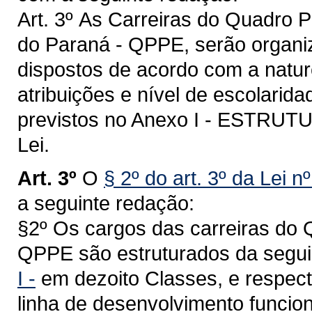
Art. 3º
As Carreiras do Quadro P
do Paraná - QPPE, serão organiz
dispostos de acordo com a natur
atribuições e nível de escolarid
previstos no Anexo I - ESTR
Lei.
Art. 3º
O
§ 2º do art. 3º da Lei 
a seguinte redação:
§2º Os cargos das carreiras do 
QPPE são estruturados da segui
I -
em dezoito Classes, e respect
linha de desenvolvimento funcion