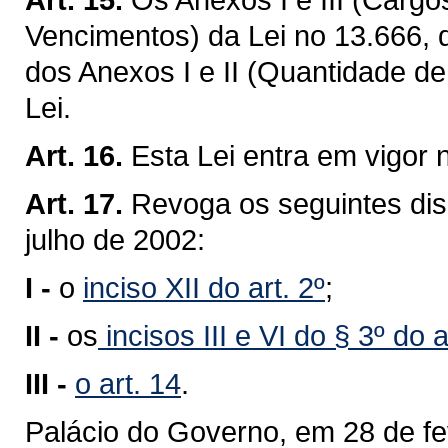
Vencimentos) da Lei no 13.666, 
dos Anexos I e II (Quantidade d
Lei.
Art. 16.
Esta Lei entra em vigor 
Art. 17.
Revoga os seguintes disp
julho de 2002:
I -
o
inciso XII do art. 2º
;
II -
os
incisos III e VI do § 3º do a
III -
o art. 14
.
Palácio do Governo, em 28 de fe