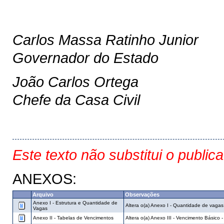
Carlos Massa Ratinho Junior
Governador do Estado
João Carlos Ortega
Chefe da Casa Civil
Este texto não substitui o public
ANEXOS:
Arquivo
Observações
Anexo I - Estrutura e Quantidade de
Altera o(a) Anexo I - Quantidade de vaga
Vagas
Anexo II - Tabelas de Vencimentos
Altera o(a) Anexo III - Vencimento Básico