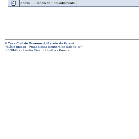
Anexo III - Tabela de Enquadramento
© Casa Civil do Governo do Estado do Paraná
Palácio Iguaçu - Praça Nossa Senhora de Salette, s/n
80530-909 - Centro Cívico - Curitiba - Paraná