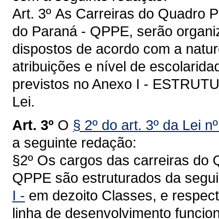
Art. 3º
As Carreiras do Quadro P
do Paraná - QPPE, serão organiz
dispostos de acordo com a natur
atribuições e nível de escolarid
previstos no Anexo I - ESTR
Lei.
Art. 3º
O
§ 2º do art. 3º da Lei 
a seguinte redação:
§2º Os cargos das carreiras do 
QPPE são estruturados da segui
I -
em dezoito Classes, e respect
linha de desenvolvimento funcion