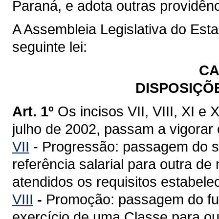
Paraná, e adota outras providênc
A Assembleia Legislativa do Est
seguinte lei:
CA
DISPOSIÇÕ
Art. 1º
Os incisos VII, VIII, XI e 
julho de 2002, passam a vigorar
VII
- Progressão: passagem do se
referência salarial para outra de
atendidos os requisitos estabele
VIII
-
Promoção: passagem do func
exercício de uma Classe para ou