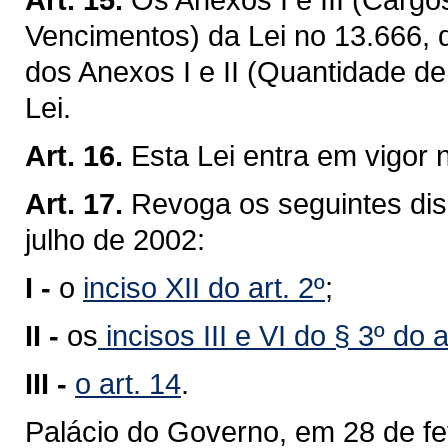
Vencimentos) da Lei no 13.666, 
dos Anexos I e II (Quantidade d
Lei.
Art. 16.
Esta Lei entra em vigor 
Art. 17.
Revoga os seguintes disp
julho de 2002:
I -
o
inciso XII do art. 2º
;
II -
os
incisos III e VI do § 3º do a
III -
o art. 14
.
Palácio do Governo, em 28 de fe