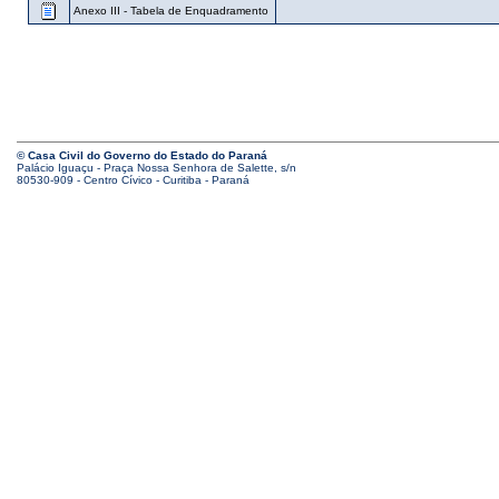
Anexo III - Tabela de Enquadramento
© Casa Civil do Governo do Estado do Paraná
Palácio Iguaçu - Praça Nossa Senhora de Salette, s/n
80530-909 - Centro Cívico - Curitiba - Paraná