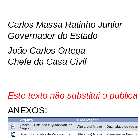
Carlos Massa Ratinho Junior
Governador do Estado
João Carlos Ortega
Chefe da Casa Civil
Este texto não substitui o public
ANEXOS:
Arquivo
Observações
Anexo I - Estrutura e Quantidade de
Altera o(a) Anexo I - Quantidade de vaga
Vagas
Anexo II - Tabelas de Vencimentos
Altera o(a) Anexo III - Vencimento Básico