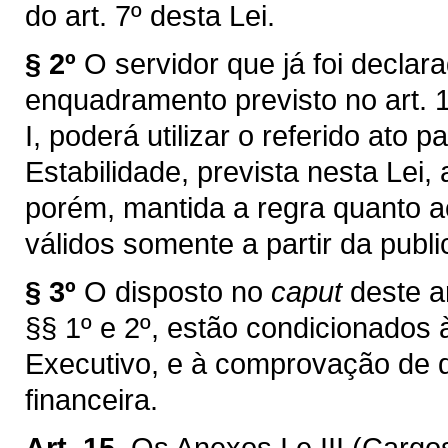
do art. 7º desta Lei.
§ 2º
O servidor que já foi declar
enquadramento previsto no art. 1
I, poderá utilizar o referido ato
Estabilidade, prevista nesta Lei,
porém, mantida a regra quanto ao
válidos somente a partir da publi
§ 3º
O disposto no
caput
deste ar
§§ 1º e 2º, estão condicionados 
Executivo, e à comprovação de d
financeira.
Art. 15.
Os Anexos I e III (Carg