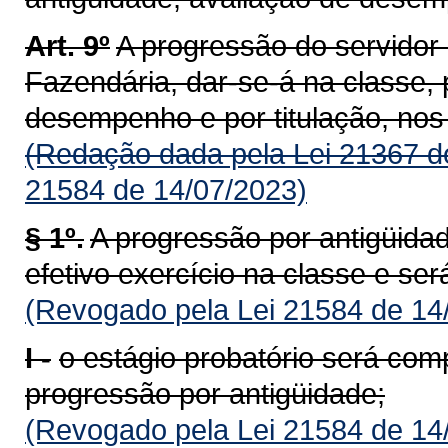
Art. 9º
A progressão do servidor 
Fazendária, dar-se-á na classe, 
desempenho e por titulação, nos 
(Redação dada pela Lei 21367 d
21584 de 14/07/2023)
§ 1º.
A progressão por antigüida
efetivo exercício na classe e ser
(Revogado pela Lei 21584 de 14
I -
o estágio probatório será co
progressão por antigüidade;
(Revogado pela Lei 21584 de 14