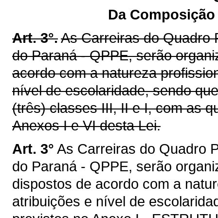
Da Composição e
Art. 3°.
As Carreiras do Quadro 
do Paraná - QPPE, serão organiz
acordo com a natureza profissio
nível de escolaridade, sendo qu
(três) classes III, II e I, com a
Anexos I e VI desta Lei.
Art. 3°
As Carreiras do Quadro P
do Paraná - QPPE, serão organiz
dispostos de acordo com a natur
atribuições e nível de escolarid