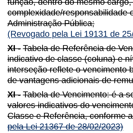
função, dentro do mesmo cargo
complexidade/responsabilidade e
Administração Pública;
(Revogado pela Lei 19131 de 25
XI -
Tabela de Referência de Ven
indicativo de classe (coluna) e nív
interseção reflete o vencimento b
de vantagens adicionais de rem
XI -
Tabela de Vencimento: é a 
valores indicativos do venciment
Classe e Referência, conforme a 
pela Lei 21367 de 28/02/2023)