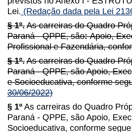
previstos no Anexo I - ESTR
Lei.
(Redação dada pela Lei 213
§ 1º.
As carreiras do Quadro Pró
Paraná - QPPE, são
:
Apoio, Exe
Profissional e Fazendária, conf
§ 1º.
As carreiras do Quadro Pró
Paraná - QPPE, são Apoio, Execu
e Socioeducativa, conforme seg
30/06/2022)
§ 1º
As carreiras do Quadro Próp
Paraná - QPPE, são Apoio, Execu
Socioeducativa, conforme segue