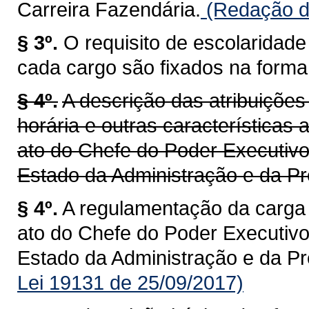
Carreira Fazendária.
(Redação da
§ 3º.
O requisito de escolaridad
cada cargo são fixados na forma d
§ 4º.
A descrição das atribuiçõe
horária e outras características
ato do Chefe do Poder Executivo
Estado da Administração e da Pr
§ 4º.
A regulamentação da carga 
ato do Chefe do Poder Executivo
Estado da Administração e da Pr
Lei 19131 de 25/09/2017)