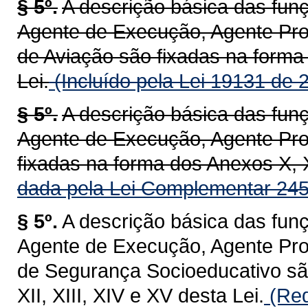
§ 5º.
A descrição básica das fun
Agente de Execução, Agente Prof
de Aviação são fixadas na forma 
Lei.
(Incluído pela Lei 19131 de 
§ 5º.
A descrição básica das fun
Agente de Execução, Agente Prof
fixadas na forma dos Anexos X, XI
dada pela Lei Complementar 245
§ 5º.
A descrição básica das fun
Agente de Execução, Agente Prof
de Segurança Socioeducativo são
XII, XIII, XIV e XV desta Lei.
(Red