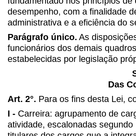
fundamentado nos princípios de q
desempenho, com a finalidade d
administrativa e a eficiência do s
Parágrafo único.
As disposições
funcionários dos demais quadros
estabelecidas por legislação próp
Das C
Art. 2°.
Para os fins desta Lei, c
I -
Carreira: agrupamento de ca
atividade, escalonadas segundo 
titulares dos cargos que a integr