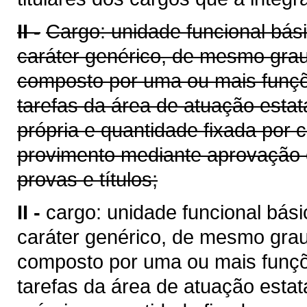
II -
Cargo: unidade funcional bási
caráter genérico, de mesmo gra
composto por uma ou mais funç
tarefas da área de atuação estat
própria e quantidade fixada por 
provimento mediante aprovação 
provas e títulos;
II -
cargo: unidade funcional bási
caráter genérico, de mesmo gra
composto por uma ou mais funç
tarefas da área de atuação estat