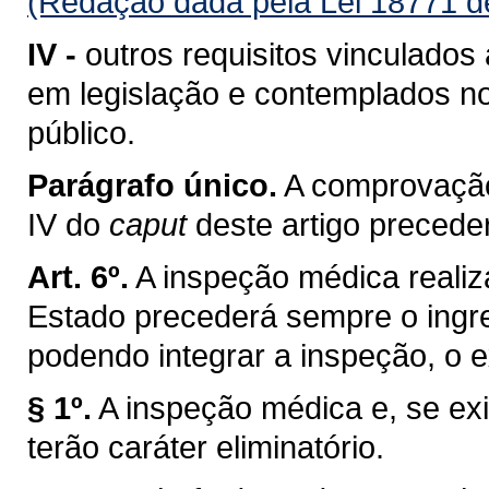
(Redação dada pela Lei 18771 d
IV -
outros requisitos vinculados
em legislação e contemplados no
público.
Parágrafo único.
A comprovação
IV do
caput
deste artigo preced
Art. 6º.
A inspeção médica realiza
Estado precederá sempre o ingre
podendo integrar a inspeção, o 
§ 1º.
A inspeção médica e, se ex
terão caráter eliminatório.