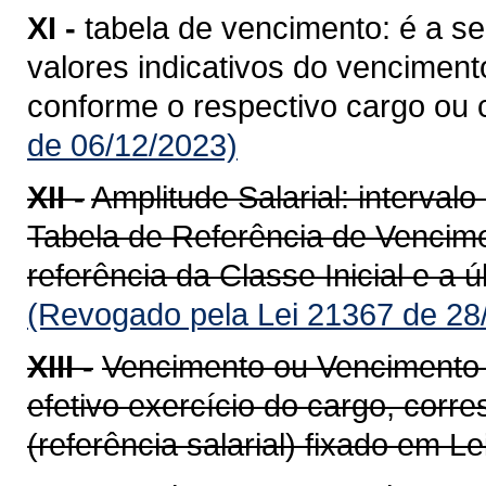
XI -
tabela de vencimento: é a 
valores indicativos do venciment
conforme o respectivo cargo ou c
de 06/12/2023)
XII -
Amplitude Salarial: interval
Tabela de Referência de Vencim
referência da Classe Inicial e a ú
(Revogado pela Lei 21367 de 28
XIII -
Vencimento ou Vencimento b
efetivo exercício do cargo, corr
(referência salarial) fixado em Lei