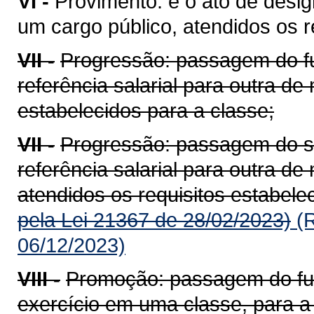
VI -
Provimento: é o ato de desig
um cargo público, atendidos os re
VII -
Progressão: passagem do fu
referência salarial para outra de 
estabelecidos para a classe;
VII -
Progressão: passagem do se
referência salarial para outra de
atendidos os requisitos estabele
pela Lei 21367 de 28/02/2023)
(R
06/12/2023)
VIII -
Promoção: passagem do func
exercício em uma classe, para a r