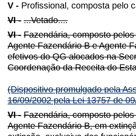
V -
Profissional, composta pelo c
VI -
...Vetado....
VI -
Fazendária, composto pelos
Agente Fazendário B e Agente Fa
efetivos do QG alocados na Sec
Coordenação da Receita do Estad
(Dispositivo promulgado pela As
16/09/2002 pela Lei 13757 de 09
VI -
Fazendária, composto pelos
Agente Fazendário B, em extinç