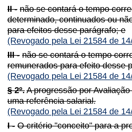
II -
não se contará o tempo corre
determinado, continuados ou nã
para efeitos desse parágrafo; e
(Revogado pela Lei 21584 de 14
III -
não se contará o tempo cor
remunerados para efeito desse p
(Revogado pela Lei 21584 de 14
§ 2º.
A progressão por Avaliaçã
uma referência salarial.
(Revogado pela Lei 21584 de 14
I -
O critério "conceito" para a p