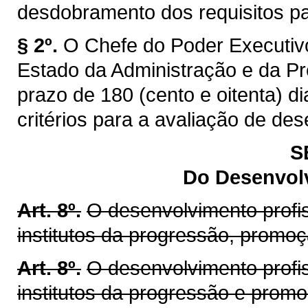
desdobramento dos requisitos par
§ 2º.
O Chefe do Poder Executivo
Estado da Administração e da Pr
prazo de 180 (cento e oitenta) di
critérios para a avaliação de de
S
Do Desenvolv
Art. 8º.
O desenvolvimento profis
institutos da progressão, promo
Art. 8º.
O desenvolvimento profis
institutos da progressão e prom