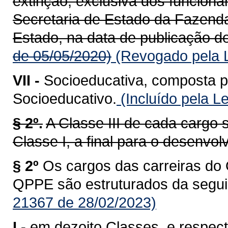
extinção, exclusiva dos funcioná
Secretaria de Estado da Fazend
Estado, na data de publicação de
de 05/05/2020)
(Revogado pela L
VII -
Socioeducativa, composta p
Socioeducativo.
(Incluído pela L
§ 2º.
A Classe III de cada cargo s
Classe I, a final para o desenvol
§ 2º
Os cargos das carreiras do 
QPPE são estruturados da segui
21367 de 28/02/2023)
I -
em dezoito Classes, e respect