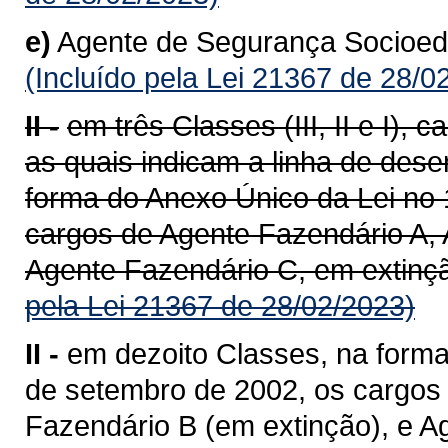
e)
Agente de Segurança Socioedu
(Incluído pela Lei 21367 de 28/0
II -
em três Classes (III, II e I),
as quais indicam a linha de dese
forma do Anexo Único da Lei no 
cargos de Agente Fazendário A, 
Agente Fazendário C, em extinçã
pela Lei 21367 de 28/02/2023)
II -
em dezoito Classes, na forma
de setembro de 2002, os cargos
Fazendário B (em extinção), e A