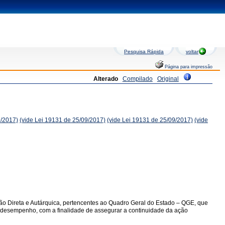
Pesquisa Rápida
voltar
Página para impressão
Alterado
Compilado
Original
9/2017)
(vide Lei 19131 de 25/09/2017)
(vide Lei 19131 de 25/09/2017)
(vide
ção Direta e Autárquica, pertencentes ao Quadro Geral do Estado – QGE, que
 de desempenho, com a finalidade de assegurar a continuidade da ação