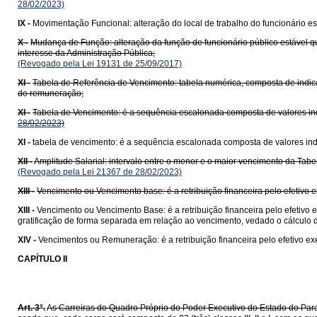
28/02/2023)
IX -
Movimentação Funcional: alteração do local de trabalho do funcionário es
X -
Mudança de Função: alteração da função de funcionário público estável 
interesse da Administração Pública;
(Revogado pela Lei 19131 de 25/09/2017)
XI -
Tabela de Referência de Vencimento: tabela numérica, composta de indicativ
de remuneração;
XI -
Tabela de Vencimento: é a sequência escalonada composta de valores indi
28/02/2023)
XI -
tabela de vencimento: é a sequência escalonada composta de valores indi
XII -
Amplitude Salarial: intervalo entre o menor e o maior vencimento da Tabe
(Revogado pela Lei 21367 de 28/02/2023)
XIII -
Vencimento ou Vencimento base: é a retribuição financeira pelo efetivo ex
XIII -
Vencimento ou Vencimento Base: é a retribuição financeira pelo efetivo e
gratificação de forma separada em relação ao vencimento, vedado o cálculo de
XIV -
Vencimentos ou Remuneração: é a retribuição financeira pelo efetivo ex
CAPÍTULO II
Art. 3°.
As Carreiras do Quadro Próprio do Poder Executivo do Estado do Para