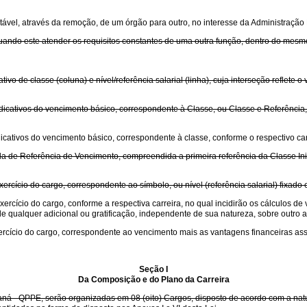
tável, através da remoção, de um órgão para outro, no interesse da Administração
quando este atender os requisitos constantes de uma outra função, dentro do mes
o de classe (coluna) e nível/referência salarial (linha), cuja interseção reflete 
cativos do vencimento básico, correspondente à Classe, ou Classe e Referência, 
cativos do vencimento básico, correspondente à classe, conforme o respectivo car
la de Referência de Vencimento, compreendida a primeira referência da Classe Inici
ercício do cargo, correspondente ao símbolo, ou nível (referência salarial) fixado 
xercício do cargo, conforme a respectiva carreira, no qual incidirão os cálculos 
 qualquer adicional ou gratificação, independente de sua natureza, sobre outro ad
ercício do cargo, correspondente ao vencimento mais as vantagens financeiras as
Seção I
Da Composição e do Plano da Carreira
ná - QPPE, serão organizadas em 08 (oito) Cargos, disposto de acordo com a natur