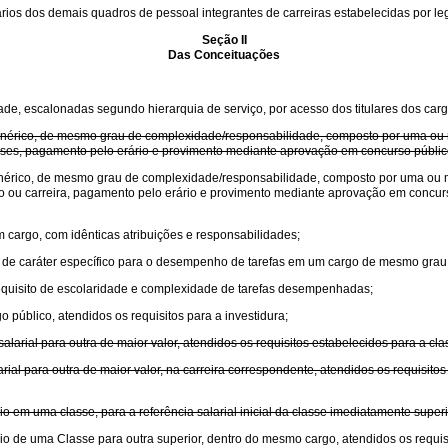
rios dos demais quadros de pessoal integrantes de carreiras estabelecidas por leg
Seção II
Das Conceituações
de, escalonadas segundo hierarquia de serviço, por acesso dos titulares dos carg
r genérico, de mesmo grau de complexidade/responsabilidade, composto por uma o
asses, pagamento pelo erário e provimento mediante aprovação em concurso público
 genérico, de mesmo grau de complexidade/responsabilidade, composto por uma ou
go ou carreira, pagamento pelo erário e provimento mediante aprovação em concurso
 cargo, com idênticas atribuições e responsabilidades;
e, de caráter específico para o desempenho de tarefas em um cargo de mesmo gra
requisito de escolaridade e complexidade de tarefas desempenhadas;
 público, atendidos os requisitos para a investidura;
larial para outra de maior valor, atendidos os requisitos estabelecidos para a cla
ial para outra de maior valor, na carreira correspondente, atendidos os requisitos
o em uma classe, para a referência salarial inicial da classe imediatamente super
o de uma Classe para outra superior, dentro do mesmo cargo, atendidos os requisit