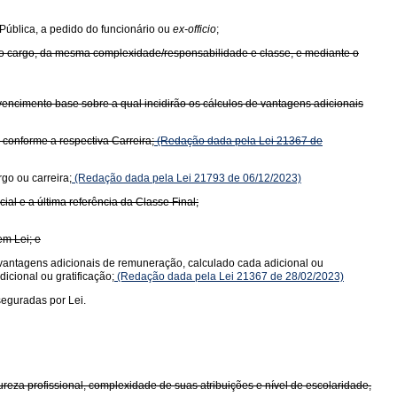
 Pública, a pedido do funcionário ou
ex-officio
;
mo cargo, da mesma complexidade/responsabilidade e classe, e mediante o
o vencimento base sobre a qual incidirão os cálculos de vantagens adicionais
conforme a respectiva Carreira;
(Redação dada pela Lei 21367 de
go ou carreira;
(Redação dada pela Lei 21793 de 06/12/2023)
al e a última referência da Classe Final;
em Lei; e
de vantagens adicionais de remuneração, calculado cada adicional ou
icional ou gratificação;
(Redação dada pela Lei 21367 de 28/02/2023)
seguradas por Lei.
eza profissional, complexidade de suas atribuições e nível de escolaridade,