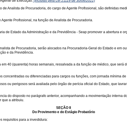
 Agente de Execução.
(Incluído pela Lei 21119 de 30/06/2022)
ão de Analista de Procuradoria, do cargo de Agente Profissional, são definidas media
Agente Profissional, na função de Analista de Procuradoria.
ia de Estado da Administração e da Previdência - Seap promover a abertura e org
nalista de Procuradoria, serão alocados na Procuradoria-Geral do Estado e em out
ação e da Previdência.
da em 40 (quarenta) horas semanais, ressalvada a da função de médico, que será 
os concentradas ou diferenciadas para cargos ou funções, com jornada mínima de
s ou perigosos será avaliada pelo órgão de perícia oficial do Estado, que lavrar
ia do disposto no parágrafo anterior, acompanhando a movimentação interna do f
 que a atribuiu.
SEÇÃO II
Do Provimento e do Estágio Probatório
s requisitos para a investidura: