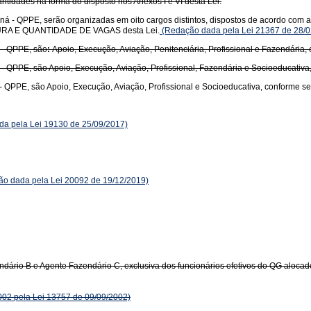
uantidades na forma do disposto nos Anexos I e VI desta Lei.
á - QPPE, serão organizadas em oito cargos distintos, dispostos de acordo com a 
RUTURA E QUANTIDADE DE VAGAS desta Lei.
(Redação dada pela Lei 21367 de 28/0
 - QPPE, são
:
Apoio, Execução, Aviação, Penitenciária, Profissional e Fazendária,
- QPPE, são Apoio, Execução, Aviação, Profissional, Fazendária e Socioeducativa
- QPPE, são Apoio, Execução, Aviação, Profissional e Socioeducativa, conforme s
a pela Lei 19130 de 25/09/2017)
o dada pela Lei 20092 de 19/12/2019)
ndário B e Agente Fazendário C, exclusiva dos funcionários efetivos do QG aloc
002 pela Lei 13757 de 09/09/2002)