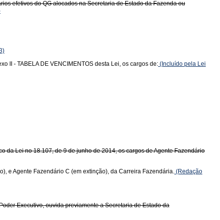
ários efetivos do QG alocados na Secretaria de Estado da Fazenda ou
)
3)
 Anexo II - TABELA DE VENCIMENTOS desta Lei, os cargos de:
(Incluído pela Lei
Único da Lei no 18.107, de 9 de junho de 2014, os cargos de Agente Fazendário
o), e Agente Fazendário C (em extinção), da Carreira Fazendária.
(Redação
o Poder Executivo, ouvida previamente a Secretaria de Estado da