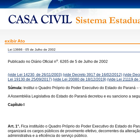
exibir Ato
Lei 13666 - 05 de Julho de 2002
o
Publicado no Diário Oficial n
. 6265 de 5 de Julho de 2002
(vide Lei 14230, de 26/11/2003)
(vide Decreto 3917 de 16/02/2012)
(vide Dec
Lei 19130 de 25/09/2017)
(vide Lei 20080 de 18/12/2019)
(vide Lei 21119 de
Súmula:
Institui o Quadro Próprio do Poder Executivo do Estado do Paraná –
A Assembléia Legislativa do Estado do Paraná decretou e eu sanciono a segui
Capítulo I
Art. 1°.
Fica instituído o Quadro Próprio do Poder Executivo do Estado do Pa
organizará os cargos públicos de provimento efetivo, decorrentes da alteraçã
administrativa e a eficiência do serviço público.