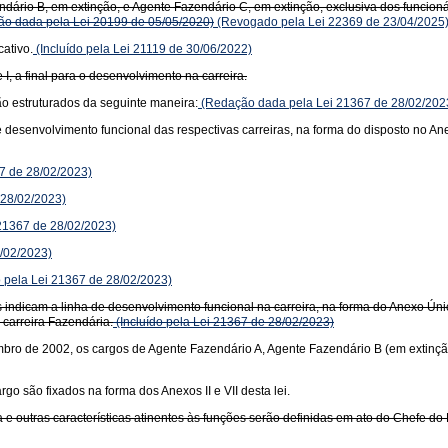
dário B, em extinção, e Agente Fazendário C, em extinção, exclusiva dos funcion
o dada pela Lei 20199 de 05/05/2020)
(Revogado pela Lei 22369 de 23/04/2025
ativo.
(Incluído pela Lei 21119 de 30/06/2022)
 I, a final para o desenvolvimento na carreira.
o estruturados da seguinte maneira:
(Redação dada pela Lei 21367 de 28/02/202
de desenvolvimento funcional das respectivas carreiras, na forma do disposto no
67 de 28/02/2023)
 28/02/2023)
 21367 de 28/02/2023)
8/02/2023)
o pela Lei 21367 de 28/02/2023)
uais indicam a linha de desenvolvimento funcional na carreira, na forma do Anexo 
 carreira Fazendária.
(Incluído pela Lei 21367 de 28/02/2023)
mbro de 2002, os cargos de Agente Fazendário A, Agente Fazendário B (em extinçã
o são fixados na forma dos Anexos II e VII desta lei.
 e outras características atinentes às funções serão definidas em ato do Chefe d