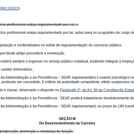
 06/12/2023)
ício profissional esteja regulamentado por Lei; e
cício profissional esteja regulamentado por lei, salvo para os ocupantes do cargo d
legislação e contemplados no edital de regulamentação do concurso público.
put
deste artigo precederá a nomeação.
recederá sempre o ingresso no serviço público estadual, podendo integrar a inspeç
caráter eliminatório.
da Administração e da Previdência – SEAP, regulamentará o exame psicológico no p
, podendo ser concedido, à critério da autoridade competente, efeito suspensivo ao
ção e classe, observado o disposto no
Parágrafo 4º, do Art. 36 da Constituição Esta
da Administração e da Previdência - SEAP, poderá estabelecer desdobramento dos 
a Administração e da Previdência – SEAP, regulamentará, no prazo de 180 (cento e 
SEÇÃO III
Do Desenvolvimento na Carreira
da progressão, promoção e mudança de função.