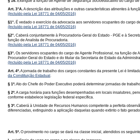
§ 16.
Extingue a função de Agente de Segurança Socioeducativo do cargo de
Art. 3°A.
A descrição das atribuições e outras características atinentes à funç
(Incluído pela Lei 18771 de 04/05/2016)
§1°.
É vedado o exercício da advocacia aos servidores ocupantes do cargo de 
(Incluído pela Lei 18771 de 04/05/2016)
§2°.
Caberá conjuntamente à Procuradoria-Geral do Estado - PGE e à Secretar
função de Analista de Procuradoria.
(Incluído pela Lei 18771 de 04/05/2016)
§3°.
Os servidores ocupantes do cargo de Agente Profissional, na função de A
Procurador-Geral do Estado e do titular da Secretaria de Estado da Administr
(Incluído pela Lei 18771 de 04/05/2016)
Art. 4º.
A jornada de trabalho dos cargos constantes da presente Lei é limita
da Constituição Estadual
.
§ 1º.
Ato do Chefe do Poder Executivo poderá determinar jornadas de trabalh
§ 2º.
A carga horária para funções desempenhadas em locais insalubres, penoso
conforme estabelece legislação federal específica.
§ 3º.
Caberá à Unidade de Recursos Humanos competente a perfeita observânc
diferenciadas, extinguindo a aplicação daquelas quando extinto o fato gerador
Art. 5º.
O provimento no cargo se dará na classe inicial, atendidos os seguinte