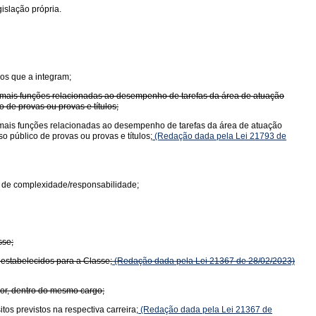
islação própria.
os que a integram;
u mais funções relacionadas ao desempenho de tarefas da área de atuação
 de provas ou provas e títulos;
 mais funções relacionadas ao desempenho de tarefas da área de atuação
 público de provas ou provas e títulos;
(Redação dada pela Lei 21793 de
u de complexidade/responsabilidade;
sse;
 estabelecidos para a Classe;
(Redação dada pela Lei 21367 de 28/02/2023)
ior, dentro do mesmo cargo;
os previstos na respectiva carreira;
(Redação dada pela Lei 21367 de