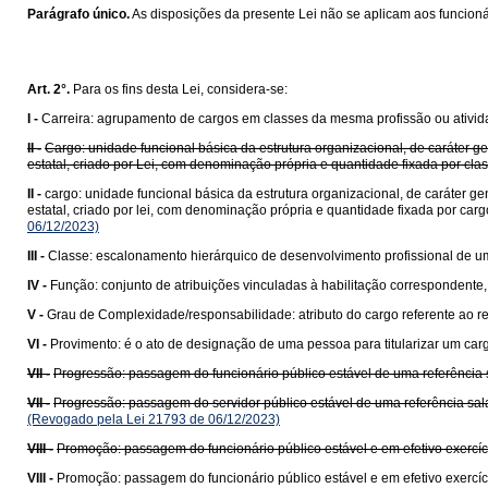
Parágrafo único.
As disposições da presente Lei não se aplicam aos funcioná
Art. 2°.
Para os fins desta Lei, considera-se:
I -
Carreira: agrupamento de cargos em classes da mesma profissão ou ativida
II -
Cargo: unidade funcional básica da estrutura organizacional, de caráte
estatal, criado por Lei, com denominação própria e quantidade fixada por cl
II -
cargo: unidade funcional básica da estrutura organizacional, de caráter
estatal, criado por lei, com denominação própria e quantidade fixada por car
06/12/2023)
III -
Classe: escalonamento hierárquico de desenvolvimento profissional de um
IV -
Função: conjunto de atribuições vinculadas à habilitação correspondent
V -
Grau de Complexidade/responsabilidade: atributo do cargo referente ao 
VI -
Provimento: é o ato de designação de uma pessoa para titularizar um cargo
VII -
Progressão: passagem do funcionário público estável de uma referência sa
VII -
Progressão: passagem do servidor público estável de uma referência salar
(Revogado pela Lei 21793 de 06/12/2023)
VIII -
Promoção: passagem do funcionário público estável e em efetivo exercíci
VIII -
Promoção: passagem do funcionário público estável e em efetivo exercíci