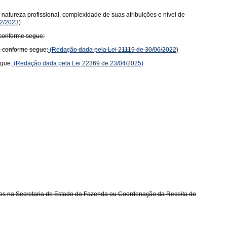
natureza profissional, complexidade de suas atribuições e nível de
2/2023)
 conforme segue:
, conforme segue:
(Redação dada pela Lei 21119 de 30/06/2022)
egue:
(Redação dada pela Lei 22369 de 23/04/2025)
ados na Secretaria de Estado da Fazenda ou Coordenação da Receita do