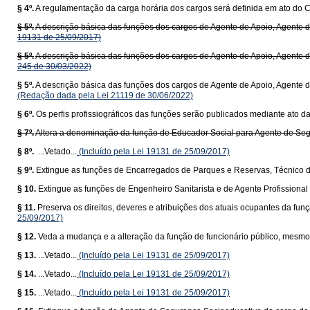
§ 4º.
A regulamentação da carga horária dos cargos será definida em ato do C
§ 5º.
A descrição básica das funções dos cargos de Agente de Apoio, Agente de 
19131 de 25/09/2017)
§ 5º.
A descrição básica das funções dos cargos de Agente de Apoio, Agente de 
245 de 30/03/2022)
§ 5º.
A descrição básica das funções dos cargos de Agente de Apoio, Agente de
(Redação dada pela Lei 21119 de 30/06/2022)
§ 6º.
Os perfis profissiográficos das funções serão publicados mediante ato d
§ 7º.
Altera a denominação da função de Educador Social para Agente de Se
§ 8º.
...Vetado...
(Incluído pela Lei 19131 de 25/09/2017)
§ 9º.
Extingue as funções de Encarregados de Parques e Reservas, Técnico d
§ 10.
Extingue as funções de Engenheiro Sanitarista e de Agente Profissional
§ 11.
Preserva os direitos, deveres e atribuições dos atuais ocupantes da fun
25/09/2017)
§ 12.
Veda a mudança e a alteração da função de funcionário público, mesm
§ 13.
...Vetado...
(Incluído pela Lei 19131 de 25/09/2017)
§ 14.
...Vetado...
(Incluído pela Lei 19131 de 25/09/2017)
§ 15.
...Vetado...
(Incluído pela Lei 19131 de 25/09/2017)