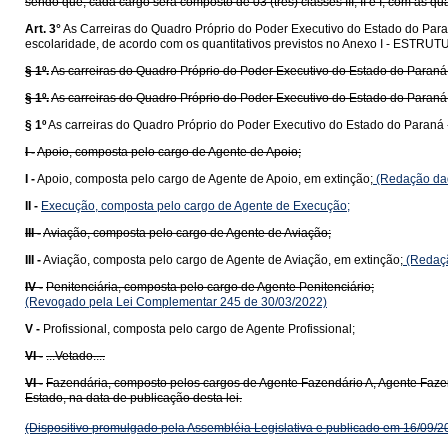
sendo que, cada cargo será composto de 03 (três) classes III, II e I, com as q
Art. 3°
As Carreiras do Quadro Próprio do Poder Executivo do Estado do Paran
escolaridade, de acordo com os quantitativos previstos no Anexo I - EST
§ 1º.
As carreiras do Quadro Próprio do Poder Executivo do Estado do Paraná
§ 1º.
As carreiras do Quadro Próprio do Poder Executivo do Estado do Paraná 
§ 1º
As carreiras do Quadro Próprio do Poder Executivo do Estado do Paraná 
I -
Apoio, composta pelo cargo de Agente de Apoio;
I -
Apoio, composta pelo cargo de Agente de Apoio, em extinção;
(Redação dad
II -
Execução, composta pelo cargo de Agente de Execução;
III -
Aviação, composta pelo cargo de Agente de Aviação;
III -
Aviação, composta pelo cargo de Agente de Aviação, em extinção;
(Redaçã
IV -
Penitenciária, composta pelo cargo de Agente Penitenciário;
(Revogado pela Lei Complementar 245 de 30/03/2022)
V -
Profissional, composta pelo cargo de Agente Profissional;
VI -
...Vetado....
VI -
Fazendária, composto pelos cargos de Agente Fazendário A, Agente Faze
Estado, na data de publicação desta lei.
(Dispositivo promulgado pela Assembléia Legislativa e publicado em 16/09/2