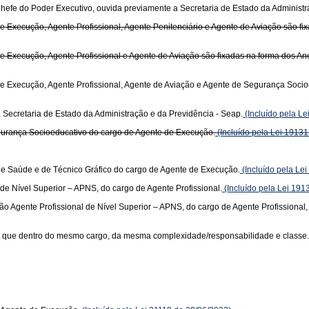
hefe do Poder Executivo, ouvida previamente a Secretaria de Estado da Administr
Execução, Agente Profissional, Agente Penitenciário e Agente de Aviação são fixada
Execução, Agente Profissional e Agente de Aviação são fixadas na forma dos Anexos
 Execução, Agente Profissional, Agente de Aviação e Agente de Segurança Socioeduc
a Secretaria de Estado da Administração e da Previdência - Seap.
(Incluído pela L
gurança Socioeducativo do cargo de Agente de Execução.
(Incluído pela Lei 19131
e Saúde e de Técnico Gráfico do cargo de Agente de Execução.
(Incluído pela Le
 de Nível Superior – APNS, do cargo de Agente Profissional.
(Incluído pela Lei 191
ção Agente Profissional de Nível Superior – APNS, do cargo de Agente Profissional,
o que dentro do mesmo cargo, da mesma complexidade/responsabilidade e classe.