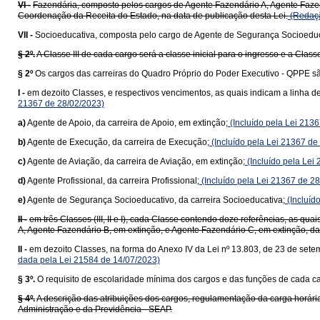
VI -
Fazendária, composto pelos cargos de Agente Fazendário A, Agente Fazen
Coordenação da Receita do Estado, na data de publicação desta Lei.
(Redaçã
VII -
Socioeducativa, composta pelo cargo de Agente de Segurança Socioeduc
§ 2º.
A Classe III de cada cargo será a classe inicial para o ingresso e a Classe
§ 2º
Os cargos das carreiras do Quadro Próprio do Poder Executivo - QPPE sã
I -
em dezoito Classes, e respectivos vencimentos, as quais indicam a linha 
21367 de 28/02/2023)
a)
Agente de Apoio, da carreira de Apoio, em extinção;
(Incluído pela Lei 213
b)
Agente de Execução, da carreira de Execução;
(Incluído pela Lei 21367 de
c)
Agente de Aviação, da carreira de Aviação, em extinção;
(Incluído pela Lei
d)
Agente Profissional, da carreira Profissional;
(Incluído pela Lei 21367 de 2
e)
Agente de Segurança Socioeducativo, da carreira Socioeducativa;
(Incluíd
II -
em três Classes (III, II e I), cada Classe contendo doze referências, as q
A, Agente Fazendário B, em extinção, e Agente Fazendário C, em extinção, da
II -
em dezoito Classes, na forma do Anexo IV da Lei nº 13.803, de 23 de sete
dada pela Lei 21584 de 14/07/2023)
§ 3º.
O requisito de escolaridade mínima dos cargos e das funções de cada carg
§ 4º.
A descrição das atribuições dos cargos, regulamentação da carga horária
Administração e da Previdência - SEAP.