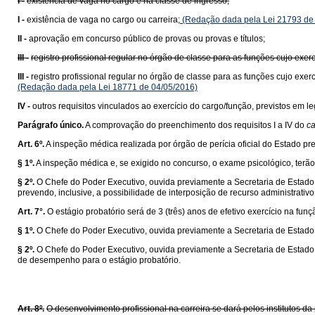
I -
existência de vaga no cargo e na classe de ingresso;
I -
existência de vaga no cargo ou carreira;
(Redação dada pela Lei 21793 de
II -
aprovação em concurso público de provas ou provas e títulos;
III -
registro profissional regular no órgão de classe para as funções cujo exerc
III -
registro profissional regular no órgão de classe para as funções cujo exer
(Redação dada pela Lei 18771 de 04/05/2016)
IV -
outros requisitos vinculados ao exercício do cargo/função, previstos em 
Parágrafo único.
A comprovação do preenchimento dos requisitos I a IV do
ca
Art. 6º.
A inspeção médica realizada por órgão de perícia oficial do Estado p
§ 1º.
A inspeção médica e, se exigido no concurso, o exame psicológico, terão 
§ 2º.
O Chefe do Poder Executivo, ouvida previamente a Secretaria de Estado 
prevendo, inclusive, a possibilidade de interposição de recurso administrativo
Art. 7°.
O estágio probatório será de 3 (três) anos de efetivo exercício na fun
§ 1º.
O Chefe do Poder Executivo, ouvida previamente a Secretaria de Estado 
§ 2º.
O Chefe do Poder Executivo, ouvida previamente a Secretaria de Estado d
de desempenho para o estágio probatório.
Art. 8º.
O desenvolvimento profissional na carreira se dará pelos institutos 