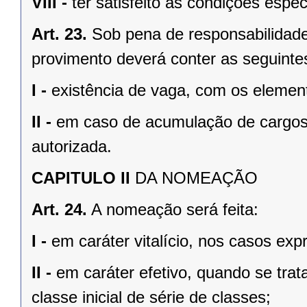
VIII -
ter satisfeito as condições espe
Art. 23.
Sob pena de responsabilidade
provimento deverá conter as seguinte
I -
existência de vaga, com os element
II -
em caso de acumulação de cargos,
autorizada.
CAPITULO II
DA NOMEAÇÃO
Art. 24.
A nomeação será feita:
I -
em caráter vitalício, nos casos ex
II -
em caráter efetivo, quando se tra
classe inicial de série de classes;