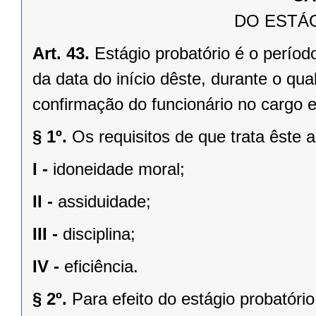
DO ESTÁ
Art. 43.
Estágio probatório é o período
da data do início dêste, durante o qu
confirmação do funcionário no cargo e
§ 1º.
Os requisitos de que trata êste a
I -
idoneidade moral;
II -
assiduidade;
III -
disciplina;
IV -
eficiência.
§ 2º.
Para efeito do estágio probatóri