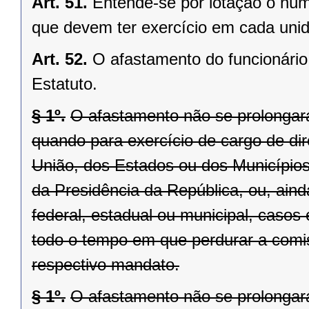
Art. 51.
Entende-se por lotação o núme
que devem ter exercício em cada unid
Art. 52.
O afastamento do funcionário 
Estatuto.
§ 1º.
O afastamento não se prolongará
quando para exercício de cargo de d
União, dos Estados ou dos Municípios,
da Presidência da República, ou, aind
federal, estadual ou municipal, caso
todo o tempo em que perdurar a comis
respectivo mandato.
§ 1º.
O afastamento não se prolongará