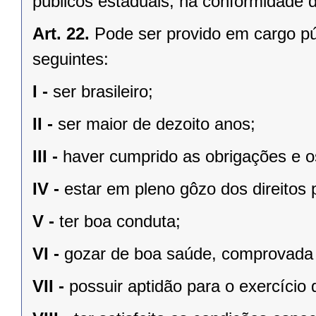
públicos estaduais, na conformidade d
Art. 22.
Pode ser provido em cargo pú
seguintes:
I -
ser brasileiro;
II -
ser maior de dezoito anos;
III -
haver cumprido as obrigações e os
IV -
estar em pleno gôzo dos direitos p
V -
ter boa conduta;
VI -
gozar de boa saúde, comprovada
VII -
possuir aptidão para o exercício 