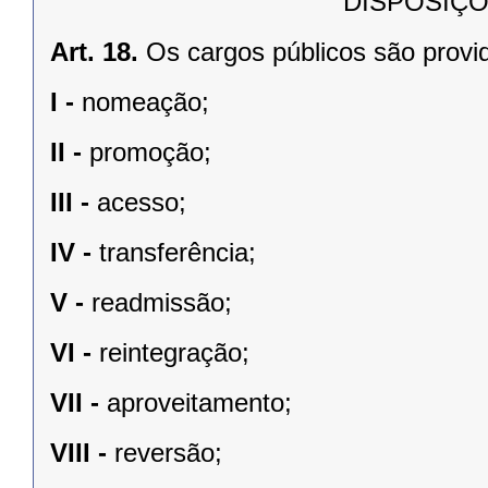
DISPOSIÇÕ
Art. 18.
Os cargos públicos são provi
I -
nomeação;
II -
promoção;
III -
acesso;
IV -
transferência;
V -
readmissão;
VI -
reintegração;
VII -
aproveitamento;
VIII -
reversão;