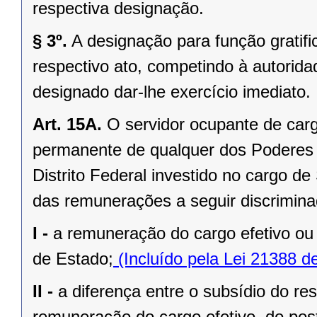
respectiva designação.
§ 3º.
A designação para função gratifi
respectivo ato, competindo à autorida
designado dar-lhe exercício imediato.
Art. 15A.
O servidor ocupante de carg
permanente de qualquer dos Poderes 
Distrito Federal investido no cargo d
das remunerações a seguir discrimina
I -
a remuneração do cargo efetivo ou 
de Estado;
(Incluído pela Lei 21388 d
II -
a diferença entre o subsídio do re
remuneração do cargo efetivo, do po