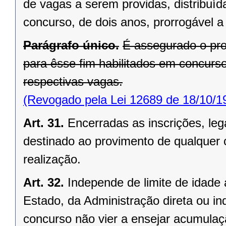
de vagas a serem providas, distribuíd
concurso, de dois anos, prorrogável a
Parágrafo único.
É assegurado o pro
para êsse fim habilitados em concurso
respectivas vagas.
(Revogado pela Lei 12689 de 18/10/1
Art. 31.
Encerradas as inscrições, le
destinado ao provimento de qualquer 
realização.
Art. 32.
Independe de limite de idade 
Estado, da Administração direta ou in
concurso não vier a ensejar acumulaç