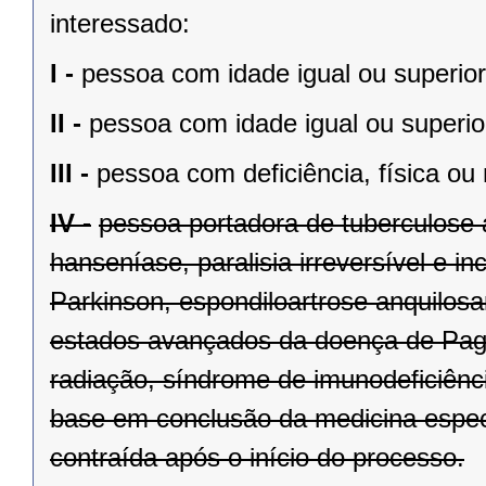
interessado:
I -
pessoa com idade igual ou superior
II -
pessoa com idade igual ou superio
III -
pessoa com deficiência, física ou
IV -
pessoa portadora de tuberculose a
hanseníase, paralisia irreversível e i
Parkinson, espondiloartrose anquilosa
estados avançados da doença de Page
radiação, síndrome de imunodeficiênc
base em conclusão da medicina espec
contraída após o início do processo.