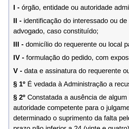
I -
órgão, entidade ou autoridade admin
II -
identificação do interessado ou d
advogado, caso constituído;
III -
domicílio do requerente ou local
IV -
formulação do pedido, com expos
V -
data e assinatura do requerente o
§ 1º
É vedada à Administração a recu
§ 2º
Constatada a ausência de algum d
autoridade competente para o julgame
determinado o suprimento da falta pel
prazo não inferior a 24 (vinte e quatr