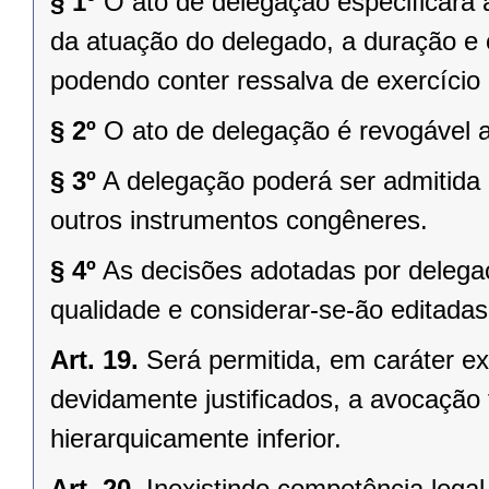
§ 1º
O ato de delegação especificará a
da atuação do delegado, a duração e o
podendo conter ressalva de exercício 
§ 2º
O ato de delegação é revogável a
§ 3º
A delegação poderá ser admitida 
outros instrumentos congêneres.
§ 4º
As decisões adotadas por delega
qualidade e considerar-se-ão editadas
Art. 19.
Será permitida, em caráter ex
devidamente justificados, a avocação
hierarquicamente inferior.
Art. 20.
Inexistindo competência legal