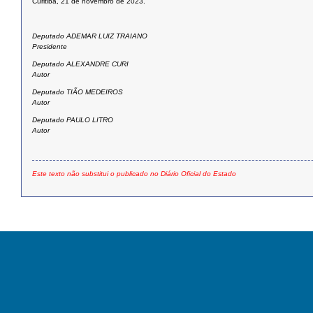
Curitiba, 21 de novembro de 2023.
Deputado ADEMAR LUIZ TRAIANO
Presidente
Deputado ALEXANDRE CURI
Autor
Deputado TIÃO MEDEIROS
Autor
Deputado PAULO LITRO
Autor
Este texto não substitui o publicado no Diário Oficial do Estado