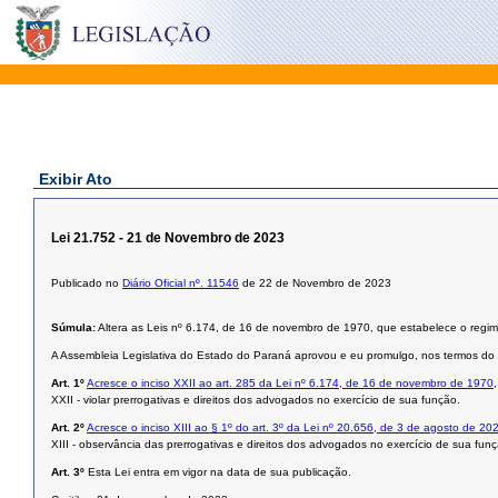
Exibir Ato
Lei 21.752 - 21 de Novembro de 2023
Publicado no
Diário Oficial nº. 11546
de 22 de Novembro de 2023
Súmula:
Altera as Leis nº 6.174, de 16 de novembro de 1970, que estabelece o regime
A Assembleia Legislativa do Estado do Paraná aprovou e eu promulgo, nos termos do § 
Art. 1º
Acresce o inciso XXII ao art. 285 da Lei nº 6.174, de 16 de novembro de 1970
XXII - violar prerrogativas e direitos dos advogados no exercício de sua função.
Art. 2º
Acresce o inciso XIII ao § 1º do art. 3º da Lei nº 20.656, de 3 de agosto de 20
XIII - observância das prerrogativas e direitos dos advogados no exercício de sua funç
Art. 3º
Esta Lei entra em vigor na data de sua publicação.