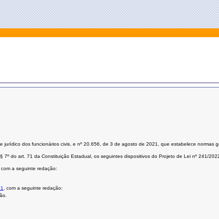
 jurídico dos funcionários civis, e nº 20.656, de 3 de agosto de 2021, que estabelece normas ge
7º do art. 71 da Constituição Estadual, os seguintes dispositivos do Projeto de Lei nº 241/202
, com a seguinte redação:
21
, com a seguinte redação:
ão.