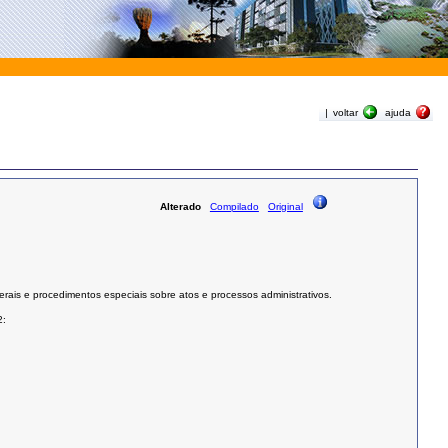
|
voltar
ajuda
Alterado
Compilado
Original
rais e procedimentos especiais sobre atos e processos administrativos.
2: