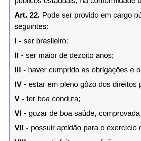
públicos estaduais, na conformidade d
Art. 22.
Pode ser provido em cargo pú
seguintes:
I -
ser brasileiro;
II -
ser maior de dezoito anos;
III -
haver cumprido as obrigações e os
IV -
estar em pleno gôzo dos direitos p
V -
ter boa conduta;
VI -
gozar de boa saúde, comprovada
VII -
possuir aptidão para o exercício 