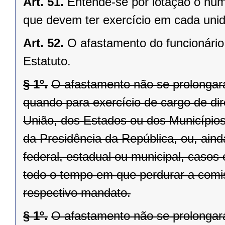
Art. 51.
Entende-se por lotação o núme
que devem ter exercício em cada unid
Art. 52.
O afastamento do funcionário 
Estatuto.
§ 1º.
O afastamento não se prolongará
quando para exercício de cargo de d
União, dos Estados ou dos Municípios,
da Presidência da República, ou, aind
federal, estadual ou municipal, caso
todo o tempo em que perdurar a comis
respectivo mandato.
§ 1º.
O afastamento não se prolongará