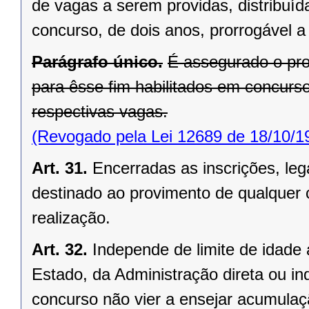
de vagas a serem providas, distribuíd
concurso, de dois anos, prorrogável a
Parágrafo único.
É assegurado o pro
para êsse fim habilitados em concurso
respectivas vagas.
(Revogado pela Lei 12689 de 18/10/1
Art. 31.
Encerradas as inscrições, le
destinado ao provimento de qualquer 
realização.
Art. 32.
Independe de limite de idade 
Estado, da Administração direta ou in
concurso não vier a ensejar acumulaç