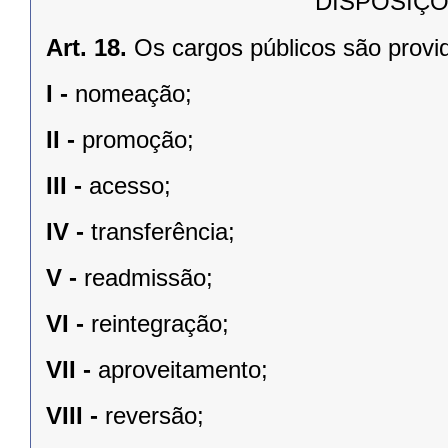
DISPOSIÇÕ
Art. 18.
Os cargos públicos são provi
I -
nomeação;
II -
promoção;
III -
acesso;
IV -
transferência;
V -
readmissão;
VI -
reintegração;
VII -
aproveitamento;
VIII -
reversão;