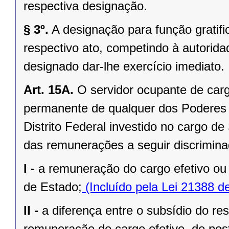
respectiva designação.
§ 3º.
A designação para função gratifi
respectivo ato, competindo à autorida
designado dar-lhe exercício imediato.
Art. 15A.
O servidor ocupante de carg
permanente de qualquer dos Poderes 
Distrito Federal investido no cargo d
das remunerações a seguir discrimina
I -
a remuneração do cargo efetivo ou 
de Estado;
(Incluído pela Lei 21388 d
II -
a diferença entre o subsídio do re
remuneração do cargo efetivo, do po