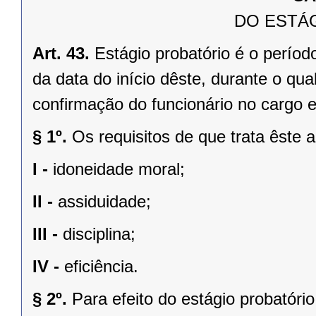
DO ESTÁ
Art. 43.
Estágio probatório é o período
da data do início dêste, durante o qu
confirmação do funcionário no cargo e
§ 1º.
Os requisitos de que trata êste a
I -
idoneidade moral;
II -
assiduidade;
III -
disciplina;
IV -
eficiência.
§ 2º.
Para efeito do estágio probatóri