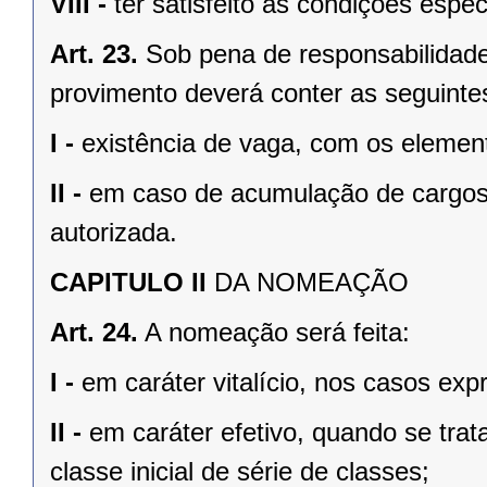
VIII -
ter satisfeito as condições espe
Art. 23.
Sob pena de responsabilidade
provimento deverá conter as seguinte
I -
existência de vaga, com os element
II -
em caso de acumulação de cargos,
autorizada.
CAPITULO II
DA NOMEAÇÃO
Art. 24.
A nomeação será feita:
I -
em caráter vitalício, nos casos ex
II -
em caráter efetivo, quando se tra
classe inicial de série de classes;