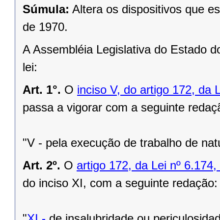
Súmula:
Altera os dispositivos que e
de 1970.
A Assembléia Legislativa do Estado d
lei:
Art. 1°.
O
inciso V, do artigo 172, da
passa a vigorar com a seguinte redaç
"V - pela execução de trabalho de nat
Art. 2º.
O
artigo 172, da Lei nº 6.17
do inciso XI, com a seguinte redação:
"
XI -
de insalubridade ou periculosidad