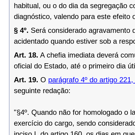
habitual, ou o do dia da segregação c
diagnóstico, valendo para este efeito 
§ 4º.
Será considerado agravamento de
acidentado quando estiver sob a respo
Art. 18.
A chefia imediata deverá comu
oficial do Estado, até o primeiro dia út
Art. 19.
O
parágrafo 4º do artigo 221,
seguinte redação:
"§4º. Quando não for homologado o la
exercício do cargo, sendo considerad
inciso I, do artigo 160, os dias em q