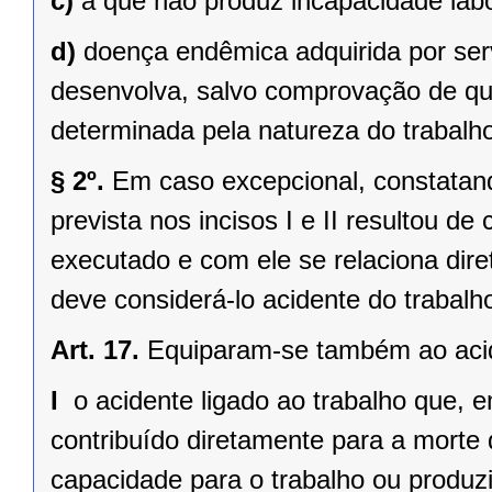
c)
a que não produz incapacidade labo
d)
doença endêmica adquirida por ser
desenvolva, salvo comprovação de que
determinada pela natureza do trabalh
§ 2º.
Em caso excepcional, constatand
prevista nos incisos I e II resultou d
executado e com ele se relaciona diret
deve considerá-lo acidente do trabalh
Art. 17.
Equiparam-se também ao acide
I 
o acidente ligado ao trabalho que, 
contribuído diretamente para a morte 
capacidade para o trabalho ou produz