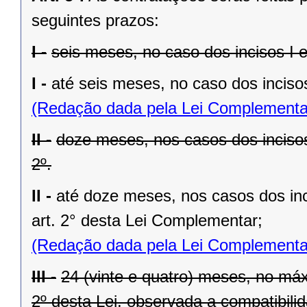
seguintes prazos:
I -
seis meses, no caso dos incisos I e I
I -
até seis meses, no caso dos incisos
(Redação dada pela Lei Complementa
II -
doze meses, nos casos dos incisos II
2º.
II -
até doze meses, nos casos dos inciso
art. 2° desta Lei Complementar;
(Redação dada pela Lei Complementa
III -
24 (vinte e quatro) meses, no máx
2º desta Lei, observada a compatibilid