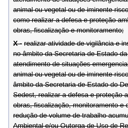
animal ou vegetal ou de iminente risc
como realizar a defesa e proteção am
obras, fiscalização e monitoramento;
X -
realizar atividade de vigilância e 
no âmbito da Secretaria de Estado da
atendimento de situações emergenciai
animal ou vegetal ou de iminente risc
âmbito da Secretaria de Estado do D
Sedest, realizar a defesa e proteção
obras, fiscalização, monitoramento e 
redução de volume de trabalho acumu
Ambiental e/ou Outorga de Uso de Re