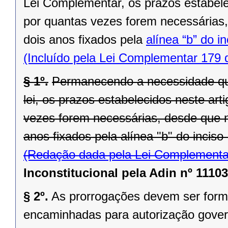
Lei Complementar, os prazos estabele
por quantas vezes forem necessárias,
dois anos fixados pela
alínea “b” do i
(Incluído pela Lei Complementar 179 
§ 1º.
Permanecendo a necessidade que
lei, os prazos estabelecidos neste ar
vezes forem necessárias, desde que n
anos fixados pela alínea "b" do inciso 
(Redação dada pela Lei Complementa
Inconstitucional pela Adin nº 11103
§ 2º.
As prorrogações devem ser formal
encaminhadas para autorização govern