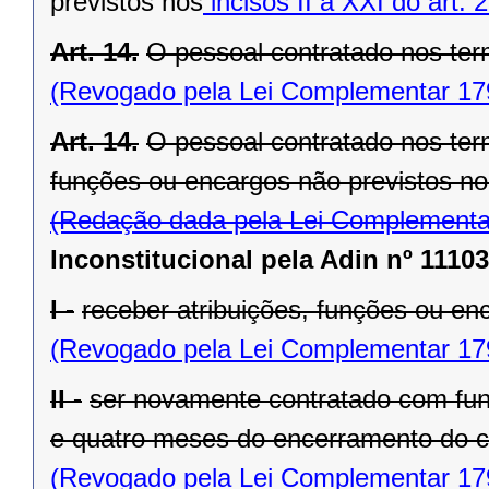
previstos nos
incisos II a XXI do art. 
Art. 14.
O pessoal contratado nos ter
(Revogado pela Lei Complementar 17
Art. 14.
O pessoal contratado nos term
funções ou encargos não previstos no 
(Redação dada pela Lei Complementa
Inconstitucional pela Adin nº 11103
I -
receber atribuições, funções ou enc
(Revogado pela Lei Complementar 17
II -
ser novamente contratado com fund
e quatro meses do encerramento do co
(Revogado pela Lei Complementar 17