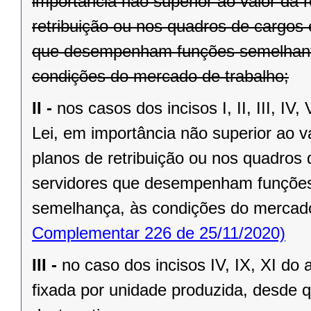
importância não superior ao valor da 
retribuição ou nos quadros de cargos e
que desempenham funções semelhante
condições do mercado de trabalho;
II -
nos casos dos incisos I, II, III, IV, 
Lei, em importância não superior ao v
planos de retribuição ou nos quadros d
servidores que desempenham funções 
semelhança, às condições do mercado
Complementar 226 de 25/11/2020)
III -
no caso dos incisos IV, IX, XI do 
fixada por unidade produzida, desde qu