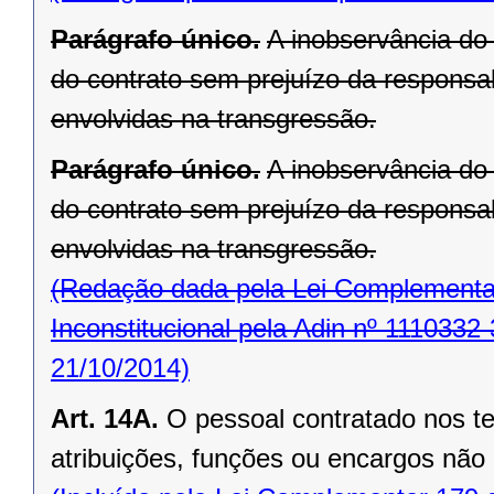
Parágrafo único.
A inobservância do 
do contrato sem prejuízo da responsab
envolvidas na transgressão.
Parágrafo único.
A inobservância do 
do contrato sem prejuízo da responsab
envolvidas na transgressão.
(Redação dada pela Lei Complementar
Inconstitucional pela Adin nº 1110332-
21/10/2014)
Art. 14A.
O pessoal contratado nos t
atribuições, funções ou encargos não 