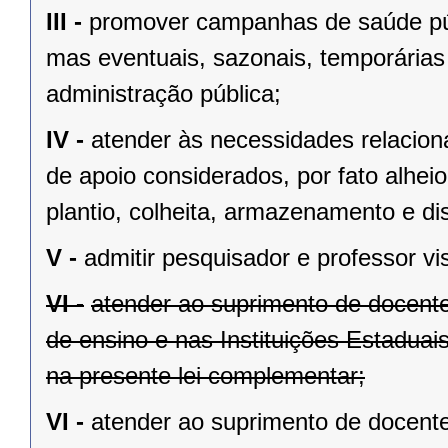
III -
promover campanhas de saúde púb
mas eventuais, sazonais, temporárias 
administração pública;
IV -
atender às necessidades relaciona
de apoio considerados, por fato alhei
plantio, colheita, armazenamento e dis
V -
admitir pesquisador e professor vis
VI -
atender ao suprimento de docente
de ensino e nas Instituições Estaduai
na presente lei complementar;
VI -
atender ao suprimento de docente