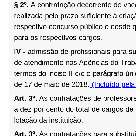
§ 2º.
A contratação decorrente de vacâ
realizada pelo prazo suficiente à cria
respectivo concurso público e desde q
para os respectivos cargos.
IV -
admissão de profissionais para s
de atendimento nas Agências do Traba
termos do inciso II c/c o parágrafo ún
de 17 de maio de 2018.
(Incluído pel
Art. 3º.
As contratações de professore
a dez por cento do total de cargos de
lotação da instituição.
Art. 3º.
As contratações para substitu