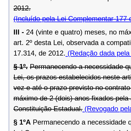
2012.
(Incluído pela Lei Complementar 177 
III -
24 (vinte e quatro) meses, no máx
art. 2º desta Lei, observada a compatib
17.314, de 2012.
(Redação dada pela 
§ 1º.
Permanecendo a necessidade que
Lei, os prazos estabelecidos neste ar
vez e até o prazo previsto no contrato
máximo de 2 (dois) anos fixados pela a
Constituição Estadual.
(Revogado pela
§ 1ºA
Permanecendo a necessidade qu