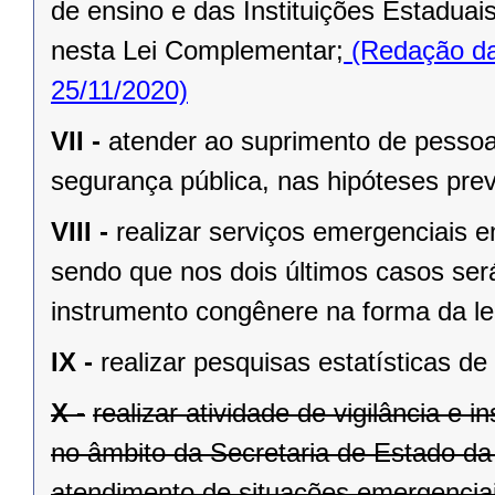
de ensino e das Instituições Estaduai
nesta Lei Complementar;
(Redação da
25/11/2020)
VII -
atender ao suprimento de pessoa
segurança pública, nas hipóteses pre
VIII -
realizar serviços emergenciais e
sendo que nos dois últimos casos será
instrumento congênere na forma da le
IX -
realizar pesquisas estatísticas d
X -
realizar atividade de vigilância e 
no âmbito da Secretaria de Estado da
atendimento de situações emergenciai