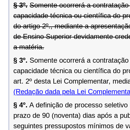
§ 3º.
Somente ocorrerá a contratação b
capacidade técnica ou científica do pro
do artigo 2º., mediante a apresentaçã
de Ensino Superior devidamente crede
a matéria.
§ 3º.
Somente ocorrerá a contratação b
capacidade técnica ou científica do pr
art. 2º desta Lei Complementar, media
(Redação dada pela Lei Complementa
§ 4º.
A definição de processo seletivo
prazo de 90 (noventa) dias após a pub
seguintes pressupostos mínimos de va