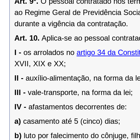
Art. 9º.
O pessoal contratado nos term
ao Regime Geral de Previdência Socia
durante a vigência da contratação.
Art. 10.
Aplica-se ao pessoal contrata
I -
os arrolados no
artigo 34 da Consti
XVII, XIX e XX;
II -
auxílio-alimentação, na forma da le
III -
vale-transporte, na forma da lei;
IV -
afastamentos decorrentes de:
a)
casamento até 5 (cinco) dias;
b)
luto por falecimento do cônjuge, fil