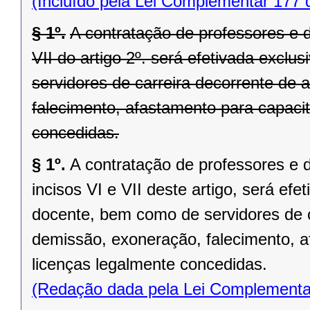
(Incluído pela Lei Complementar 177 
§ 1º.
A contratação de professores e d
VII do artigo 2º. será efetivada exclu
servidores de carreira decorrente de
falecimento, afastamento para capaci
concedidas.
§ 1º.
A contratação de professores e 
incisos VI e VII deste artigo, será efe
docente, bem como de servidores de c
demissão, exoneração, falecimento, 
licenças legalmente concedidas.
(Redação dada pela Lei Complementa