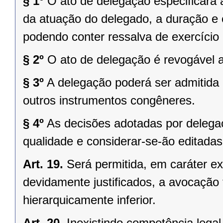
§ 1º
O ato de delegação especificará a
da atuação do delegado, a duração e o
podendo conter ressalva de exercício 
§ 2º
O ato de delegação é revogável a
§ 3º
A delegação poderá ser admitida 
outros instrumentos congêneres.
§ 4º
As decisões adotadas por delega
qualidade e considerar-se-ão editadas
Art. 19.
Será permitida, em caráter ex
devidamente justificados, a avocação
hierarquicamente inferior.
Art. 20.
Inexistindo competência legal