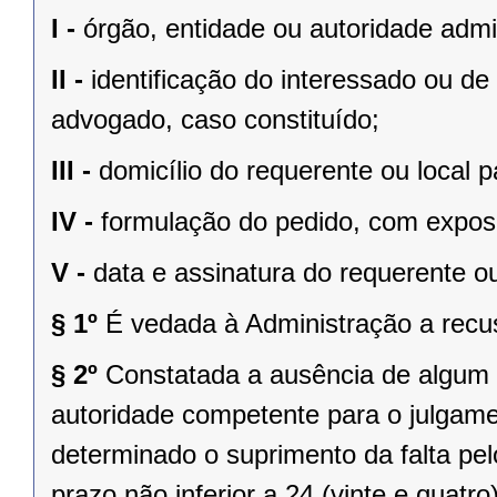
I -
órgão, entidade ou autoridade admin
II -
identificação do interessado ou d
advogado, caso constituído;
III -
domicílio do requerente ou local
IV -
formulação do pedido, com expos
V -
data e assinatura do requerente o
§ 1º
É vedada à Administração a recu
§ 2º
Constatada a ausência de algum d
autoridade competente para o julgame
determinado o suprimento da falta pel
prazo não inferior a 24 (vinte e quatr