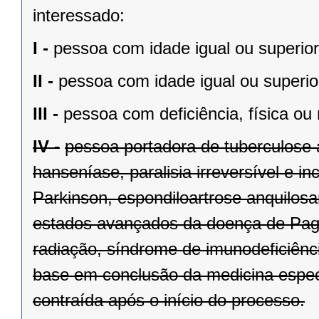
interessado:
I -
pessoa com idade igual ou superior
II -
pessoa com idade igual ou superio
III -
pessoa com deficiência, física ou
IV -
pessoa portadora de tuberculose a
hanseníase, paralisia irreversível e i
Parkinson, espondiloartrose anquilosa
estados avançados da doença de Page
radiação, síndrome de imunodeficiênc
base em conclusão da medicina espec
contraída após o início do processo.