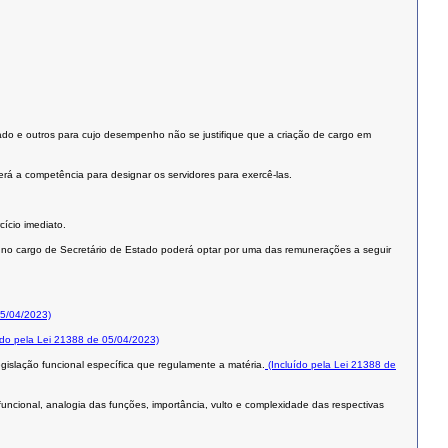
iado e outros para cujo desempenho não se justifique que a criação de cargo em
erá a competência para designar os servidores para exercê-las.
cício imediato.
do no cargo de Secretário de Estado poderá optar por uma das remunerações a seguir
05/04/2023)
ído pela Lei 21388 de 05/04/2023)
gislação funcional específica que regulamente a matéria.
(Incluído pela Lei 21388 de
funcional, analogia das funções, importância, vulto e complexidade das respectivas