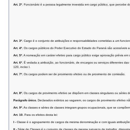
Art. 2º.
Funcionário é a pessoa legalmente investida em cargo público, que percebe d
Art. 3º.
Cargo é o conjunto de atribuições e responsabilidades cometidas a um funcioná
Art. 4º.
Os cargos públicos do Poder Executivo do Estado do Paraná são acessíveis a t
Art. 5º.
A nomeação em caráter efetivo para cargo público exige aprovação prévia em co
Art. 6º.
É vedada a atribuição, ao funcionário, de encargos ou serviços diferentes das
120, inciso I.
Art. 7º.
Os cargos podem ser de provimento efetivo ou de provimento de comissão.
Art. 8º.
Os cargos de provimento efetivo se dispõem em classes singulares ou séries d
Parágrafo único.
Declarados extintos ao vagarem, os cargos de provimento efetivo nã
Art. 9º.
As classes e séries de classes integram grupos ocupacionais, que se compõem
Art. 10.
Para os efeitos desta lei:
I -
Classe é o agrupamento de cargos da mesma denominação e com iguais atribuições
II -
Série de Classes é o conjunto de classes da mesma natureza de trabalho, dispostas