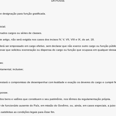
DA POSSE
 designação para função gratificada.
cial;
nados cargos ou séries de classes.
e artigo, não será exigida nos casos dos incisos IV, V, VII, VIII e IX, do art. 18.
á ser empossado em cargo efetivo, sem declarar que não exerce outro cargo ou função pública
provar que solicitou exoneração ou dispensa do cargo ou função que ocupava em qualquer dessa
as;
amental, inclusive;
prestará o compromisso de desempenhar com lealdade e exação os deveres do cargo e cumprir fi
 posse.
dos bens e valôres que constituem o seu patrimônio, nos têrmos da regulamentação própria.
 de funcionário ausente do País, em missão do Govêrno, ou, ainda, em casos especiais, a juiz
satisfeitas as condições legais para êsse fim.