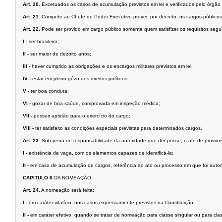
Art. 20.
Excetuados os casos de acumulação previstos em lei e verificados pelo órgão 
Art. 21.
Compete ao Chefe do Poder Executivo prover, por decreto, os cargos públicos 
Art. 22.
Pode ser provido em cargo público somente quem satisfizer os requisitos segu
I -
ser brasileiro;
II -
ser maior de dezoito anos;
III -
haver cumprido as obrigações e os encargos militares previstos em lei;
IV -
estar em pleno gôzo dos direitos políticos;
V -
ter boa conduta;
VI -
gozar de boa saúde, comprovada em inspeção médica;
VII -
possuir aptidão para o exercício do cargo;
VIII -
ter satisfeito as condições especiais previstas para determinados cargos.
Art. 23.
Sob pena de responsabilidade da autoridade que der posse, o ato de provime
I -
existência de vaga, com os elementos capazes de identificá-la;
II -
em caso de acumulação de cargos, referência ao ato ou processo em que foi autor
CAPITULO II
DA NOMEAÇÃO
Art. 24.
A nomeação será feita:
I -
em caráter vitalício, nos casos expressamente previstos na Constituição;
II -
em caráter efetivo, quando se tratar de nomeação para classe singular ou para class