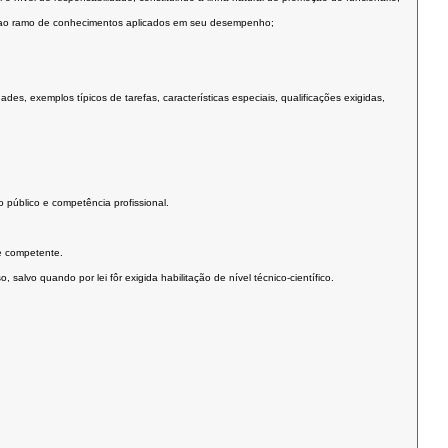
 ou ao ramo de conhecimentos aplicados em seu desempenho;
s, exemplos típicos de tarefas, características especiais, qualificações exigidas,
 público e competência profissional.
e competente.
salvo quando por lei fôr exigida habilitação de nível técnico-científico.