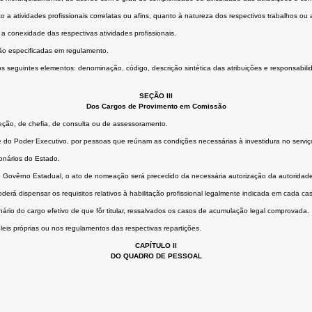
to a atividades profissionais correlatas ou afins, quanto à natureza dos respectivos trabalhos
 a conexidade das respectivas atividades profissionais.
 são especificadas em regulamento.
seguintes elementos: denominação, código, descrição sintética das atribuições e responsabilidade
SEÇÃO III
Dos Cargos de Provimento em Comissão
ção, de chefia, de consulta ou de assessoramento.
fe do Poder Executivo, por pessoas que reúnam as condições necessárias à investidura no serviço
onários do Estado.
ao Govêrno Estadual, o ato de nomeação será precedido da necessária autorização da autoridad
rá dispensar os requisitos relativos à habilitação profissional legalmente indicada em cada caso, 
io do cargo efetivo de que fôr titular, ressalvados os casos de acumulação legal comprovada.
eis próprias ou nos regulamentos das respectivas repartições.
CAPÍTULO II
DO QUADRO DE PESSOAL