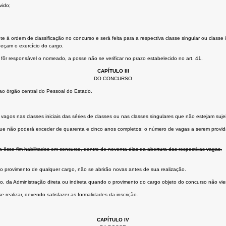
vido;
 ordem de classificação no concurso e será feita para a respectiva classe singular ou classe i
peçam o exercício do cargo.
ôr responsável o nomeado, a posse não se verificar no prazo estabelecido no art. 41.
CAPÍTULO III
DO CONCURSO
ao órgão central do Pessoal do Estado.
s vagos nas classes iniciais das séries de classes ou nas classes singulares que não estejam suj
que não poderá exceder de quarenta e cinco anos completos; o número de vagas a serem providas
 êsse fim habilitados em concurso, dentro de noventa dias da abertura das respectivas vagas.
o provimento de qualquer cargo, não se abrirão novas antes de sua realização.
do, da Administração direta ou indireta quando o provimento do cargo objeto do concurso não vi
 realizar, devendo satisfazer as formalidades da inscrição.
CAPÍTULO IV