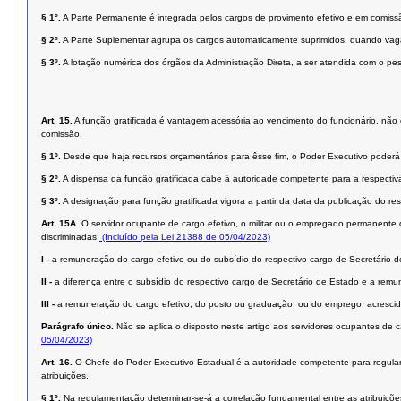
§ 1°.
A Parte Permanente é integrada pelos cargos de provimento efetivo e em comissã
§ 2º.
A Parte Suplementar agrupa os cargos automaticamente suprimidos, quando vaga
§ 3º.
A lotação numérica dos órgãos da Administração Direta, a ser atendida com o pes
Art. 15.
A função gratificada é vantagem acessória ao vencimento do funcionário, não 
comissão.
§ 1º.
Desde que haja recursos orçamentários para êsse fim, o Poder Executivo poderá c
§ 2º.
A dispensa da função gratificada cabe à autoridade competente para a respectiv
§ 3º.
A designação para função gratificada vigora a partir da data da publicação do re
Art. 15A.
O servidor ocupante de cargo efetivo, o militar ou o empregado permanente 
discriminadas:
(Incluído pela Lei 21388 de 05/04/2023)
I -
a remuneração do cargo efetivo ou do subsídio do respectivo cargo de Secretário d
II -
a diferença entre o subsídio do respectivo cargo de Secretário de Estado e a rem
III -
a remuneração do cargo efetivo, do posto ou graduação, ou do emprego, acrescida
Parágrafo único.
Não se aplica o disposto neste artigo aos servidores ocupantes de 
05/04/2023)
Art. 16.
O Chefe do Poder Executivo Estadual é a autoridade competente para regulament
atribuições.
§ 1º.
Na regulamentação determinar-se-á a correlação fundamental entre as atribuições 