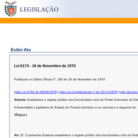
Exibir Ato
Lei 6174 - 16 de Novembro de 1970
o
Publicado no Diário Oficial n
. 180 de 20 de Novembro de 1970
(vide Lei 6794 de 08/06/1976)
(vide Lei Complementar 7 de 22/12/1976)
(vide Decret
Súmula:
Estabelece o regime jurídico dos funcionários civís do Poder Executivo do E
A Assembléia Legislativa do Estado do Paraná decretou e eu sanciono a seguinte lei:
TÍTULO I
Art. 1º.
O presente Estatuto estabelece o regime jurídico dos funcionários civís do P