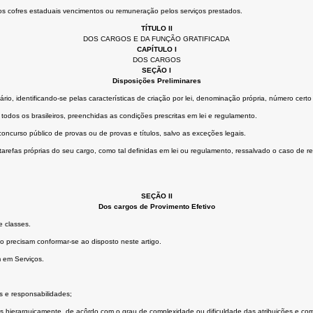
os cofres estaduais vencimentos ou remuneração pelos serviços prestados.
TÍTULO II
DOS CARGOS E DA FUNÇÃO GRATIFICADA
CAPÍTULO I
DOS CARGOS
SEÇÃO I
Disposições Preliminares
rio, identificando-se pelas características de criação por lei, denominação própria, número cer
odos os brasileiros, preenchidas as condições prescritas em lei e regulamento.
ncurso público de provas ou de provas e títulos, salvo as exceções legais.
 tarefas próprias do seu cargo, como tal definidas em lei ou regulamento, ressalvado o caso de 
SEÇÃO II
Dos cargos de Provimento Efetivo
e classes.
o precisam conformar-se ao disposto neste artigo.
 em Serviços.
 e responsabilidades;
 hierarquicamente, de acôrdo com o grau de complexidade ou dificuldade das atribuições e com o