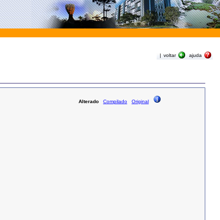
|
voltar
ajuda
Alterado
Compilado
Original