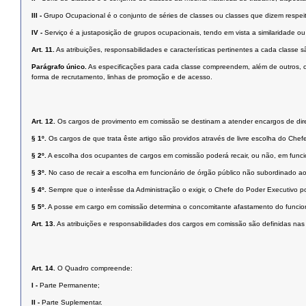
III -
Grupo Ocupacional é o conjunto de séries de classes ou classes que dizem respei
IV -
Serviço é a justaposição de grupos ocupacionais, tendo em vista a similaridade ou
Art. 11.
As atribuições, responsabilidades e características pertinentes a cada classe
Parágrafo único.
As especificações para cada classe compreendem, além de outros, os 
forma de recrutamento, linhas de promoção e de acesso.
Art. 12.
Os cargos de provimento em comissão se destinam a atender encargos de dire
§ 1º.
Os cargos de que trata êste artigo são providos através de livre escolha do Che
§ 2º.
A escolha dos ocupantes de cargos em comissão poderá recair, ou não, em funci
§ 3º.
No caso de recair a escolha em funcionário de órgão público não subordinado 
§ 4º.
Sempre que o interêsse da Administração o exigir, o Chefe do Poder Executivo pode
§ 5º.
A posse em cargo em comissão determina o concomitante afastamento do funcionár
Art. 13.
As atribuições e responsabilidades dos cargos em comissão são definidas nas l
Art. 14.
O Quadro compreende:
I -
Parte Permanente;
II -
Parte Suplementar.