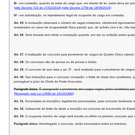
III -
em comissão, quando se tratar de cargo que, em virtude de lei, assim deva ser pro
(vide Decreto 724 de 27/02/2019)
(vide Decreto 2759 de 19/09/2019)
IV -
em substituição, no impedimento legal de ocupante de cargo em comissão.
Art. 25.
A nomeação observará o número de vagas existentes, obedecerá rigorosamente à
ressalvados os casos de incapacidade física parcial, que, de acôrdo com a lei, não im
Art. 26.
Será tornada sem efeito a nomeação quando, por ato ou omissão pelos quais f
Art. 27.
A realização de concurso para provimento de cargos do Quadro Único caberá 
Art. 28.
Os concursos são de provas ou de provas e títulos.
Art. 29.
O concurso de que trata o art. 5º., será realizado para o provimento de cargo
Art. 30.
Das instruções para o concurso constarão: o limite de idade dos candidatos, 
prorrogável a juízo do Chefe do Poder Executivo.
Parágrafo único.
É assegurado o provimento dos cargos vagos, pelos candidatos para
(Revogado pela Lei 12689 de 18/10/1999)
Art. 31.
Encerradas as inscrições, legalmente processadas, para concurso destinado a
Art. 32.
Independe de limite de idade a inscrição em concurso de funcionário do Esta
Art. 33.
O ocupante interino de cargo será inscrito
ex-officio
no primeiro concurso que se
Parágrafo único.
Homologado o concurso, serão exonerados todos os interinos.