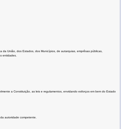
 da União, dos Estados, dos Municípios, de autarquias, emprêsas públicas,
s entidades.
elmente a Constituição, as leis e regulamentos, envidando esforços em bem do Estado
o da autoridade competente.