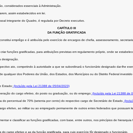
o, considerados essenciais à Administração.
rem, assim estabelecidos em lei.
soal integrante do Quadro, é regulada por Decreto executivo.
CAPÍTULO III
DA FUNÇÃO GRATIFICADA
constitui emprêgo e é atribuída pelo exercício de encargos de chefia, assessoramento, secretar
riar funções gratificadas, para atribuições previstas em regulamento próprio, onde se estabelec
a designação.
spectivo ato, competindo à autoridade a que se subordinará o funcionário designado dar-lhe exer
de qualquer dos Poderes da União, dos Estados, dos Municípios ou do Distrito Federal investi
e Estado;
(Incluído pela Lei 21388 de 05/04/2023)
uneração do cargo efetivo, do posto ou graduação, ou do emprego;
(Incluído pela Lei 21388 de 
 do percentual de 70% (setenta por cento) do respectivo cargo de Secretário de Estado.
(Inclu
cargo efetivo, ao militar ou ao empregado permanente de outros entes federados que possuam le
ar e classificar as funções gratificadas, com base, entre outros, nos princípios de hierarquia 
do cargo efetivo e as da função gratificada, para cujo exercício fôr designado o funcionário.