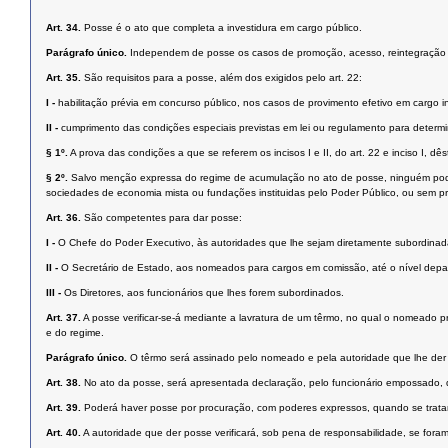
Art. 34.
Posse é o ato que completa a investidura em cargo público.
Parágrafo único.
Independem de posse os casos de promoção, acesso, reintegração e
Art. 35.
São requisitos para a posse, além dos exigidos pelo art. 22:
I -
habilitação prévia em concurso público, nos casos de provimento efetivo em cargo ini
II -
cumprimento das condições especiais previstas em lei ou regulamento para determi
§ 1º.
A prova das condições a que se referem os incisos I e II, do art. 22 e inciso I, dêst
§ 2º.
Salvo menção expressa do regime de acumulação no ato de posse, ninguém poder
sociedades de economia mista ou fundações instituidas pelo Poder Público, ou sem 
Art. 36.
São competentes para dar posse:
I -
O Chefe do Poder Executivo, às autoridades que lhe sejam diretamente subordinad
II -
O Secretário de Estado, aos nomeados para cargos em comissão, até o nível depart
III -
Os Diretores, aos funcionários que lhes forem subordinados.
Art. 37.
A posse verificar-se-á mediante a lavratura de um têrmo, no qual o nomeado 
e do regime.
Parágrafo único.
O têrmo será assinado pelo nomeado e pela autoridade que lhe der
Art. 38.
No ato da posse, será apresentada declaração, pelo funcionário empossado, 
Art. 39.
Poderá haver posse por procuração, com poderes expressos, quando se tratar
Art. 40.
A autoridade que der posse verificará, sob pena de responsabilidade, se foram 