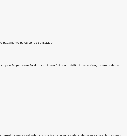
to e pagamento pelos cofres do Estado.
readaptação por redução da capacidade física e deficiência de saúde, na forma do art.
 nível de responsabilidade, constituindo a linha natural de promoção do funcionário;