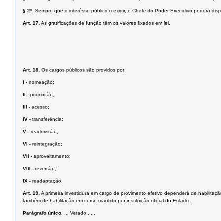
§ 2º.
Sempre que o interêsse público o exigir, o Chefe do Poder Executivo poderá disp
Art. 17.
As gratificações de função têm os valores fixados em lei.
Art. 18.
Os cargos públicos são providos por:
I -
nomeação;
II -
promoção;
III -
acesso;
IV -
transferência;
V -
readmissão;
VI -
reintegração;
VII -
aproveitamento;
VIII -
reversão;
IX -
readaptação.
Art. 19.
A primeira investidura em cargo de provimento efetivo dependerá de habilita
também de habilitação em curso mantido por instituição oficial do Estado.
Parágrafo único.
... Vetado ... .