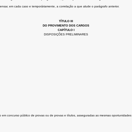
ensar, em cada caso e temporáriamente, a correlação a que alude o parágrafo anterior.
TÍTULO III
DO PROVIMENTO DOS CARGOS
CAPÍTULO I
DISPOSIÇÕES PRELIMINARES
ção em concurso público de provas ou de provas e títulos, asseguradas as mesmas oportunidades