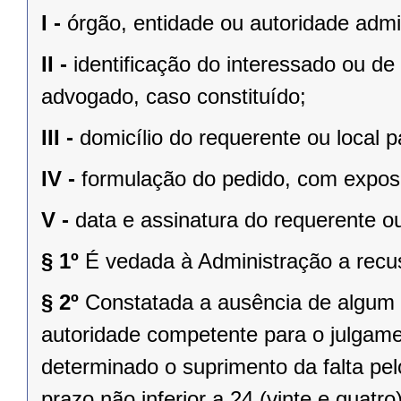
I -
órgão, entidade ou autoridade admin
II -
identificação do interessado ou d
advogado, caso constituído;
III -
domicílio do requerente ou local
IV -
formulação do pedido, com expos
V -
data e assinatura do requerente o
§ 1º
É vedada à Administração a recu
§ 2º
Constatada a ausência de algum d
autoridade competente para o julgame
determinado o suprimento da falta pel
prazo não inferior a 24 (vinte e quatr