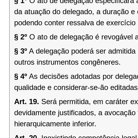
§ 1º
O ato de delegação especificará a
da atuação do delegado, a duração e o
podendo conter ressalva de exercício 
§ 2º
O ato de delegação é revogável a
§ 3º
A delegação poderá ser admitida 
outros instrumentos congêneres.
§ 4º
As decisões adotadas por delega
qualidade e considerar-se-ão editadas
Art. 19.
Será permitida, em caráter ex
devidamente justificados, a avocação
hierarquicamente inferior.
Art. 20.
Inexistindo competência legal