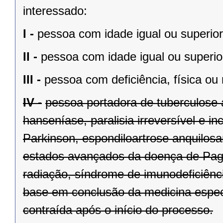
interessado:
I -
pessoa com idade igual ou superior
II -
pessoa com idade igual ou superio
III -
pessoa com deficiência, física ou
IV -
pessoa portadora de tuberculose a
hanseníase, paralisia irreversível e i
Parkinson, espondiloartrose anquilosa
estados avançados da doença de Page
radiação, síndrome de imunodeficiênc
base em conclusão da medicina espec
contraída após o início do processo.