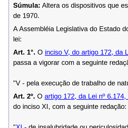
Súmula:
Altera os dispositivos que e
de 1970.
A Assembléia Legislativa do Estado d
lei:
Art. 1°.
O
inciso V, do artigo 172, da
passa a vigorar com a seguinte redaç
"V - pela execução de trabalho de nat
Art. 2º.
O
artigo 172, da Lei nº 6.17
do inciso XI, com a seguinte redação:
"
XI -
de insalubridade ou periculosidad