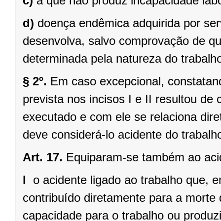
c)
a que não produz incapacidade labo
d)
doença endêmica adquirida por ser
desenvolva, salvo comprovação de que
determinada pela natureza do trabalh
§ 2º.
Em caso excepcional, constatand
prevista nos incisos I e II resultou d
executado e com ele se relaciona diret
deve considerá-lo acidente do trabalh
Art. 17.
Equiparam-se também ao acide
I 
o acidente ligado ao trabalho que, 
contribuído diretamente para a morte 
capacidade para o trabalho ou produz