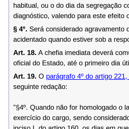
habitual, ou o do dia da segregação c
diagnóstico, valendo para este efeito 
§ 4º.
Será considerado agravamento de
acidentado quando estiver sob a respo
Art. 18.
A chefia imediata deverá comu
oficial do Estado, até o primeiro dia út
Art. 19.
O
parágrafo 4º do artigo 221,
seguinte redação:
"§4º. Quando não for homologado o la
exercício do cargo, sendo considerad
inciso I, do artigo 160, os dias em q