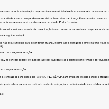
ivamente durante a tramitação do procedimento administrativo de aposentadoria, cessando em def
 autoridade externa, suspendem-se os efeitos financeiros da Licença Remuneratória, devendo o
ns de Aposentadoria será regulamentado por ato do Poder Executivo.
 do servidor será comprovada via comunicação formal presencial ou mediante comprovante de rec
com a seguinte redação:
go não seja suficiente para evitar déficit atuarial, mesmo após alcançado o limite máximo fixad
NR)
gorar com a seguinte redação:
encial, ao servidor público civil aposentado por invalidez e ao policial militar reformado por inva
com a seguinte redação:
a a verificações periódicas pela PARANAPREVIDÊNCIA para avaliação médica pericial e aferição 
o por invalidez poderá ser realizado mediante delegação a profissionais da área médica de ou
ção: