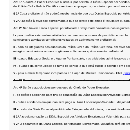
Art. 1º
Autoriza o Poder Executivo a instituir, por decreto, a Diária Especial por Ativid
da Polícia Civil e Polícia Científica que forem empregados, no mínimo, por seis horas c
§ 1º
Cada profissional não poderá receber mais do que dez Diárias Especiais por Ativi
§ 2º
A adesão à atividade extrajornada a que se refere este artigo é facultativa e, para
Art. 2º
Não haverá Diária Especial por Atividade Extrajornada Voluntária nos seguintes
I -
para o militar estadual em atividades decorrentes de ordens de prontidão e marcha,
seminários e atividades congêneres voltados ao aprimoramento profissional;
II -
para os integrantes dos quadros da Polícia Civil e da Polícia Científica, em ativid
estágios, seminários e outras congêneres voltadas ao aprimoramento profissional;
III -
para o Educador Social e o Agente Penitenciário, nas atividades administrativas 
IV -
quando da continuidade do turno de serviço a que está sujeito o servidor, em deco
V -
para o militar temporário incorporado ao Corpo de Militares Temporários - CMT.
(Incl
Art. 3º
Deverá ser observado o intervalo mínimo de descanso de onze horas antes e de
Art. 4º
Serão estabelecidos por decretos do Chefe do Poder Executivo:
I -
os critérios adicionais para fins de concessão da Diária Especial por Atividade Extra
II -
outras atividades em que não será paga a Diária Especial por Atividade Extrajornad
III -
o valor da Diária Especial por Atividade Extrajornada Voluntária, que será fixado 
§ 1º
A regulamentação da Diária Especial por Atividade Extrajornada Voluntária para ca
§ 2º
O pagamento da Diária Especial por Atividade Extrajornada Voluntária será efet