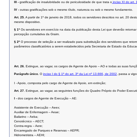
III -
gratificação de insalubridade ou de periculosidade de que trata o
inciso XI do art.
IV -
outras gratificações sob o mesmo título, natureza ou sob o mesmo fundamento.
Art. 25.
A partir de 1º de janeiro de 2018, todos os servidores descritos no art. 20 d
mesmo dispositivo.
§ 1º
Os servidores em exercício na data da publicação desta Lei que deverão retorn
percepção cumulativa da Graim.
§ 2º
O processo de seleção a ser realizado para substituição dos servidores que retor
parâmetros classificatórios a serem estabelecidos pela Secretaria de Estado da Educa
Art. 26.
Extingue, ao vagar, os cargos de Agente de Apoio – AO e todas as suas funç
Parágrafo único.
O
inciso I do § 1º do art. 3º da Lei nº 13.666, de 2002
, passa a vig
I - Apoio, composta pelo cargo de Agente de Apoio, em extinção;
Art. 27.
Extingue, ao vagar, as seguintes funções do Quadro Próprio do Poder Executi
I -
dos cargos de Agente de Execução – AE:
Assistente de Execução – Aeex;
Auxiliar de Enfermagem – Aeae;
Bailarino – Aeba;
Cenotécnico – AECT;
Contra-regra – Aere;
Encarregado de Parques e Reservas – AEPR;
Hidrometristra – AEHI;