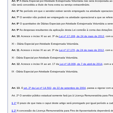
Art. 5º
A Diária Especial por Atividade Extrajornada Voluntária não será incorporada 
não será concedida a título de hora extra ou serviço extraordinário.
Art. 6º
No período em que o servidor estiver sendo empregado na atividade operacional
Art. 7º
O servidor não poderá ser empregado na atividade operacional a que se refere
Art. 8º
O quantitativo de Diárias Especiais por Atividade Extrajornada Voluntária a ser
Art. 9º
As despesas resultantes da aplicação desta Lei correrão à conta das dotações
Art. 10.
Acresce o inciso XI ao art. 3º da
Lei nº 17.169, de 24 de maio de 2012
, com a
XI – Diária Especial por Atividade Extrajornada Voluntária.
Art. 11.
Acresce o inciso XI ao art. 3º da
Lei nº 17.170, de 24 de maio de 2012
, com a
XI - Diária Especial por Atividade Extrajornada Voluntária.
Art. 12.
Acresce o inciso IX ao art. 17 da
Lei nº 18.008, de 7 de abril de 2014
, com a 
IX - Diária Especial por Atividade Extrajornada Voluntária.
Art. 13.
O
art. 2º da Lei nº 14.502, de 22 de setembro de 2004
, passa a vigorar com 
Art. 2º O servidor público estadual somente fará jus à Licença Remuneratória para F
§ 1º
O prazo de que trata o caput deste artigo será prorrogado por igual período a c
§ 2º
A concessão da Licença Remuneratória para Fins de Aposentadoria dependerá de 