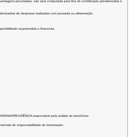
vantagens pecuniárias, não será computada para fins de contribuição previdenciária e
 indenizatória de despesas realizadas com pousada ou alimentação.
ponibilidade orçamentária e financeira.
 da PARANAPREVIDÊNCIA responsável pela análise de benefícios.
umentais de responsabilidade do interessado.