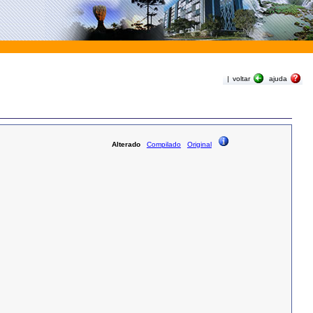
|
voltar
ajuda
Alterado
Compilado
Original