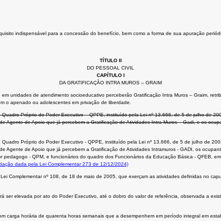
requisito indispensável para a concessão do benefício, bem como a forma de sua apuração periód
TÍTULO II
DO PESSOAL CIVIL
CAPÍTULO I
DA GRATIFICAÇÃO INTRA MUROS – GRAIM
 unidades de atendimento socioeducativo perceberão Gratificação Intra Muros – Graim, retribuiç
o com o apenado ou adolescentes em privação de liberdade.
o Quadro Próprio do Poder Executivo – QPPE, instituído pela Lei nº 13.666, de 5 de julho de 20
 Agente de Apoio que já percebem a Gratificação de Atividades Intra Muros – Gadi, e os ocu
o Quadro Próprio do Poder Executivo - QPPE, instituído pela Lei nº 13.666, de 5 de julho de 20
 Agente de Apoio que já percebem a Gratificação de Atividades Intramuros - GADI, os ocupan
essor pedagogo - QPM, e funcionários do quadro dos Funcionários da Educação Básica - QFEB, e
ação dada pela Lei Complementar 273 de 12/12/2024)
ei Complementar nº 108, de 18 de maio de 2005, que exerçam as atividades definidas no caput 
rá ser elevada por ato do Poder Executivo, até o dobro do valor de referência, observada a exis
s com carga horária de quarenta horas semanais que a desempenhem em período integral em est