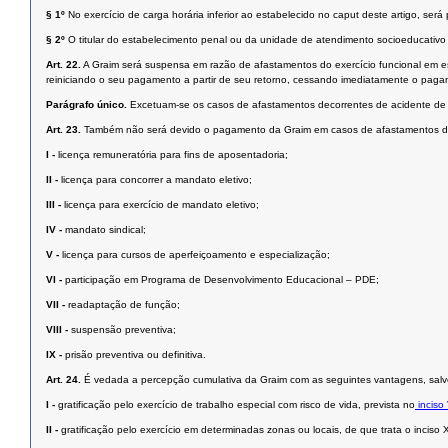
§ 1º
No exercício de carga horária inferior ao estabelecido no caput deste artigo, será
§ 2º
O titular do estabelecimento penal ou da unidade de atendimento socioeducativo 
Art. 22.
A Graim será suspensa em razão de afastamentos do exercício funcional em 
reiniciando o seu pagamento a partir de seu retorno, cessando imediatamente o paga
Parágrafo único.
Excetuam-se os casos de afastamentos decorrentes de acidente de 
Art. 23.
Também não será devido o pagamento da Graim em casos de afastamentos d
I -
licença remuneratória para fins de aposentadoria;
II -
licença para concorrer a mandato eletivo;
III -
licença para exercício de mandato eletivo;
IV -
mandato sindical;
V -
licença para cursos de aperfeiçoamento e especialização;
VI -
participação em Programa de Desenvolvimento Educacional – PDE;
VII -
readaptação de função;
VIII -
suspensão preventiva;
IX -
prisão preventiva ou definitiva.
Art. 24.
É vedada a percepção cumulativa da Graim com as seguintes vantagens, salvo
I -
gratificação pelo exercício de trabalho especial com risco de vida, prevista no
inciso
II -
gratificação pelo exercício em determinadas zonas ou locais, de que trata o inciso