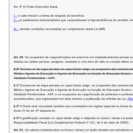
Art. 5º O Poder Executivo fixará:
I –
o valor inicial e a forma de reajuste do benefício;
II –
os parâmetros remuneratórios que caracterizaram a hipossuficiência do servidor, 
III –
demais condições necessárias ao cumprimento desta Lei.(NR)
Art. 20.
Os ocupantes de cargos/funções em exercício em estabelecimentos penais ou em
relativa ao caráter penoso, perigoso, insalubre e com risco de vida no contato diret
§ 1º
Excetua-se da regra prevista no caput deste artigo, os ocupantes das carreiras d
Médico, Agente de Execução e Agente de Execução na função de Educador Social e de
Atividade Penitenciária – AAP.
§ 1º
Excetua-se da regra prevista no caput deste artigo, os ocupantes das carreiras d
Médico, Agente de Execução e Agente de Execução na função de Educador Social e de
Atividade Penitenciária - AAP, e os ocupantes do cargo/função de professor e prof
socioeducativo, que ingressaram em data anterior a publicação da referida da Lei.
(Red
§ 2º
A Graim será concedida também aos contratados em regime especial na forma da L
inciso IV do art. 8º daquela lei.
§ 3º
A gratificação versada no caput deste artigo e disposta no anexo I desta Lei pode
Responsabilidade Fiscal (Lei Complementar Federal nº 101, de 4 de maio de 2000).
Art. 21.
Os valores estabelecidos no Anexo I desta Lei serão devidos aos servidore