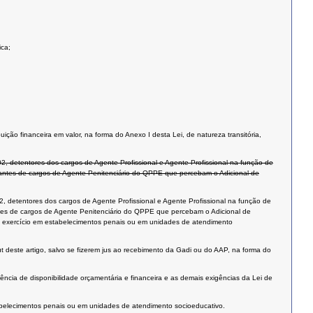
ica;
ão financeira em valor, na forma do Anexo I desta Lei, de natureza transitória,
02, detentores dos cargos de Agente Profissional e Agente Profissional na função de
pantes de cargos de Agente Penitenciário do QPPE que percebam o Adicional de
02, detentores dos cargos de Agente Profissional e Agente Profissional na função de
tes de cargos de Agente Penitenciário do QPPE que percebam o Adicional de
m exercício em estabelecimentos penais ou em unidades de atendimento
deste artigo, salvo se fizerem jus ao recebimento da Gadi ou do AAP, na forma do
tência de disponibilidade orçamentária e financeira e as demais exigências da Lei de
abelecimentos penais ou em unidades de atendimento socioeducativo.