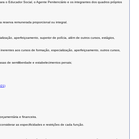
 e para o Educador Social, o Agente Penitenciário e os integrantes dos quadros próprios
a a reserva remunerada proporcional ou integral.
lização, aperfeiçoamento, superior de polícia, além de outros cursos, estágios,
as inerentes aos cursos de formação, especialização, aperfeiçoamento, outros cursos,
casas de semiliberdade e estabelecimentos penais;
021)
orçamentária e financeira.
 considerar as especificidades e restrições de cada função.