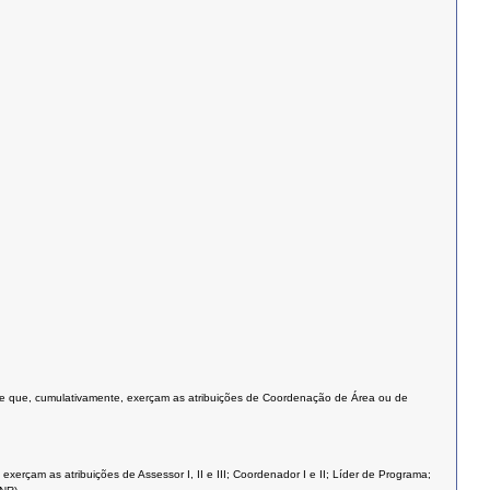
 e que, cumulativamente, exerçam as atribuições de Coordenação de Área ou de
rçam as atribuições de Assessor I, II e III; Coordenador I e II; Líder de Programa;