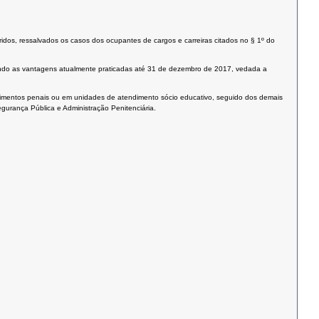
eridos, ressalvados os casos dos ocupantes de cargos e carreiras citados no § 1º do
bendo as vantagens atualmente praticadas até 31 de dezembro de 2017, vedada a
elecimentos penais ou em unidades de atendimento sócio educativo, seguido dos demais
gurança Pública e Administração Penitenciária.