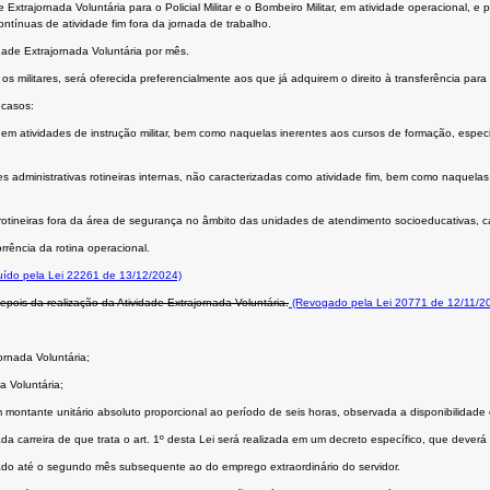
ade Extrajornada Voluntária para o Policial Militar e o Bombeiro Militar, em atividade operacional,
ontínuas de atividade fim fora da jornada de trabalho.
dade Extrajornada Voluntária por mês.
 os militares, será oferecida preferencialmente aos que já adquirem o direito à transferência par
 casos:
 em atividades de instrução militar, bem como naquelas inerentes aos cursos de formação, especia
ades administrativas rotineiras internas, não caracterizadas como atividade fim, bem como naquel
e rotineiras fora da área de segurança no âmbito das unidades de atendimento socioeducativas, 
rrência da rotina operacional.
uído pela Lei 22261 de 13/12/2024)
pois da realização da Atividade Extrajornada Voluntária.
(Revogado pela Lei 20771 de 12/11/2
jornada Voluntária;
a Voluntária;
em montante unitário absoluto proporcional ao período de seis horas, observada a disponibilidade 
da carreira de que trata o art. 1º desta Lei será realizada em um decreto específico, que deverá
ivado até o segundo mês subsequente ao do emprego extraordinário do servidor.