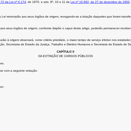
 172 da Lei nº 6.174
, de 1970, e arts. 8º, 10 e 11 da
Lei nº 10.692, de 27 de dezembro de 1993
;
esta Lei retornarão aos seus órgãos de origem, revogando-se a lotação daqueles que foram transf
ar aos seus órgãos de origem, conforme dispõe o caput deste artigo, poderão permanecer rece
narão à origem observará, como critério prioritário, o maior tempo de serviço efetivo nos estab
ção, Secretaria de Estado da Justiça, Trabalho e Direitos Humanos e Secretaria de Estado de Se
CAPÍTULO II
DA EXTINÇÃO DE CARGOS PÚBLICOS
ões.
orar com a seguinte redação:
vo: