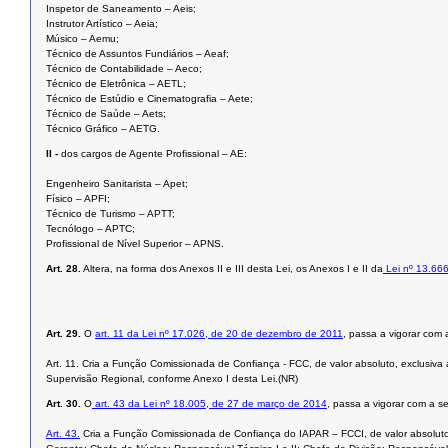
Inspetor de Saneamento – Aeis;
Instrutor Artístico – Aeia;
Músico – Aemu;
Técnico de Assuntos Fundiários – Aeaf;
Técnico de Contabilidade – Aeco;
Técnico de Eletrônica – AETL;
Técnico de Estúdio e Cinematografia – Aete;
Técnico de Saúde – Aets;
Técnico Gráfico – AETG.
II -
dos cargos de Agente Profissional – AE:
Engenheiro Sanitarista – Apet;
Físico – APFI;
Técnico de Turismo – APTT;
Tecnólogo – APTC;
Profissional de Nível Superior – APNS.
Art. 28.
Altera, na forma dos Anexos II e III desta Lei, os Anexos I e II da
Lei nº 13.66
Art. 29.
O
art. 11 da Lei nº 17.026, de 20 de dezembro de 2011
, passa a vigorar com 
Art. 11. Cria a Função Comissionada de Confiança - FCC, de valor absoluto, exclus
Supervisão Regional, conforme Anexo I desta Lei.(NR)
Art. 30.
O
art. 43 da Lei nº 18.005, de 27 de março de 2014
, passa a vigorar com a s
Art. 43.
Cria a Função Comissionada de Confiança do IAPAR – FCCI, de valor absoluto, 