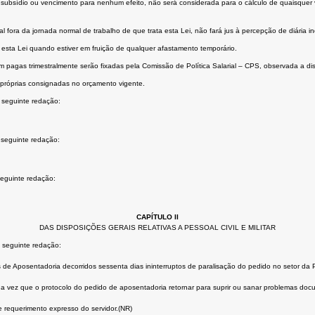
ao subsídio ou vencimento para nenhum efeito, não será considerada para o cálculo de quaisquer 
 fora da jornada normal de trabalho de que trata esta Lei, não fará jus à percepção de diária
 esta Lei quando estiver em fruição de qualquer afastamento temporário.
em pagas trimestralmente serão fixadas pela Comissão de Política Salarial – CPS, observada a dis
 próprias consignadas no orçamento vigente.
 seguinte redação:
 seguinte redação:
seguinte redação:
CAPÍTULO II
DAS DISPOSIÇÕES GERAIS RELATIVAS A PESSOAL CIVIL E MILITAR
a seguinte redação:
ins de Aposentadoria decorridos sessenta dias ininterruptos de paralisação do pedido no setor
ada vez que o protocolo do pedido de aposentadoria retornar para suprir ou sanar problemas doc
requerimento expresso do servidor.(NR)