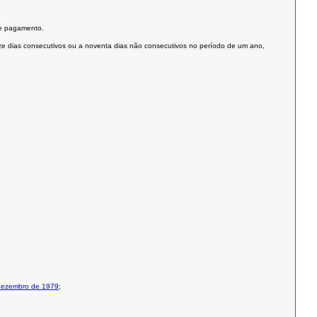
 de pagamento.
e dias consecutivos ou a noventa dias não consecutivos no período de um ano,
e dezembro de 1979
;