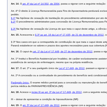
Art. 14.
O
art. 4º da Lei nº 14.502, de 2004
, passa a vigorar com a seguinte redação:
Art. 4º O direito à Licença Remuneratória para Fins de Aposentadoria perdurará exclus
pedido.
§ 1º
Na hipótese de cessação de tramitação do procedimento administrativo por ato de
§ 2º
O procedimento administrativo para concessão de Licença Remuneratória para Fi
§ 3º
Na hipótese de cessação da Licença de que trata o caput deste artigo, a ciência
Art. 15.
Acrescenta o
§ 3º ao art. 16 da Lei nº 17.435, de 21 de dezembro de 2012
, 
§ 3º Nos casos em que a contrapartida de contribuição de que trata o caput deste arti
Paraná estabelecer os valores e prazos dos aportes necessários para sua cobertura.(
Art. 16.
O caput do
art. 1º da Lei nº 17.449, de 27 de dezembro de 2012
, passa a vi
Art. 1º Institui o Benefício Assistencial por Invalidez, de caráter exclusivamente assist
assistência de serviços de enfermagem, mesmo que na própria residência.
Art. 17.
O art. 2º e seu parágrafo único da
Lei nº 17.449, de 2012
, passam a vigorar 
Art. 2º A concessão ou a continuidade do percebimento do benefício será condicionad
Parágrafo único.
O exame médico pericial para a concessão ou manutenção do benefíci
perícia médica da PARANAPREVIDÊNCIA.(NR)
Art. 18.
Acresce o
inciso III ao art. 3º da Lei nº 17.449, de 2012
, com a seguinte reda
III – deixar de apresentar a condição de hipossuficiente.(NR)
Art. 19.
O
art. 5º da Lei nº 17.449, de 2012
, passa a vigorar com a seguinte redação: