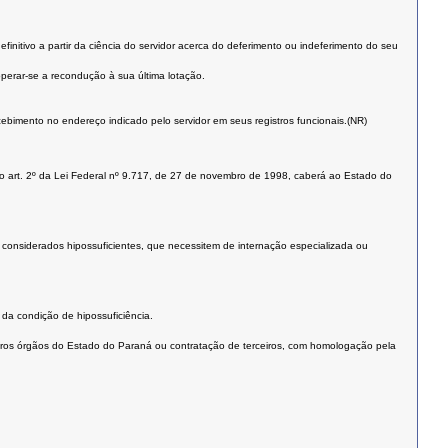
initivo a partir da ciência do servidor acerca do deferimento ou indeferimento do seu
perar-se a recondução à sua última lotação.
ebimento no endereço indicado pelo servidor em seus registros funcionais.(NR)
o no art. 2º da Lei Federal nº 9.717, de 27 de novembro de 1998, caberá ao Estado do
lidez considerados hipossuficientes, que necessitem de internação especializada ou
da condição de hipossuficiência.
tros órgãos do Estado do Paraná ou contratação de terceiros, com homologação pela