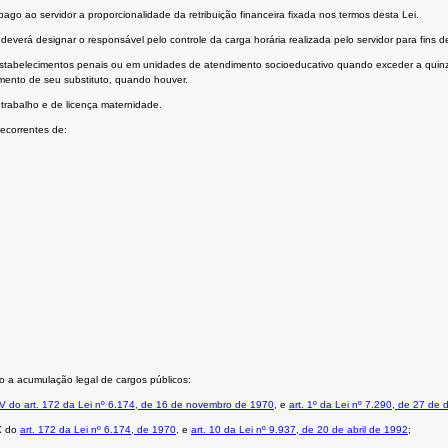
 pago ao servidor a proporcionalidade da retribuição financeira fixada nos termos desta Lei.
deverá designar o responsável pelo controle da carga horária realizada pelo servidor para fins
estabelecimentos penais ou em unidades de atendimento socioeducativo quando exceder a quinz
mento de seu substituto, quando houver.
trabalho e de licença maternidade.
ecorrentes de:
 a acumulação legal de cargos públicos:
 V do art. 172 da Lei nº 6.174, de 16 de novembro de 1970
, e
art. 1º da Lei nº 7.290, de 27 d
 X do
art. 172 da Lei nº 6.174, de 1970
, e
art. 10 da Lei nº 9.937, de 20 de abril de 1992
;