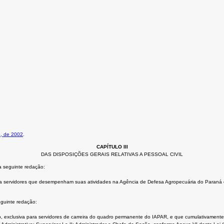
6, de 2002
.
CAPÍTULO III
DAS DISPOSIÇÕES GERAIS RELATIVAS A PESSOAL CIVIL
a seguinte redação:
iva a servidores que desempenham suas atividades na Agência de Defesa Agropecuária do Paraná
eguinte redação:
exclusiva para servidores de carreira do quadro permanente do IAPAR, e que cumulativamente exe