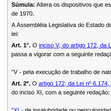
Súmula:
Altera os dispositivos que e
de 1970.
A Assembléia Legislativa do Estado d
lei:
Art. 1°.
O
inciso V, do artigo 172, da
passa a vigorar com a seguinte redaç
"V - pela execução de trabalho de nat
Art. 2º.
O
artigo 172, da Lei nº 6.17
do inciso XI, com a seguinte redação:
"
XI -
de insalubridade ou periculosidad