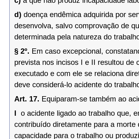
c)
a que não produz incapacidade labo
d)
doença endêmica adquirida por ser
desenvolva, salvo comprovação de que
determinada pela natureza do trabalh
§ 2º.
Em caso excepcional, constatand
prevista nos incisos I e II resultou d
executado e com ele se relaciona diret
deve considerá-lo acidente do trabalh
Art. 17.
Equiparam-se também ao acide
I 
o acidente ligado ao trabalho que, 
contribuído diretamente para a morte 
capacidade para o trabalho ou produz