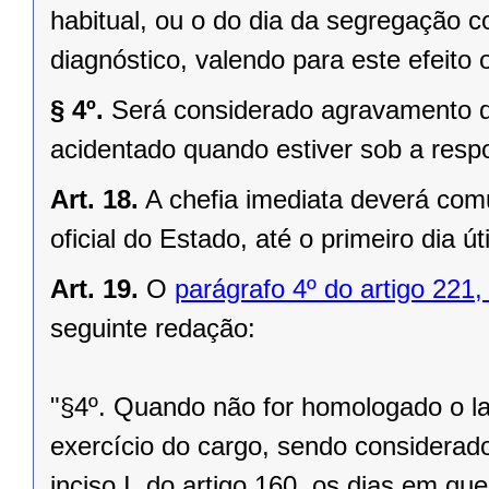
habitual, ou o do dia da segregação c
diagnóstico, valendo para este efeito 
§ 4º.
Será considerado agravamento de
acidentado quando estiver sob a respo
Art. 18.
A chefia imediata deverá comu
oficial do Estado, até o primeiro dia út
Art. 19.
O
parágrafo 4º do artigo 221,
seguinte redação:
"§4º. Quando não for homologado o la
exercício do cargo, sendo considerad
inciso I, do artigo 160, os dias em q