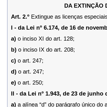
DA EXTINÇÃO 
Art. 2.º
Extingue as licenças especiais
I -
da Lei nº 6.174, de 16 de novem
a)
o inciso XI do art. 128;
b)
o inciso IX do art. 208;
c)
o art. 247;
d)
o art. 247;
e)
o art. 250;
II -
da Lei nº 1.943, de 23 de junho 
a)
a alínea “d” do parágrafo único do a