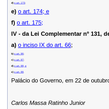
d)
o art. 173
;
e)
o art. 174; e
f)
o art. 175;
IV -
da Lei Complementar nº 131, d
a)
o inciso IX do art. 66
;
b)
o art. 96
;
c)
o art. 97
;
d)
o art. 98; e
e)
o art. 99
.
Palácio do Governo, em 22 de outubr
Carlos Massa Ratinho Junior