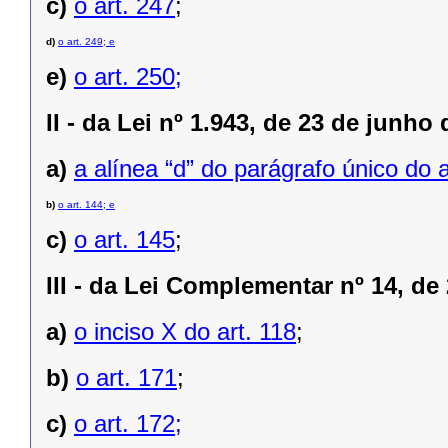
c)
o art. 247
;
d)
o
art
. 249
; e
e)
o art. 250;
II -
da Lei nº 1.943, de 23 de junho 
a)
a alínea “d” do parágrafo único do a
b)
o art. 144; e
c)
o art. 145
;
III -
da Lei Complementar nº 14, de 
a)
o inciso X do art. 118
;
b)
o art. 171
;
c)
o art. 172;