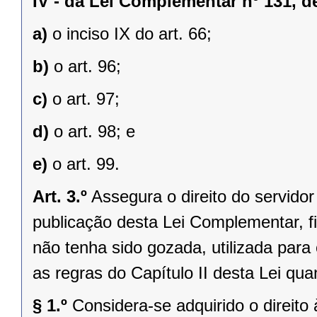
IV -
da Lei Complementar nº 131, d
a)
o inciso IX do art. 66;
b)
o art. 96;
c)
o art. 97;
d)
o art. 98; e
e)
o art. 99.
Art. 3.º
Assegura o direito do servidor 
publicação desta Lei Complementar, fiz
não tenha sido gozada, utilizada para 
as regras do Capítulo II desta Lei quan
§ 1.º
Considera-se adquirido o direito 