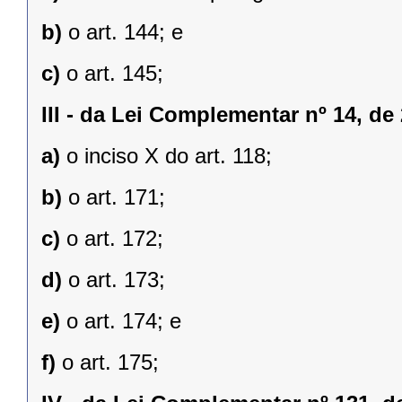
b)
o art. 144; e
c)
o art. 145;
III -
da Lei Complementar nº 14, de 
a)
o inciso X do art. 118;
b)
o art. 171;
c)
o art. 172;
d)
o art. 173;
e)
o art. 174; e
f)
o art. 175;