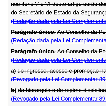
nos itens V e VI deste artigo serão d
do Secretário de Estado da Segurança
(Redação dada pela Lei Complementa
Parágrafo único.
Ao Conselho da Pol
(Redação dada pela Lei Complementa
Parágrafo único.
Ao Conselho da Pol
(Redação dada pela Lei Complementa
a)
do ingresso, acesso e promoção nas
(Revogado pela Lei Complementar 89
b)
da hierarquia e do regime disciplina
(Revogado pela Lei Complementar 89