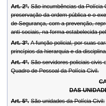
Art. 2º.
São incumbências da Polícia Ci
preservação da ordem pública e o exerc
de Segurança, com a prevenção, repr
anti-sociais, na forma estabelecida pe
Art. 3º.
A função policial, por suas ca
princípios da hierarquia e da disciplina
Art. 4º.
São servidores policiais civis 
Quadro de Pessoal da Polícia Civil.
CA
DAS UNIDADE
Art. 5º.
São unidades da Polícia Civil: