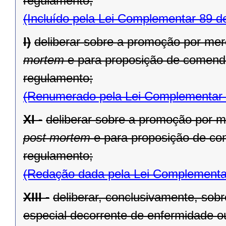
regulamento;
(Incluído pela Lei Complementar 89 d
l)
deliberar sobre a promoção por mere
mortem
e para proposição de comenda
regulamento;
(Renumerado pela Lei Complementar 
XI -
deliberar sobre a promoção por me
post mortem
e para proposição de co
regulamento;
(Redação dada pela Lei Complementa
XIII -
deliberar, conclusivamente, sob
especial decorrente de enfermidade ou