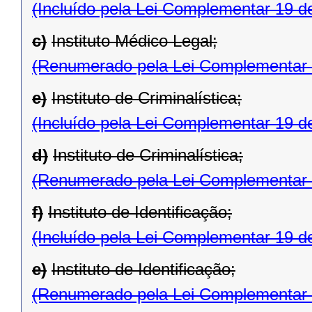
(Incluído pela Lei Complementar 19 d
c)
Instituto Médico Legal;
(Renumerado pela Lei Complementar 
e)
Instituto de Criminalística;
(Incluído pela Lei Complementar 19 d
d)
Instituto de Criminalística;
(Renumerado pela Lei Complementar 
f)
Instituto de Identificação;
(Incluído pela Lei Complementar 19 d
e)
Instituto de Identificação;
(Renumerado pela Lei Complementar 