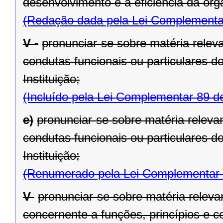
desenvolvimento e à eficiência da organ
(Redação dada pela Lei Complementa
V -
pronunciar-se sobre matéria releva
condutas funcionais ou particulares do 
Instituição;
(Incluído pela Lei Complementar 89 d
e)
pronunciar-se sobre matéria relevan
condutas funcionais ou particulares do 
Instituição;
(Renumerado pela Lei Complementar 
V 
pronunciar-se sobre matéria releva
concernente a funções, princípios e c