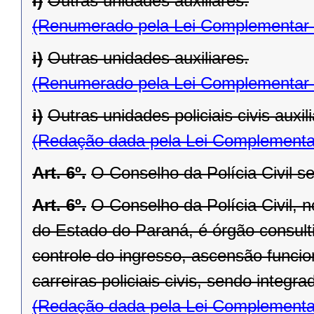
l)
Outras unidades auxiliares.
(Renumerado pela Lei Complementar 
i)
Outras unidades auxiliares.
(Renumerado pela Lei Complementar 
i)
Outras unidades policiais civis auxili
(Redação dada pela Lei Complementa
Art. 6º.
O Conselho da Polícia Civil se
Art. 6º.
O Conselho da Polícia Civil, n
do Estado do Paraná, é órgão consultiv
controle do ingresso, ascensão funcion
carreiras policiais civis, sendo integ
(Redação dada pela Lei Complementa