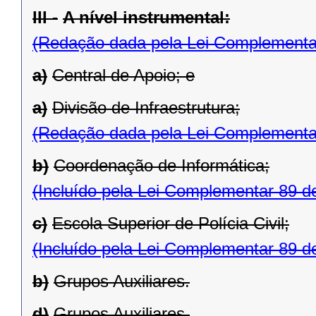
III -
A nível instrumental:
(Redação dada pela Lei Complementa
a)
Central de Apoio; e
a)
Divisão de Infraestrutura;
(Redação dada pela Lei Complementa
b)
Coordenação de Informática;
(Incluído pela Lei Complementar 89 d
c)
Escola Superior de Polícia Civil;
(Incluído pela Lei Complementar 89 d
b)
Grupos Auxiliares.
d)
Grupos Auxiliares.