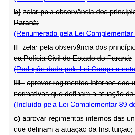
b)
zelar pela observância dos princípi
Paraná;
(Renumerado pela Lei Complementar 
II 
zelar pela observância dos princípi
da Polícia Civil do Estado do Paraná;
(Redação dada pela Lei Complementa
III -
aprovar regimentos internos das un
normativos que definam a atuação da I
(Incluído pela Lei Complementar 89 d
c)
aprovar regimentos internos das uni
que definam a atuação da Instituição;