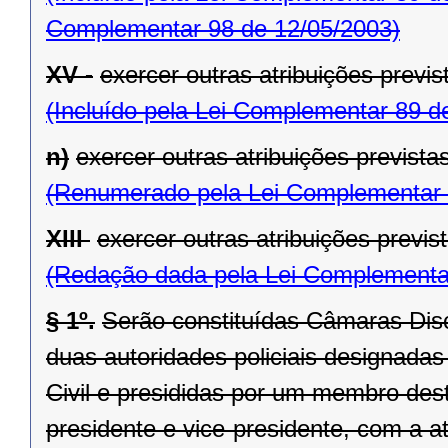
Complementar 98 de 12/05/2003)
XV -
exercer outras atribuições previs
(Incluído pela Lei Complementar 89 d
n)
exercer outras atribuições previstas
(Renumerado pela Lei Complementar 
XIII 
exercer outras atribuições previst
(Redação dada pela Lei Complementa
§ 1º.
Serão constituídas Câmaras Disc
duas autoridades policiais designadas
Civil e presididas por um membro des
presidente e vice-presidente, com a at