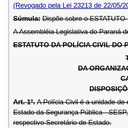
(Revogado pela Lei 23213 de 22/05/2
Súmula:
Dispõe sobre o ESTATUTO
A Assembléia Legislativa do Paraná de
ESTATUTO DA POLÍCIA CIVIL DO
DA ORGANIZAÇ
C
DISPOSIÇÕ
Art. 1º.
A Polícia Civil é a unidade d
Estado da Segurança Pública - SESP,
respectivo Secretário de Estado.