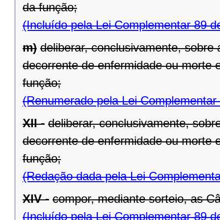
da função;
(Incluído pela Lei Complementar 89 d
m)
deliberar, conclusivamente, sobre
decorrente de enfermidade ou morte e
função;
(Renumerado pela Lei Complementar 
XII -
deliberar, conclusivamente, sob
decorrente de enfermidade ou morte e
função;
(Redação dada pela Lei Complementa
XIV -
compor, mediante sorteio, as Câ
(Incluído pela Lei Complementar 89 d