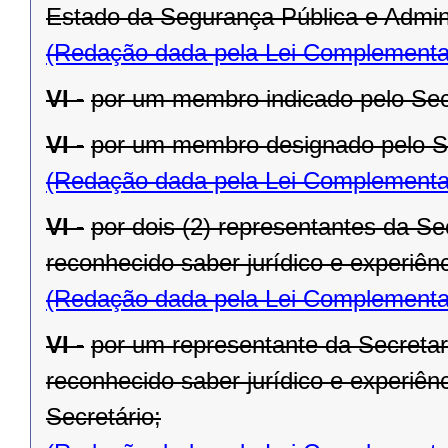
Estado da Segurança Pública e Admini
(Redação dada pela Lei Complementa
VI -
por um membro indicado pelo Sec
VI -
por um membro designado pelo Se
(Redação dada pela Lei Complementa
VI -
por dois (2) representantes da S
reconhecido saber jurídico e experiênc
(Redação dada pela Lei Complementa
VI -
por um representante da Secretar
reconhecido saber jurídico e experiênc
Secretário;