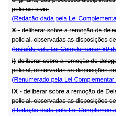
policiais civis;
(Redação dada pela Lei Complementa
X -
deliberar sobre a remoção de deleg
policial, observadas as disposições des
(Incluído pela Lei Complementar 89 d
i)
deliberar sobre a remoção de delega
policial, observadas as disposições des
(Renumerado pela Lei Complementar 
IX -
deliberar sobre a remoção de Dele
policial, observadas as disposições de
(Redação dada pela Lei Complementa