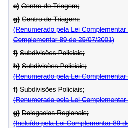
e)
Centro de Triagem;
g)
Centro de Triagem;
(Renumerado pela Lei Complementar 
Complementar 89 de 25/07/2001)
f)
Subdivisões Policiais;
h)
Subdivisões Policiais;
(Renumerado pela Lei Complementar 
f)
Subdivisões Policiais;
(Renumerado pela Lei Complementar 
g)
Delegacias Regionais;
(Incluído pela Lei Complementar 89 d