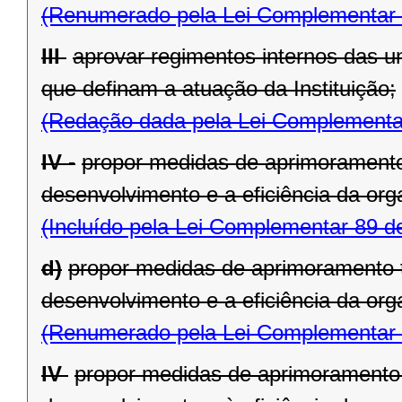
(Renumerado pela Lei Complementar 
III 
aprovar regimentos internos das un
que definam a atuação da Instituição;
(Redação dada pela Lei Complementa
IV -
propor medidas de aprimoramento 
desenvolvimento e a eficiência da organ
(Incluído pela Lei Complementar 89 d
d)
propor medidas de aprimoramento té
desenvolvimento e a eficiência da organ
(Renumerado pela Lei Complementar 
IV 
propor medidas de aprimoramento t