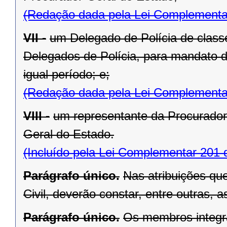
(Redação dada pela Lei Complementa
VII -
um Delegado de Polícia de classe
Delegados de Polícia, para mandato d
igual período; e;
(Redação dada pela Lei Complementa
VIII -
um representante da Procuradori
Geral do Estado.
(Incluído pela Lei Complementar 201 
Parágrafo único.
Nas atribuições qu
Civil, deverão constar, entre outras, a
Parágrafo único.
Os membros integra