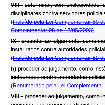
VIII -
determinar, com exclusividade, 
disciplinares contra servidores policiais
(Incluído pela Lei Complementar 89 d
Complementar 98 de 12/05/2003)
IX -
proceder ao julgamento, como inst
instaurados contra autoridades policiai
(Incluído pela Lei Complementar 89 d
h)
proceder ao julgamento, como instân
instaurados contra autoridades policiai
(Renumerado pela Lei Complementar 
VIII -
proceder ao julgamento, como in
originária, dos processos disciplinare