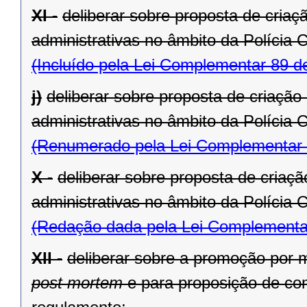
XI -
deliberar sobre proposta de criaç
administrativas no âmbito da Polícia 
(Incluído pela Lei Complementar 89 d
j)
deliberar sobre proposta de criação
administrativas no âmbito da Polícia 
(Renumerado pela Lei Complementar 
X -
deliberar sobre proposta de criaç
administrativas no âmbito da Polícia 
(Redação dada pela Lei Complementa
XII -
deliberar sobre a promoção por m
post mortem
e para proposição de com