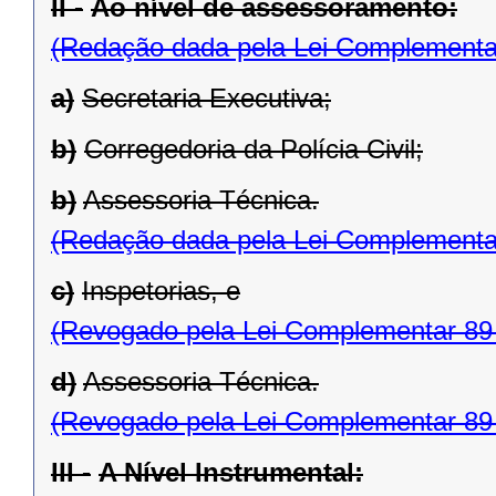
II -
Ao nível de assessoramento:
(Redação dada pela Lei Complementa
a)
Secretaria Executiva;
b)
Corregedoria da Polícia Civil;
b)
Assessoria Técnica.
(Redação dada pela Lei Complementa
c)
Inspetorias, e
(Revogado pela Lei Complementar 89
d)
Assessoria Técnica.
(Revogado pela Lei Complementar 89
III -
A Nível Instrumental: