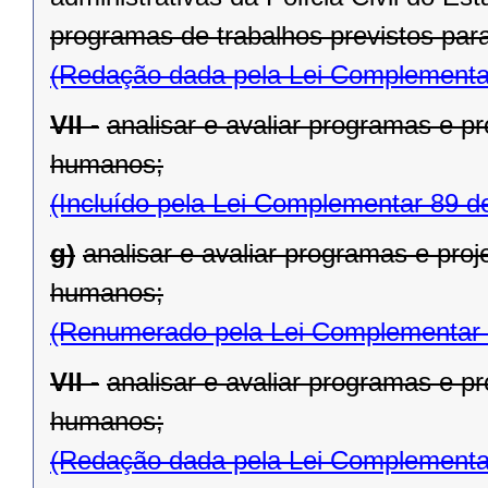
programas de trabalhos previstos para
(Redação dada pela Lei Complementa
VII -
analisar e avaliar programas e p
humanos;
(Incluído pela Lei Complementar 89 d
g)
analisar e avaliar programas e pro
humanos;
(Renumerado pela Lei Complementar 
VII -
analisar e avaliar programas e p
humanos;
(Redação dada pela Lei Complementa