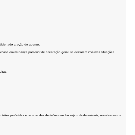
ndicionado a ação do agente;
 base em mudança posterior de orientação geral, se declarem inválidas situações
ultas.
cisões proferidas e recorrer das decisões que lhe sejam desfavoráveis, ressalvados os