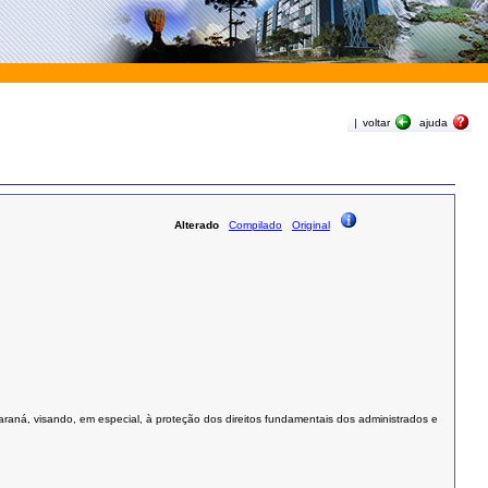
|
voltar
ajuda
Alterado
Compilado
Original
araná, visando, em especial, à proteção dos direitos fundamentais dos administrados e