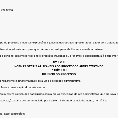
 dos fatos;
pe do processo empregar expressões injuriosas nos escritos apresentados, cabendo à autoridade 
dvertirá o administrado para que não as use, sob pena de lhe ser cassada a palavra.
 certidão com inteiro teor das expressões injuriosas ou ofensivas e disponibilizará à parte inte
TÍTULO III
NORMAS GERAIS APLICÁVEIS AOS PROCESSOS ADMINISTRATIVOS
CAPÍTULO I
DO INÍCIO DO PROCESSO
ncialmente instrumentalizado pela via de processo administrativo.
sição ou comunicação do administrado.
om a esfera jurídica dos particulares sem a prévia expedição do ato administrativo que lhe sirva
solicitação oral, deve ser formulada por escrito e indicando cumulativamente, no mínimo:
o, caso constituído;