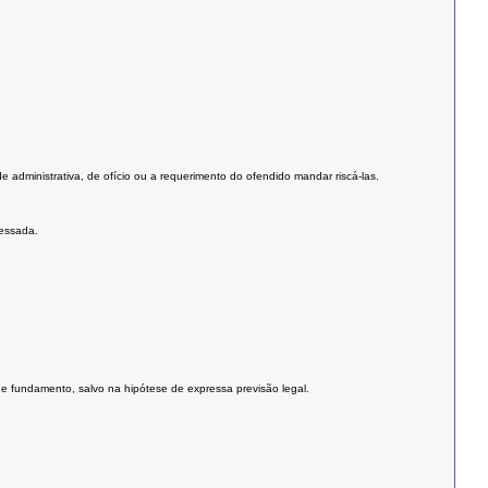
administrativa, de ofício ou a requerimento do ofendido mandar riscá-las.
ressada.
 de fundamento, salvo na hipótese de expressa previsão legal.