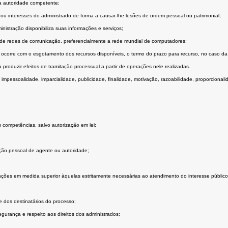
ma autoridade competente;
ou interesses do administrado de forma a causar-lhe lesões de ordem pessoal ou patrimonial;
nistração disponibiliza suas informações e serviços;
o de redes de comunicação, preferencialmente a rede mundial de computadores;
ue ocorre com o esgotamento dos recursos disponíveis, o termo do prazo para recurso, no caso da
 produzir efeitos de tramitação processual a partir de operações nele realizadas.
 impessoalidade, imparcialidade, publicidade, finalidade, motivação, razoabilidade, proporcionali
u competências, salvo autorização em lei;
ção pessoal de agente ou autoridade;
nções em medida superior àquelas estritamente necessárias ao atendimento do interesse público
e dos destinatários do processo;
gurança e respeito aos direitos dos administrados;