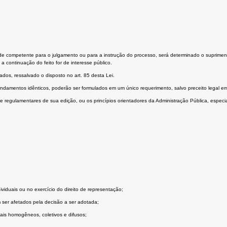
e competente para o julgamento ou para a instrução do processo, será determinado o suprimento
a continuação do feito for de interesse público.
dos, ressalvado o disposto no art. 85 desta Lei.
damentos idênticos, poderão ser formulados em um único requerimento, salvo preceito legal em 
e regulamentares de sua edição, ou os princípios orientadores da Administração Pública, espec
dividuais ou no exercício do direito de representação;
 ser afetados pela decisão a ser adotada;
uais homogêneos, coletivos e difusos;