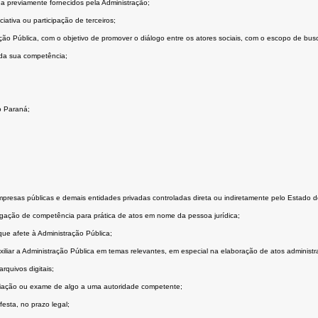
nha previamente fornecidos pela Administração;
ativa ou participação de terceiros;
ção Pública, com o objetivo de promover o diálogo entre os atores sociais, com o escopo de bu
 da sua competência;
o Paraná;
resas públicas e demais entidades privadas controladas direta ou indiretamente pelo Estado do
legação de competência para prática de atos em nome da pessoa jurídica;
ue afete à Administração Pública;
liar a Administração Pública em temas relevantes, em especial na elaboração de atos administrat
quivos digitais;
ciação ou exame de algo a uma autoridade competente;
festa, no prazo legal;