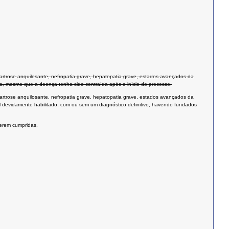
loartrose anquilosante, nefropatia grave, hepatopatia grave, estados avançados da
a, mesmo que a doença tenha sido contraída após o início do processo.
loartrose anquilosante, nefropatia grave, hepatopatia grave, estados avançados da
al devidamente habilitado, com ou sem um diagnóstico definitivo, havendo fundados
serem cumpridas.