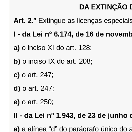
DA EXTINÇÃO 
Art. 2.º
Extingue as licenças especiais
I -
da Lei nº 6.174, de 16 de novem
a)
o inciso XI do art. 128;
b)
o inciso IX do art. 208;
c)
o art. 247;
d)
o art. 247;
e)
o art. 250;
II -
da Lei nº 1.943, de 23 de junho 
a)
a alínea “d” do parágrafo único do a