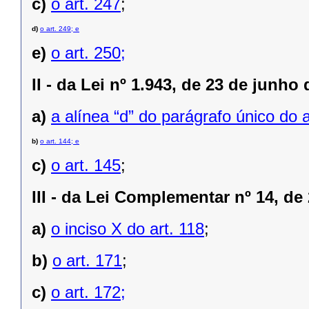
c)
o art. 247
;
d)
o
art
. 249
; e
e)
o art. 250;
II -
da Lei nº 1.943, de 23 de junho 
a)
a alínea “d” do parágrafo único do a
b)
o art. 144; e
c)
o art. 145
;
III -
da Lei Complementar nº 14, de 
a)
o inciso X do art. 118
;
b)
o art. 171
;
c)
o art. 172;