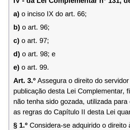
IV -
da Lei Complementar nº 131, d
a)
o inciso IX do art. 66;
b)
o art. 96;
c)
o art. 97;
d)
o art. 98; e
e)
o art. 99.
Art. 3.º
Assegura o direito do servidor 
publicação desta Lei Complementar, fiz
não tenha sido gozada, utilizada para 
as regras do Capítulo II desta Lei quan
§ 1.º
Considera-se adquirido o direito 