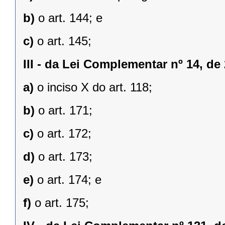
b)
o art. 144; e
c)
o art. 145;
III -
da Lei Complementar nº 14, de 
a)
o inciso X do art. 118;
b)
o art. 171;
c)
o art. 172;
d)
o art. 173;
e)
o art. 174; e
f)
o art. 175;