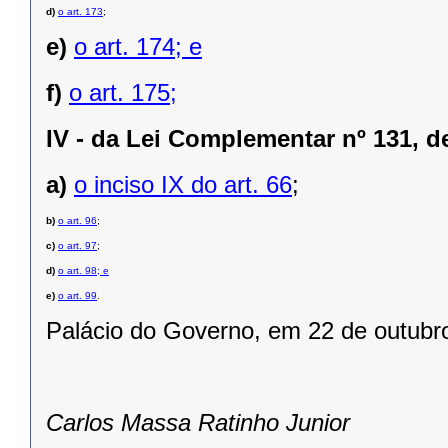
d)
o art. 173
;
e)
o art. 174; e
f)
o art. 175;
IV -
da Lei Complementar nº 131, d
a)
o inciso IX do art. 66
;
b)
o art. 96
;
c)
o art. 97
;
d)
o art. 98; e
e)
o art. 99
.
Palácio do Governo, em 22 de outubr
Carlos Massa Ratinho Junior