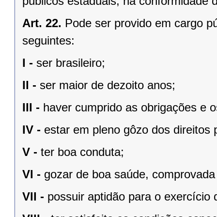
públicos estaduais, na conformidade d
Art. 22.
Pode ser provido em cargo pú
seguintes:
I -
ser brasileiro;
II -
ser maior de dezoito anos;
III -
haver cumprido as obrigações e os
IV -
estar em pleno gôzo dos direitos p
V -
ter boa conduta;
VI -
gozar de boa saúde, comprovada
VII -
possuir aptidão para o exercício 