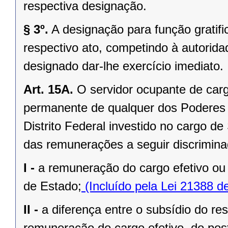
respectiva designação.
§ 3º.
A designação para função gratifi
respectivo ato, competindo à autorida
designado dar-lhe exercício imediato.
Art. 15A.
O servidor ocupante de carg
permanente de qualquer dos Poderes 
Distrito Federal investido no cargo d
das remunerações a seguir discrimina
I -
a remuneração do cargo efetivo ou 
de Estado;
(Incluído pela Lei 21388 d
II -
a diferença entre o subsídio do re
remuneração do cargo efetivo, do po