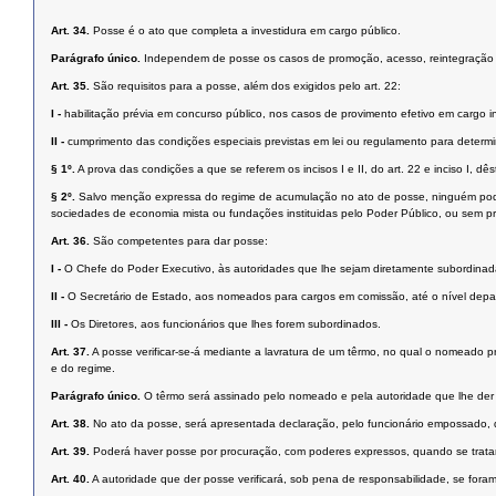
Art. 34.
Posse é o ato que completa a investidura em cargo público.
Parágrafo único.
Independem de posse os casos de promoção, acesso, reintegração e
Art. 35.
São requisitos para a posse, além dos exigidos pelo art. 22:
I -
habilitação prévia em concurso público, nos casos de provimento efetivo em cargo ini
II -
cumprimento das condições especiais previstas em lei ou regulamento para determi
§ 1º.
A prova das condições a que se referem os incisos I e II, do art. 22 e inciso I, dêst
§ 2º.
Salvo menção expressa do regime de acumulação no ato de posse, ninguém poder
sociedades de economia mista ou fundações instituidas pelo Poder Público, ou sem 
Art. 36.
São competentes para dar posse:
I -
O Chefe do Poder Executivo, às autoridades que lhe sejam diretamente subordinad
II -
O Secretário de Estado, aos nomeados para cargos em comissão, até o nível depart
III -
Os Diretores, aos funcionários que lhes forem subordinados.
Art. 37.
A posse verificar-se-á mediante a lavratura de um têrmo, no qual o nomeado 
e do regime.
Parágrafo único.
O têrmo será assinado pelo nomeado e pela autoridade que lhe der
Art. 38.
No ato da posse, será apresentada declaração, pelo funcionário empossado, 
Art. 39.
Poderá haver posse por procuração, com poderes expressos, quando se tratar
Art. 40.
A autoridade que der posse verificará, sob pena de responsabilidade, se foram 