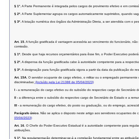
§ 1°.
A Parte Permanente é integrada pelos cargos de provimento efetivo e em comissã
§ 2º.
A Parte Suplementar agrupa os cargos automaticamente suprimidos, quando vaga
§ 3º.
A lotação numérica dos órgãos da Administração Direta, a ser atendida com o pes
Art. 15.
A função gratificada é vantagem acessória ao vencimento do funcionário, não 
comissão.
§ 1º.
Desde que haja recursos orçamentários para êsse fim, o Poder Executivo poderá c
§ 2º.
A dispensa da função gratificada cabe à autoridade competente para a respectiv
§ 3º.
A designação para função gratificada vigora a partir da data da publicação do re
Art. 15A.
O servidor ocupante de cargo efetivo, o militar ou o empregado permanente 
discriminadas:
(Incluído pela Lei 21388 de 05/04/2023)
I -
a remuneração do cargo efetivo ou do subsídio do respectivo cargo de Secretário d
II -
a diferença entre o subsídio do respectivo cargo de Secretário de Estado e a rem
III -
a remuneração do cargo efetivo, do posto ou graduação, ou do emprego, acrescida
Parágrafo único.
Não se aplica o disposto neste artigo aos servidores ocupantes de 
05/04/2023)
Art. 16.
O Chefe do Poder Executivo Estadual é a autoridade competente para regulament
atribuições.
§ 1º.
Na regulamentação determinar-se-á a correlação fundamental entre as atribuições 