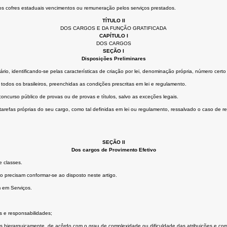
os cofres estaduais vencimentos ou remuneração pelos serviços prestados.
TÍTULO II
DOS CARGOS E DA FUNÇÃO GRATIFICADA
CAPÍTULO I
DOS CARGOS
SEÇÃO I
Disposições Preliminares
rio, identificando-se pelas características de criação por lei, denominação própria, número cer
odos os brasileiros, preenchidas as condições prescritas em lei e regulamento.
ncurso público de provas ou de provas e títulos, salvo as exceções legais.
 tarefas próprias do seu cargo, como tal definidas em lei ou regulamento, ressalvado o caso de 
SEÇÃO II
Dos cargos de Provimento Efetivo
e classes.
o precisam conformar-se ao disposto neste artigo.
 em Serviços.
 e responsabilidades;
 hierarquicamente, de acôrdo com o grau de complexidade ou dificuldade das atribuições e com o