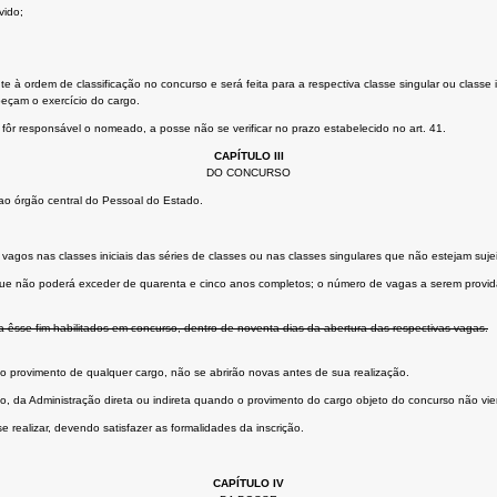
vido;
 ordem de classificação no concurso e será feita para a respectiva classe singular ou classe i
peçam o exercício do cargo.
ôr responsável o nomeado, a posse não se verificar no prazo estabelecido no art. 41.
CAPÍTULO III
DO CONCURSO
ao órgão central do Pessoal do Estado.
s vagos nas classes iniciais das séries de classes ou nas classes singulares que não estejam suj
que não poderá exceder de quarenta e cinco anos completos; o número de vagas a serem providas
 êsse fim habilitados em concurso, dentro de noventa dias da abertura das respectivas vagas.
o provimento de qualquer cargo, não se abrirão novas antes de sua realização.
do, da Administração direta ou indireta quando o provimento do cargo objeto do concurso não vi
 realizar, devendo satisfazer as formalidades da inscrição.
CAPÍTULO IV