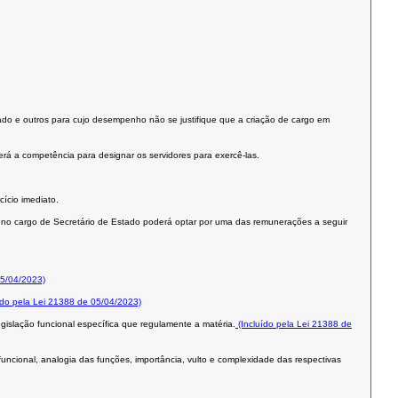
iado e outros para cujo desempenho não se justifique que a criação de cargo em
erá a competência para designar os servidores para exercê-las.
cício imediato.
do no cargo de Secretário de Estado poderá optar por uma das remunerações a seguir
05/04/2023)
ído pela Lei 21388 de 05/04/2023)
gislação funcional específica que regulamente a matéria.
(Incluído pela Lei 21388 de
funcional, analogia das funções, importância, vulto e complexidade das respectivas