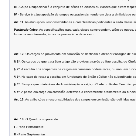
III -
Grupo Ocupacional é o conjunto de séries de classes ou classes que dizem respei
IV -
Serviço é a justaposição de grupos ocupacionais, tendo em vista a similaridade ou
Art. 11.
As atribuições, responsabilidades e características pertinentes a cada classe
Parágrafo único.
As especificações para cada classe compreendem, além de outros, os 
forma de recrutamento, linhas de promoção e de acesso.
Art. 12.
Os cargos de provimento em comissão se destinam a atender encargos de dire
§ 1º.
Os cargos de que trata êste artigo são providos através de livre escolha do Che
§ 2º.
A escolha dos ocupantes de cargos em comissão poderá recair, ou não, em funci
§ 3º.
No caso de recair a escolha em funcionário de órgão público não subordinado 
§ 4º.
Sempre que o interêsse da Administração o exigir, o Chefe do Poder Executivo pode
§ 5º.
A posse em cargo em comissão determina o concomitante afastamento do funcionár
Art. 13.
As atribuições e responsabilidades dos cargos em comissão são definidas nas l
Art. 14.
O Quadro compreende:
I -
Parte Permanente;
II -
Parte Suplementar.