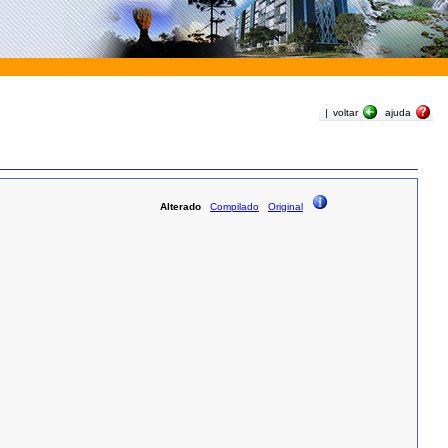
|
voltar
ajuda
Alterado
Compilado
Original