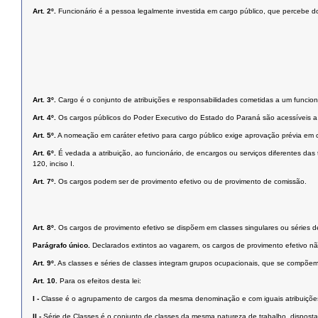
Art. 2º.
Funcionário é a pessoa legalmente investida em cargo público, que percebe d
Art. 3º.
Cargo é o conjunto de atribuições e responsabilidades cometidas a um funcioná
Art. 4º.
Os cargos públicos do Poder Executivo do Estado do Paraná são acessíveis a t
Art. 5º.
A nomeação em caráter efetivo para cargo público exige aprovação prévia em co
Art. 6º.
É vedada a atribuição, ao funcionário, de encargos ou serviços diferentes das
120, inciso I.
Art. 7º.
Os cargos podem ser de provimento efetivo ou de provimento de comissão.
Art. 8º.
Os cargos de provimento efetivo se dispõem em classes singulares ou séries d
Parágrafo único.
Declarados extintos ao vagarem, os cargos de provimento efetivo nã
Art. 9º.
As classes e séries de classes integram grupos ocupacionais, que se compõem
Art. 10.
Para os efeitos desta lei:
I -
Classe é o agrupamento de cargos da mesma denominação e com iguais atribuições
II -
Série de Classes é o conjunto de classes da mesma natureza de trabalho, dispostas