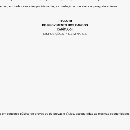
ensar, em cada caso e temporáriamente, a correlação a que alude o parágrafo anterior.
TÍTULO III
DO PROVIMENTO DOS CARGOS
CAPÍTULO I
DISPOSIÇÕES PRELIMINARES
ção em concurso público de provas ou de provas e títulos, asseguradas as mesmas oportunidades