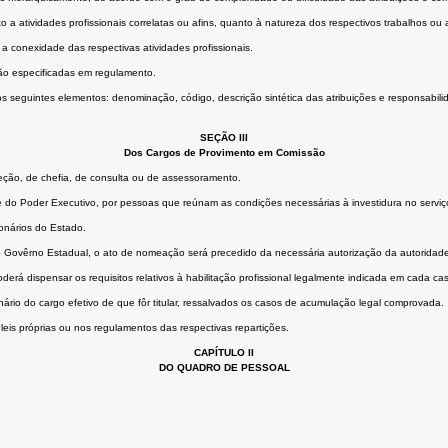
to a atividades profissionais correlatas ou afins, quanto à natureza dos respectivos trabalhos
 a conexidade das respectivas atividades profissionais.
 são especificadas em regulamento.
seguintes elementos: denominação, código, descrição sintética das atribuições e responsabilidade
SEÇÃO III
Dos Cargos de Provimento em Comissão
ção, de chefia, de consulta ou de assessoramento.
fe do Poder Executivo, por pessoas que reúnam as condições necessárias à investidura no serviço
onários do Estado.
ao Govêrno Estadual, o ato de nomeação será precedido da necessária autorização da autoridad
rá dispensar os requisitos relativos à habilitação profissional legalmente indicada em cada caso, 
io do cargo efetivo de que fôr titular, ressalvados os casos de acumulação legal comprovada.
eis próprias ou nos regulamentos das respectivas repartições.
CAPÍTULO II
DO QUADRO DE PESSOAL