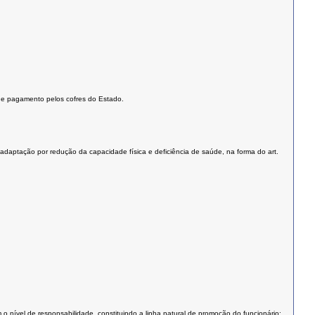
to e pagamento pelos cofres do Estado.
readaptação por redução da capacidade física e deficiência de saúde, na forma do art.
 nível de responsabilidade, constituindo a linha natural de promoção do funcionário;