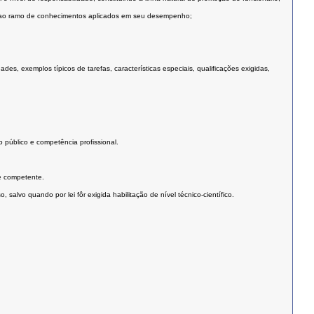
 ou ao ramo de conhecimentos aplicados em seu desempenho;
s, exemplos típicos de tarefas, características especiais, qualificações exigidas,
 público e competência profissional.
e competente.
salvo quando por lei fôr exigida habilitação de nível técnico-científico.