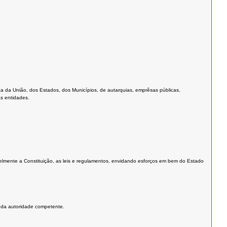
 da União, dos Estados, dos Municípios, de autarquias, emprêsas públicas,
s entidades.
elmente a Constituição, as leis e regulamentos, envidando esforços em bem do Estado
o da autoridade competente.