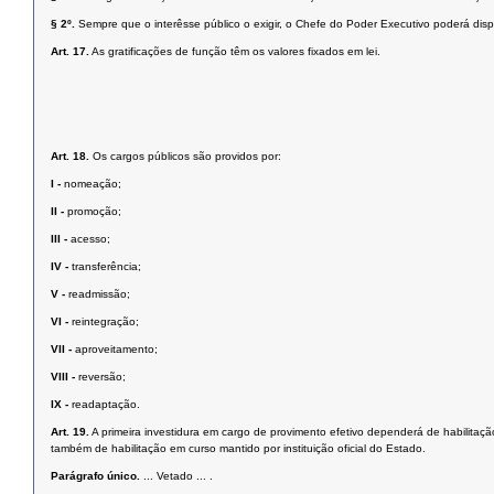
§ 2º.
Sempre que o interêsse público o exigir, o Chefe do Poder Executivo poderá disp
Art. 17.
As gratificações de função têm os valores fixados em lei.
Art. 18.
Os cargos públicos são providos por:
I -
nomeação;
II -
promoção;
III -
acesso;
IV -
transferência;
V -
readmissão;
VI -
reintegração;
VII -
aproveitamento;
VIII -
reversão;
IX -
readaptação.
Art. 19.
A primeira investidura em cargo de provimento efetivo dependerá de habilita
também de habilitação em curso mantido por instituição oficial do Estado.
Parágrafo único.
... Vetado ... .