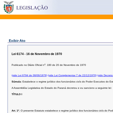
Exibir Ato
Lei 6174 - 16 de Novembro de 1970
o
Publicado no Diário Oficial n
. 180 de 20 de Novembro de 1970
(vide Lei 6794 de 08/06/1976)
(vide Lei Complementar 7 de 22/12/1976)
(vide Decret
Súmula:
Estabelece o regime jurídico dos funcionários civís do Poder Executivo do E
A Assembléia Legislativa do Estado do Paraná decretou e eu sanciono a seguinte lei:
TÍTULO I
Art. 1º.
O presente Estatuto estabelece o regime jurídico dos funcionários civís do P