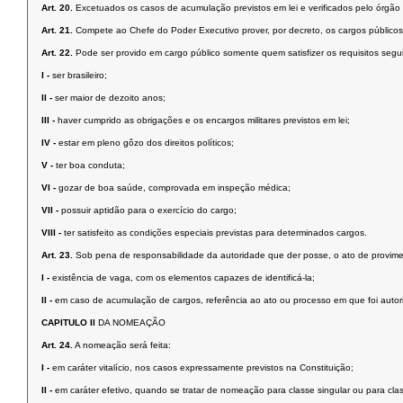
Art. 20.
Excetuados os casos de acumulação previstos em lei e verificados pelo órgão 
Art. 21.
Compete ao Chefe do Poder Executivo prover, por decreto, os cargos públicos 
Art. 22.
Pode ser provido em cargo público somente quem satisfizer os requisitos segu
I -
ser brasileiro;
II -
ser maior de dezoito anos;
III -
haver cumprido as obrigações e os encargos militares previstos em lei;
IV -
estar em pleno gôzo dos direitos políticos;
V -
ter boa conduta;
VI -
gozar de boa saúde, comprovada em inspeção médica;
VII -
possuir aptidão para o exercício do cargo;
VIII -
ter satisfeito as condições especiais previstas para determinados cargos.
Art. 23.
Sob pena de responsabilidade da autoridade que der posse, o ato de provime
I -
existência de vaga, com os elementos capazes de identificá-la;
II -
em caso de acumulação de cargos, referência ao ato ou processo em que foi autor
CAPITULO II
DA NOMEAÇÃO
Art. 24.
A nomeação será feita:
I -
em caráter vitalício, nos casos expressamente previstos na Constituição;
II -
em caráter efetivo, quando se tratar de nomeação para classe singular ou para class