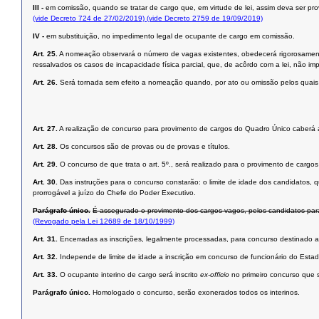
III -
em comissão, quando se tratar de cargo que, em virtude de lei, assim deva ser pro
(vide Decreto 724 de 27/02/2019)
(vide Decreto 2759 de 19/09/2019)
IV -
em substituição, no impedimento legal de ocupante de cargo em comissão.
Art. 25.
A nomeação observará o número de vagas existentes, obedecerá rigorosamente à
ressalvados os casos de incapacidade física parcial, que, de acôrdo com a lei, não im
Art. 26.
Será tornada sem efeito a nomeação quando, por ato ou omissão pelos quais f
Art. 27.
A realização de concurso para provimento de cargos do Quadro Único caberá 
Art. 28.
Os concursos são de provas ou de provas e títulos.
Art. 29.
O concurso de que trata o art. 5º., será realizado para o provimento de cargo
Art. 30.
Das instruções para o concurso constarão: o limite de idade dos candidatos, 
prorrogável a juízo do Chefe do Poder Executivo.
Parágrafo único.
É assegurado o provimento dos cargos vagos, pelos candidatos para
(Revogado pela Lei 12689 de 18/10/1999)
Art. 31.
Encerradas as inscrições, legalmente processadas, para concurso destinado a
Art. 32.
Independe de limite de idade a inscrição em concurso de funcionário do Esta
Art. 33.
O ocupante interino de cargo será inscrito
ex-officio
no primeiro concurso que se
Parágrafo único.
Homologado o concurso, serão exonerados todos os interinos.