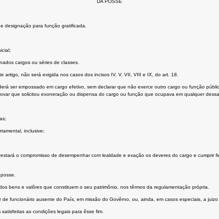
DA POSSE
 designação para função gratificada.
cial;
nados cargos ou séries de classes.
e artigo, não será exigida nos casos dos incisos IV, V, VII, VIII e IX, do art. 18.
á ser empossado em cargo efetivo, sem declarar que não exerce outro cargo ou função pública
provar que solicitou exoneração ou dispensa do cargo ou função que ocupava em qualquer dessa
as;
amental, inclusive;
prestará o compromisso de desempenhar com lealdade e exação os deveres do cargo e cumprir fi
 posse.
dos bens e valôres que constituem o seu patrimônio, nos têrmos da regulamentação própria.
 de funcionário ausente do País, em missão do Govêrno, ou, ainda, em casos especiais, a juiz
satisfeitas as condições legais para êsse fim.