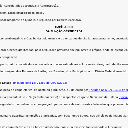
o, considerados essenciais à Administração.
rem, assim estabelecidos em lei.
soal integrante do Quadro, é regulada por Decreto executivo.
CAPÍTULO III
DA FUNÇÃO GRATIFICADA
constitui emprêgo e é atribuída pelo exercício de encargos de chefia, assessoramento, secretar
riar funções gratificadas, para atribuições previstas em regulamento próprio, onde se estabelec
a designação.
spectivo ato, competindo à autoridade a que se subordinará o funcionário designado dar-lhe exer
de qualquer dos Poderes da União, dos Estados, dos Municípios ou do Distrito Federal investi
e Estado;
(Incluído pela Lei 21388 de 05/04/2023)
uneração do cargo efetivo, do posto ou graduação, ou do emprego;
(Incluído pela Lei 21388 de 
 do percentual de 70% (setenta por cento) do respectivo cargo de Secretário de Estado.
(Inclu
cargo efetivo, ao militar ou ao empregado permanente de outros entes federados que possuam le
ar e classificar as funções gratificadas, com base, entre outros, nos princípios de hierarquia 
do cargo efetivo e as da função gratificada, para cujo exercício fôr designado o funcionário.