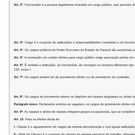
Art. 2º.
Funcionário é a pessoa legalmente investida em cargo público, que percebe d
Art. 3º.
Cargo é o conjunto de atribuições e responsabilidades cometidas a um funcioná
Art. 4º.
Os cargos públicos do Poder Executivo do Estado do Paraná são acessíveis a t
Art. 5º.
A nomeação em caráter efetivo para cargo público exige aprovação prévia em co
Art. 6º.
É vedada a atribuição, ao funcionário, de encargos ou serviços diferentes das
120, inciso I.
Art. 7º.
Os cargos podem ser de provimento efetivo ou de provimento de comissão.
Art. 8º.
Os cargos de provimento efetivo se dispõem em classes singulares ou séries d
Parágrafo único.
Declarados extintos ao vagarem, os cargos de provimento efetivo nã
Art. 9º.
As classes e séries de classes integram grupos ocupacionais, que se compõem
Art. 10.
Para os efeitos desta lei:
I -
Classe é o agrupamento de cargos da mesma denominação e com iguais atribuições
II -
Série de Classes é o conjunto de classes da mesma natureza de trabalho, dispostas