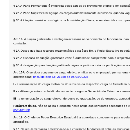
§ 1°.
A Parte Permanente é integrada pelos cargos de provimento efetivo e em comissã
§ 2º.
A Parte Suplementar agrupa os cargos automaticamente suprimidos, quando vaga
§ 3º.
A lotação numérica dos órgãos da Administração Direta, a ser atendida com o pes
Art. 15.
A função gratificada é vantagem acessória ao vencimento do funcionário, não 
comissão.
§ 1º.
Desde que haja recursos orçamentários para êsse fim, o Poder Executivo poderá c
§ 2º.
A dispensa da função gratificada cabe à autoridade competente para a respectiv
§ 3º.
A designação para função gratificada vigora a partir da data da publicação do re
Art. 15A.
O servidor ocupante de cargo efetivo, o militar ou o empregado permanente 
discriminadas:
(Incluído pela Lei 21388 de 05/04/2023)
I -
a remuneração do cargo efetivo ou do subsídio do respectivo cargo de Secretário d
II -
a diferença entre o subsídio do respectivo cargo de Secretário de Estado e a rem
III -
a remuneração do cargo efetivo, do posto ou graduação, ou do emprego, acrescida
Parágrafo único.
Não se aplica o disposto neste artigo aos servidores ocupantes de 
05/04/2023)
Art. 16.
O Chefe do Poder Executivo Estadual é a autoridade competente para regulament
atribuições.
§ 1º.
Na regulamentação determinar-se-á a correlação fundamental entre as atribuições 