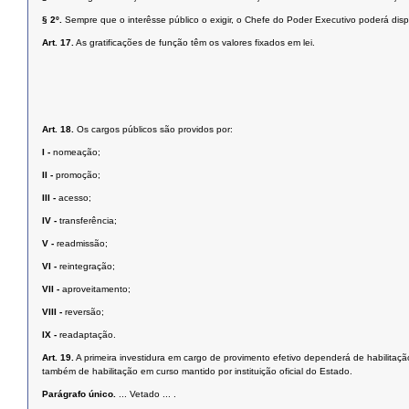
§ 2º.
Sempre que o interêsse público o exigir, o Chefe do Poder Executivo poderá disp
Art. 17.
As gratificações de função têm os valores fixados em lei.
Art. 18.
Os cargos públicos são providos por:
I -
nomeação;
II -
promoção;
III -
acesso;
IV -
transferência;
V -
readmissão;
VI -
reintegração;
VII -
aproveitamento;
VIII -
reversão;
IX -
readaptação.
Art. 19.
A primeira investidura em cargo de provimento efetivo dependerá de habilita
também de habilitação em curso mantido por instituição oficial do Estado.
Parágrafo único.
... Vetado ... .