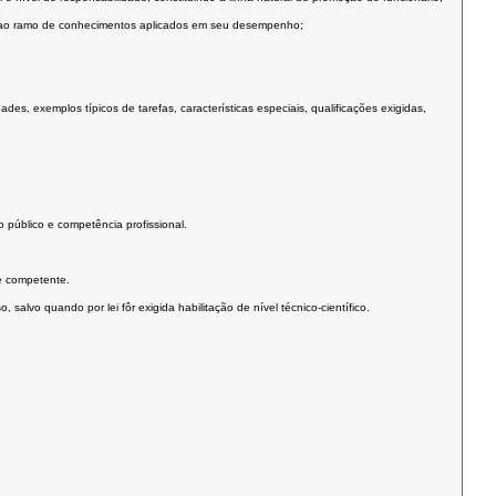
 ou ao ramo de conhecimentos aplicados em seu desempenho;
s, exemplos típicos de tarefas, características especiais, qualificações exigidas,
 público e competência profissional.
e competente.
salvo quando por lei fôr exigida habilitação de nível técnico-científico.