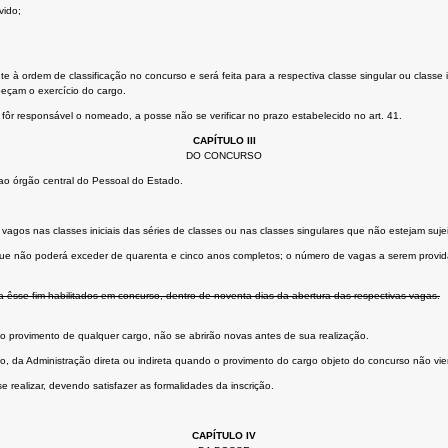
vido;
 ordem de classificação no concurso e será feita para a respectiva classe singular ou classe i
peçam o exercício do cargo.
ôr responsável o nomeado, a posse não se verificar no prazo estabelecido no art. 41.
CAPÍTULO III
DO CONCURSO
ao órgão central do Pessoal do Estado.
s vagos nas classes iniciais das séries de classes ou nas classes singulares que não estejam suj
que não poderá exceder de quarenta e cinco anos completos; o número de vagas a serem providas
 êsse fim habilitados em concurso, dentro de noventa dias da abertura das respectivas vagas.
o provimento de qualquer cargo, não se abrirão novas antes de sua realização.
do, da Administração direta ou indireta quando o provimento do cargo objeto do concurso não vi
 realizar, devendo satisfazer as formalidades da inscrição.
CAPÍTULO IV