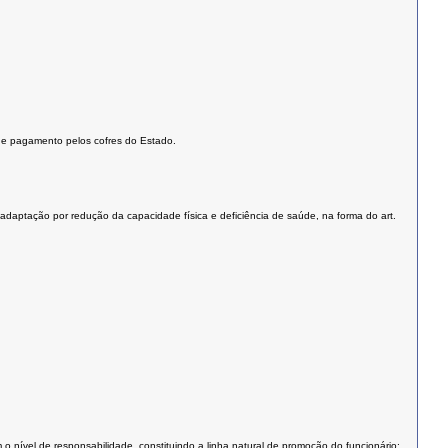
to e pagamento pelos cofres do Estado.
readaptação por redução da capacidade física e deficiência de saúde, na forma do art.
 nível de responsabilidade, constituindo a linha natural de promoção do funcionário;