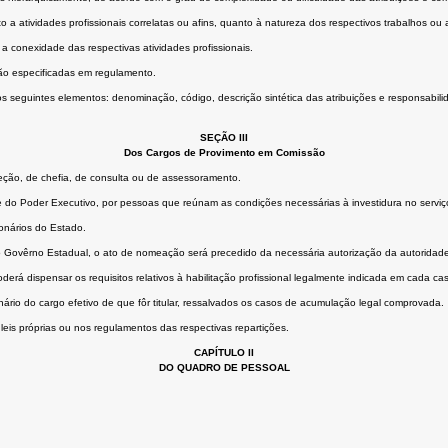
to a atividades profissionais correlatas ou afins, quanto à natureza dos respectivos trabalhos
 a conexidade das respectivas atividades profissionais.
 são especificadas em regulamento.
seguintes elementos: denominação, código, descrição sintética das atribuições e responsabilidade
SEÇÃO III
Dos Cargos de Provimento em Comissão
ção, de chefia, de consulta ou de assessoramento.
fe do Poder Executivo, por pessoas que reúnam as condições necessárias à investidura no serviço
onários do Estado.
ao Govêrno Estadual, o ato de nomeação será precedido da necessária autorização da autoridad
rá dispensar os requisitos relativos à habilitação profissional legalmente indicada em cada caso, 
io do cargo efetivo de que fôr titular, ressalvados os casos de acumulação legal comprovada.
eis próprias ou nos regulamentos das respectivas repartições.
CAPÍTULO II
DO QUADRO DE PESSOAL