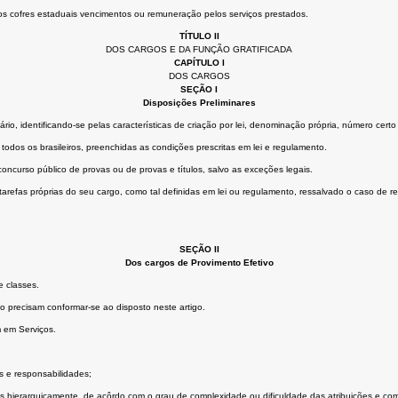
os cofres estaduais vencimentos ou remuneração pelos serviços prestados.
TÍTULO II
DOS CARGOS E DA FUNÇÃO GRATIFICADA
CAPÍTULO I
DOS CARGOS
SEÇÃO I
Disposições Preliminares
rio, identificando-se pelas características de criação por lei, denominação própria, número cer
odos os brasileiros, preenchidas as condições prescritas em lei e regulamento.
ncurso público de provas ou de provas e títulos, salvo as exceções legais.
 tarefas próprias do seu cargo, como tal definidas em lei ou regulamento, ressalvado o caso de 
SEÇÃO II
Dos cargos de Provimento Efetivo
e classes.
o precisam conformar-se ao disposto neste artigo.
 em Serviços.
 e responsabilidades;
 hierarquicamente, de acôrdo com o grau de complexidade ou dificuldade das atribuições e com o