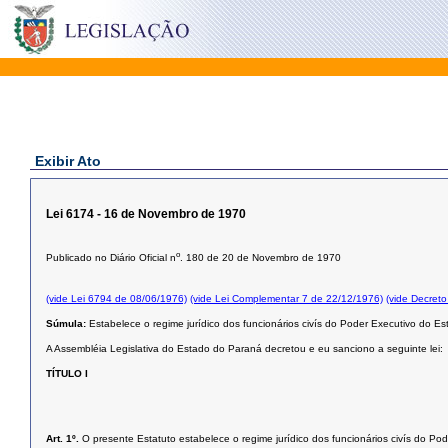
Exibir Ato
Lei 6174 - 16 de Novembro de 1970
o
Publicado no Diário Oficial n
. 180 de 20 de Novembro de 1970
(vide Lei 6794 de 08/06/1976)
(vide Lei Complementar 7 de 22/12/1976)
(vide Decret
Súmula:
Estabelece o regime jurídico dos funcionários civís do Poder Executivo do E
A Assembléia Legislativa do Estado do Paraná decretou e eu sanciono a seguinte lei:
TÍTULO I
Art. 1º.
O presente Estatuto estabelece o regime jurídico dos funcionários civís do P