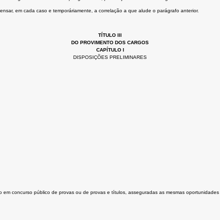
ensar, em cada caso e temporáriamente, a correlação a que alude o parágrafo anterior.
TÍTULO III
DO PROVIMENTO DOS CARGOS
CAPÍTULO I
DISPOSIÇÕES PRELIMINARES
ção em concurso público de provas ou de provas e títulos, asseguradas as mesmas oportunidades