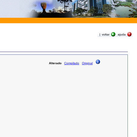
|
voltar
ajuda
Alterado
Compilado
Original