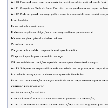
Art. 20.
Excetuados os casos de acumulação previstos em lei e verificados pelo órgão 
Art. 21.
Compete ao Chefe do Poder Executivo prover, por decreto, os cargos públicos 
Art. 22.
Pode ser provido em cargo público somente quem satisfizer os requisitos segu
I -
ser brasileiro;
II -
ser maior de dezoito anos;
III -
haver cumprido as obrigações e os encargos militares previstos em lei;
IV -
estar em pleno gôzo dos direitos políticos;
V -
ter boa conduta;
VI -
gozar de boa saúde, comprovada em inspeção médica;
VII -
possuir aptidão para o exercício do cargo;
VIII -
ter satisfeito as condições especiais previstas para determinados cargos.
Art. 23.
Sob pena de responsabilidade da autoridade que der posse, o ato de provime
I -
existência de vaga, com os elementos capazes de identificá-la;
II -
em caso de acumulação de cargos, referência ao ato ou processo em que foi autor
CAPITULO II
DA NOMEAÇÃO
Art. 24.
A nomeação será feita:
I -
em caráter vitalício, nos casos expressamente previstos na Constituição;
II -
em caráter efetivo, quando se tratar de nomeação para classe singular ou para class