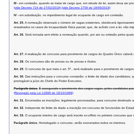
III -
em comissão, quando se tratar de cargo que, em virtude de lei, assim deva ser pro
(vide Decreto 724 de 27/02/2019)
(vide Decreto 2759 de 19/09/2019)
IV -
em substituição, no impedimento legal de ocupante de cargo em comissão.
Art. 25.
A nomeação observará o número de vagas existentes, obedecerá rigorosamente à
ressalvados os casos de incapacidade física parcial, que, de acôrdo com a lei, não im
Art. 26.
Será tornada sem efeito a nomeação quando, por ato ou omissão pelos quais f
Art. 27.
A realização de concurso para provimento de cargos do Quadro Único caberá 
Art. 28.
Os concursos são de provas ou de provas e títulos.
Art. 29.
O concurso de que trata o art. 5º., será realizado para o provimento de cargo
Art. 30.
Das instruções para o concurso constarão: o limite de idade dos candidatos, 
prorrogável a juízo do Chefe do Poder Executivo.
Parágrafo único.
É assegurado o provimento dos cargos vagos, pelos candidatos para
(Revogado pela Lei 12689 de 18/10/1999)
Art. 31.
Encerradas as inscrições, legalmente processadas, para concurso destinado a
Art. 32.
Independe de limite de idade a inscrição em concurso de funcionário do Esta
Art. 33.
O ocupante interino de cargo será inscrito
ex-officio
no primeiro concurso que se
Parágrafo único.
Homologado o concurso, serão exonerados todos os interinos.