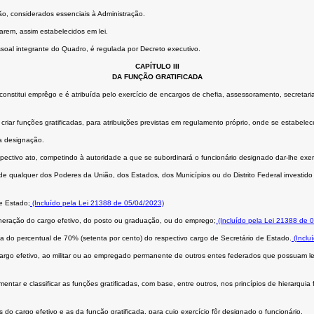
o, considerados essenciais à Administração.
rem, assim estabelecidos em lei.
soal integrante do Quadro, é regulada por Decreto executivo.
CAPÍTULO III
DA FUNÇÃO GRATIFICADA
constitui emprêgo e é atribuída pelo exercício de encargos de chefia, assessoramento, secretar
riar funções gratificadas, para atribuições previstas em regulamento próprio, onde se estabelec
a designação.
spectivo ato, competindo à autoridade a que se subordinará o funcionário designado dar-lhe exer
de qualquer dos Poderes da União, dos Estados, dos Municípios ou do Distrito Federal investi
e Estado;
(Incluído pela Lei 21388 de 05/04/2023)
uneração do cargo efetivo, do posto ou graduação, ou do emprego;
(Incluído pela Lei 21388 de 
 do percentual de 70% (setenta por cento) do respectivo cargo de Secretário de Estado.
(Inclu
cargo efetivo, ao militar ou ao empregado permanente de outros entes federados que possuam le
ar e classificar as funções gratificadas, com base, entre outros, nos princípios de hierarquia 
do cargo efetivo e as da função gratificada, para cujo exercício fôr designado o funcionário.