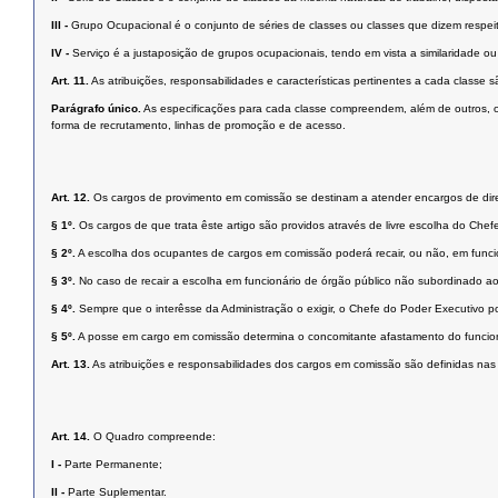
III -
Grupo Ocupacional é o conjunto de séries de classes ou classes que dizem respei
IV -
Serviço é a justaposição de grupos ocupacionais, tendo em vista a similaridade ou
Art. 11.
As atribuições, responsabilidades e características pertinentes a cada classe
Parágrafo único.
As especificações para cada classe compreendem, além de outros, os 
forma de recrutamento, linhas de promoção e de acesso.
Art. 12.
Os cargos de provimento em comissão se destinam a atender encargos de dire
§ 1º.
Os cargos de que trata êste artigo são providos através de livre escolha do Che
§ 2º.
A escolha dos ocupantes de cargos em comissão poderá recair, ou não, em funci
§ 3º.
No caso de recair a escolha em funcionário de órgão público não subordinado 
§ 4º.
Sempre que o interêsse da Administração o exigir, o Chefe do Poder Executivo pode
§ 5º.
A posse em cargo em comissão determina o concomitante afastamento do funcionár
Art. 13.
As atribuições e responsabilidades dos cargos em comissão são definidas nas l
Art. 14.
O Quadro compreende:
I -
Parte Permanente;
II -
Parte Suplementar.