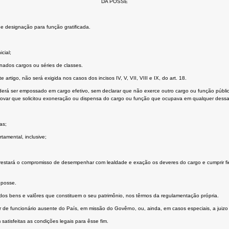
DA POSSE
 designação para função gratificada.
cial;
nados cargos ou séries de classes.
e artigo, não será exigida nos casos dos incisos IV, V, VII, VIII e IX, do art. 18.
á ser empossado em cargo efetivo, sem declarar que não exerce outro cargo ou função pública
provar que solicitou exoneração ou dispensa do cargo ou função que ocupava em qualquer dessa
as;
amental, inclusive;
prestará o compromisso de desempenhar com lealdade e exação os deveres do cargo e cumprir fi
 posse.
dos bens e valôres que constituem o seu patrimônio, nos têrmos da regulamentação própria.
 de funcionário ausente do País, em missão do Govêrno, ou, ainda, em casos especiais, a juiz
satisfeitas as condições legais para êsse fim.