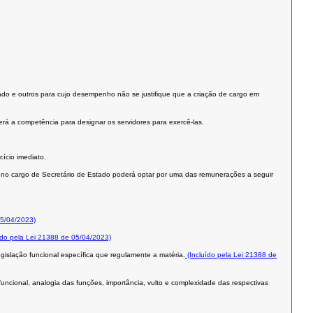
iado e outros para cujo desempenho não se justifique que a criação de cargo em
erá a competência para designar os servidores para exercê-las.
cício imediato.
do no cargo de Secretário de Estado poderá optar por uma das remunerações a seguir
05/04/2023)
ído pela Lei 21388 de 05/04/2023)
gislação funcional específica que regulamente a matéria.
(Incluído pela Lei 21388 de
funcional, analogia das funções, importância, vulto e complexidade das respectivas