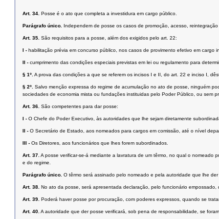
Art. 34.
Posse é o ato que completa a investidura em cargo público.
Parágrafo único.
Independem de posse os casos de promoção, acesso, reintegração e
Art. 35.
São requisitos para a posse, além dos exigidos pelo art. 22:
I -
habilitação prévia em concurso público, nos casos de provimento efetivo em cargo ini
II -
cumprimento das condições especiais previstas em lei ou regulamento para determi
§ 1º.
A prova das condições a que se referem os incisos I e II, do art. 22 e inciso I, dêst
§ 2º.
Salvo menção expressa do regime de acumulação no ato de posse, ninguém poder
sociedades de economia mista ou fundações instituidas pelo Poder Público, ou sem 
Art. 36.
São competentes para dar posse:
I -
O Chefe do Poder Executivo, às autoridades que lhe sejam diretamente subordinad
II -
O Secretário de Estado, aos nomeados para cargos em comissão, até o nível depart
III -
Os Diretores, aos funcionários que lhes forem subordinados.
Art. 37.
A posse verificar-se-á mediante a lavratura de um têrmo, no qual o nomeado 
e do regime.
Parágrafo único.
O têrmo será assinado pelo nomeado e pela autoridade que lhe der
Art. 38.
No ato da posse, será apresentada declaração, pelo funcionário empossado, 
Art. 39.
Poderá haver posse por procuração, com poderes expressos, quando se tratar
Art. 40.
A autoridade que der posse verificará, sob pena de responsabilidade, se foram 