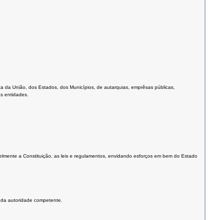
 da União, dos Estados, dos Municípios, de autarquias, emprêsas públicas,
s entidades.
elmente a Constituição, as leis e regulamentos, envidando esforços em bem do Estado
o da autoridade competente.