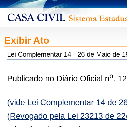
Exibir Ato
Lei Complementar 14 - 26 de Maio de 1
o
Publicado no Diário Oficial n
. 1
(vide Lei Complementar 14 de 2
(Revogado pela Lei 23213 de 22