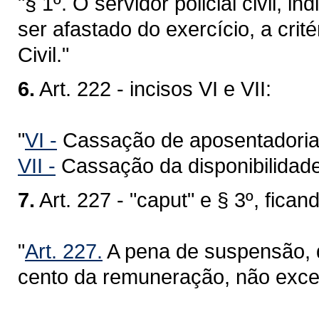
"§ 1º. O servidor policial civil, 
ser afastado do exercício, a crit
Civil."
6.
Art. 222 - incisos VI e VII:
"
VI -
Cassação de aposentadoria
VII -
Cassação da disponibilidade
7.
Art. 227 - "caput" e § 3º, fic
"
Art. 227.
A pena de suspensão, q
cento da remuneração, não exced