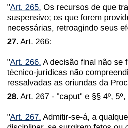
"
Art. 265.
Os recursos de que tra
suspensivo; os que forem provido
necessárias, retroagindo seus efe
27.
Art. 266:
"
Art. 266.
A decisão final não se
técnico-jurídicas não compreend
ressalvadas as oriundas da Proc
28.
Art. 267 - "caput" e §§ 4º, 5º, 
"
Art. 267.
Admitir-se-á, a qualque
disciplinar, se surgirem fatos ou