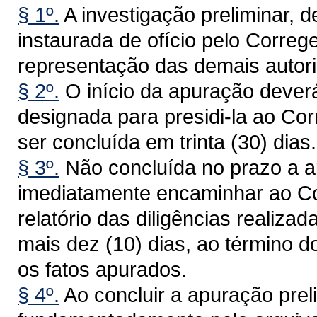
§ 1º.
A investigação preliminar, d
instaurada de ofício pelo Correge
representação das demais autorid
§ 2º.
O início da apuração dever
designada para presidi-la ao Cor
ser concluída em trinta (30) dias.
§ 3º.
Não concluída no prazo a a
imediatamente encaminhar ao Cor
relatório das diligências realiza
mais dez (10) dias, ao término d
os fatos apurados.
§ 4º.
Ao concluir a apuração prel