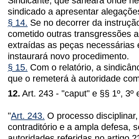
Sindicante, que saneará onde nec
sindicado a apresentar alegações
§ 14.
Se no decorrer da instrução 
cometido outras transgressões a
extraídas as peças necessárias 
instaurará novo procedimento.
§ 15.
Com o relatório, a sindicân
que o remeterá à autoridade com
12.
Art. 243 - "caput" e §§ 1º, 3º 
"
Art. 243.
O processo disciplinar,
contraditório e a ampla defesa, 
autoridades referidas no artigo 