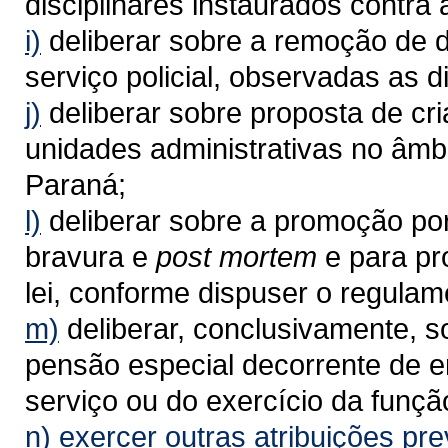
disciplinares instaurados contra a
i)
deliberar sobre a remoção de d
serviço policial, observadas as d
j)
deliberar sobre proposta de cr
unidades administrativas no âmbi
Paraná;
l)
deliberar sobre a promoção por
bravura e
post mortem
e para p
lei, conforme dispuser o regulam
m)
deliberar, conclusivamente, 
pensão especial decorrente de e
serviço ou do exercício da funçã
n)
exercer outras atribuições prev