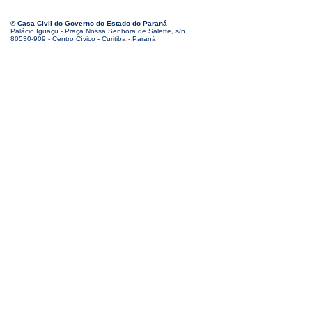
© Casa Civil do Governo do Estado do Paraná
Palácio Iguaçu - Praça Nossa Senhora de Salette, s/n
80530-909 - Centro Cívico - Curitiba - Paraná