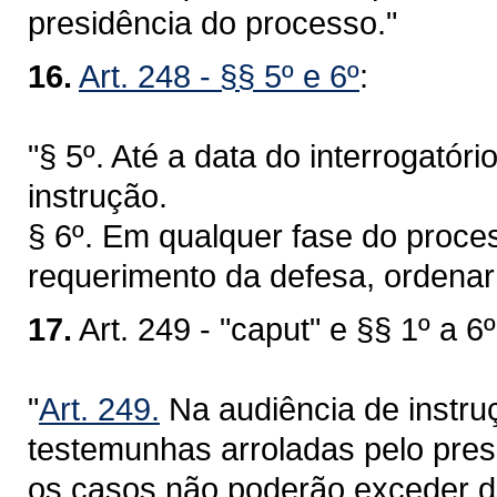
presidência do processo."
16.
Art. 248 - §§ 5º e 6º
:
"§ 5º. Até a data do interrogatór
instrução.
§ 6º. Em qualquer fase do proces
requerimento da defesa, ordenar
17.
Art. 249 - "caput" e §§ 1º a 6º
"
Art. 249.
Na audiência de instru
testemunhas arroladas pelo pre
os casos não poderão exceder de