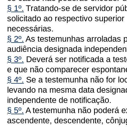
§ 1º.
Tratando-se de servidor pú
solicitado ao respectivo superio
necessárias.
§ 2º.
As testemunhas arroladas 
audiência designada independent
§ 3º.
Deverá ser notificada a tes
e que não comparecer espontan
§ 4º.
Se a testemunha não for loc
levando na mesma data designad
independente de notificação.
§ 5º.
A testemunha não poderá exi
ascendente, descendente, cônju