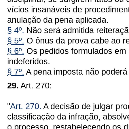
vícios insanáveis de procediment
anulação da pena aplicada.
§ 4º.
Não será admitida reiteraç
§ 5º.
O ônus da prova cabe ao re
§ 6º.
Os pedidos formulados em 
indeferidos.
§ 7º.
A pena imposta não poderá 
29.
Art. 270:
"
Art. 270.
A decisão de julgar pro
classificação da infração, absolv
o processo, restabelecendo os di