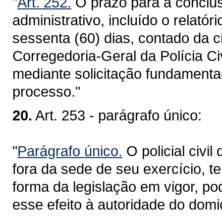
"
Art. 252.
O prazo para a conclus
administrativo, incluído o relatór
sessenta (60) dias, contado da c
Corregedoria-Geral da Polícia Ci
mediante solicitação fundamenta
processo."
20.
Art. 253 - parágrafo único:
"
Parágrafo único.
O policial civi
fora da sede de seu exercício, ter
forma da legislação em vigor, po
esse efeito à autoridade do domi