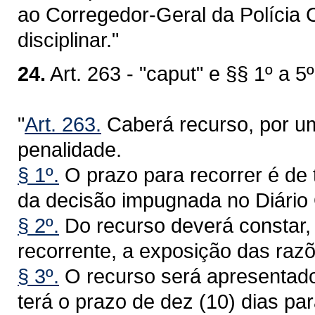
ao Corregedor-Geral da Polícia C
disciplinar."
24.
Art. 263 - "caput" e §§ 1º a 5º
"
Art. 263.
Caberá recurso, por um
penalidade.
§ 1º.
O prazo para recorrer é de t
da decisão impugnada no Diário O
§ 2º.
Do recurso deverá constar,
recorrente, a exposição das raz
§ 3º.
O recurso será apresentado
terá o prazo de dez (10) dias p