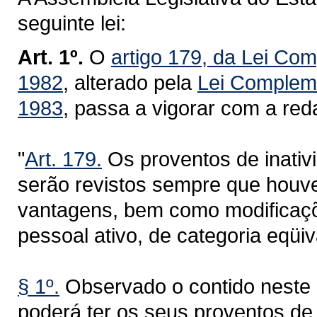
seguinte lei:
Art. 1º.
O
artigo 179, da Lei Co
1982
, alterado pela
Lei Compleme
1983
, passa a vigorar com a red
"
Art. 179.
Os proventos de inativi
serão revistos sempre que houve
vantagens, bem como modificaçõe
pessoal ativo, de categoria eqü
§ 1º.
Observado o contido neste ar
poderá ter os seus proventos de 