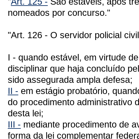
"
Art. 125 -
São estáveis, após trê
nomeados por concurso."
"Art. 126 - O servidor policial ci
I - quando estável, em virtude d
disciplinar que haja concluído p
sido assegurada ampla defesa;
II -
em estágio probatório, quand
do procedimento administrativo de
desta lei;
III -
mediante procedimento de av
forma da lei complementar feder