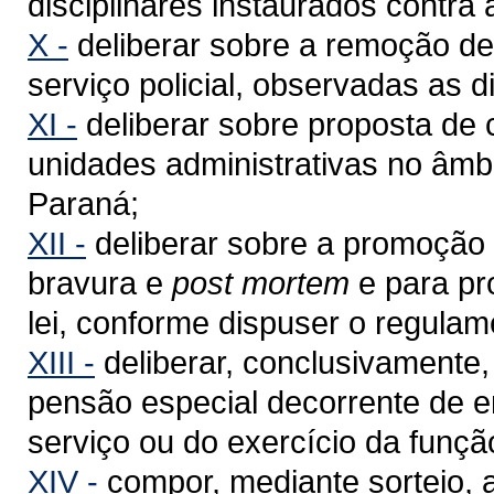
disciplinares instaurados contra a
X -
deliberar sobre a remoção de 
serviço policial, observadas as d
XI -
deliberar sobre proposta de 
unidades administrativas no âmbi
Paraná;
XII -
deliberar sobre a promoção p
bravura e
post mortem
e para pr
lei, conforme dispuser o regulam
XIII -
deliberar, conclusivamente
pensão especial decorrente de e
serviço ou do exercício da funçã
XIV -
compor, mediante sorteio, 