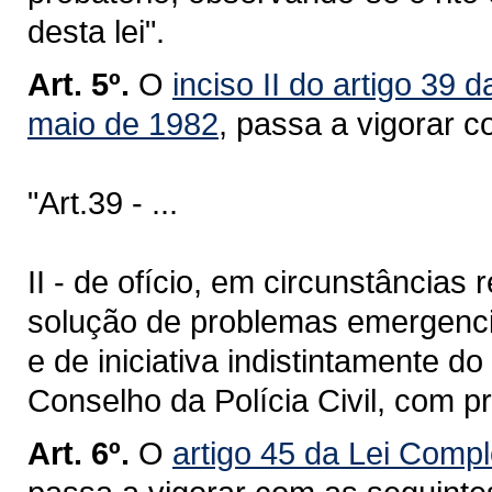
desta lei".
Art. 5º.
O
inciso II do artigo 39
maio de 1982
, passa a vigorar 
"Art.39 - ...
II - de ofício, em circunstância
solução de problemas emergenciai
e de iniciativa indistintamente d
Conselho da Polícia Civil, com pr
Art. 6º.
O
artigo 45 da Lei Comp