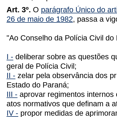
Art. 3º.
O
parágrafo Único do art
26 de maio de 1982
, passa a vi
"Ao Conselho da Polícia Civil d
I -
deliberar sobre as questões q
geral de Polícia Civil;
II -
zelar pela observância dos pri
Estado do Paraná;
III -
aprovar regimentos internos d
atos normativos que definam a at
IV -
propor medidas de aprimorame