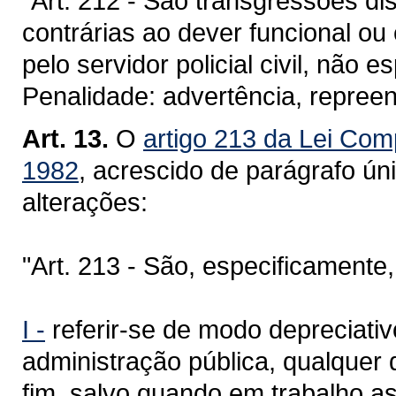
"Art. 212 - São transgressões di
contrárias ao dever funcional o
pelo servidor policial civil, não e
Penalidade: advertência, repree
Art. 13.
O
artigo 213 da Lei Com
1982
, acrescido de parágrafo ún
alterações:
"Art. 213 - São, especificamente,
I -
referir-se de modo depreciativ
administração pública, qualquer
fim, salvo quando em trabalho a