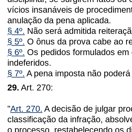
vícios insanáveis de procediment
anulação da pena aplicada.
§ 4º.
Não será admitida reiteraç
§ 5º.
O ônus da prova cabe ao re
§ 6º.
Os pedidos formulados em 
indeferidos.
§ 7º.
A pena imposta não poderá 
29.
Art. 270:
"
Art. 270.
A decisão de julgar pro
classificação da infração, absolv
o processo, restabelecendo os di