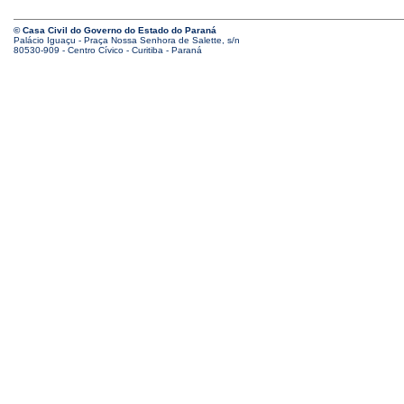
© Casa Civil do Governo do Estado do Paraná
Palácio Iguaçu - Praça Nossa Senhora de Salette, s/n
80530-909 - Centro Cívico - Curitiba - Paraná