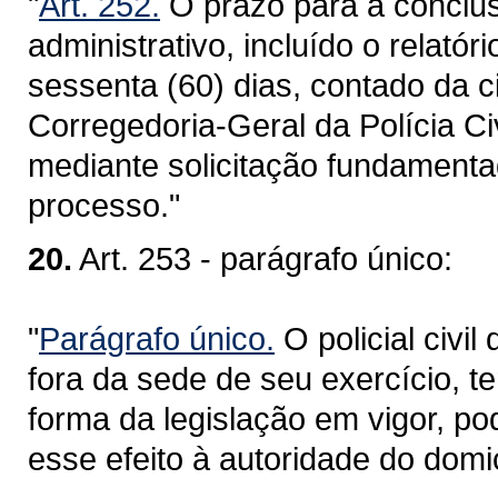
"
Art. 252.
O prazo para a conclus
administrativo, incluído o relatór
sessenta (60) dias, contado da c
Corregedoria-Geral da Polícia Ci
mediante solicitação fundamenta
processo."
20.
Art. 253 - parágrafo único:
"
Parágrafo único.
O policial civi
fora da sede de seu exercício, ter
forma da legislação em vigor, po
esse efeito à autoridade do domi