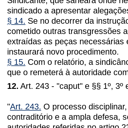
Sindicante, que saneará onde nec
sindicado a apresentar alegações
§ 14.
Se no decorrer da instrução 
cometido outras transgressões a
extraídas as peças necessárias 
instaurará novo procedimento.
§ 15.
Com o relatório, a sindicân
que o remeterá à autoridade com
12.
Art. 243 - "caput" e §§ 1º, 3º 
"
Art. 243.
O processo disciplinar,
contraditório e a ampla defesa, 
autoridades referidas no artigo 