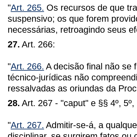
"
Art. 265.
Os recursos de que tra
suspensivo; os que forem provido
necessárias, retroagindo seus efe
27.
Art. 266:
"
Art. 266.
A decisão final não se
técnico-jurídicas não compreend
ressalvadas as oriundas da Proc
28.
Art. 267 - "caput" e §§ 4º, 5º, 
"
Art. 267.
Admitir-se-á, a qualque
disciplinar, se surgirem fatos ou