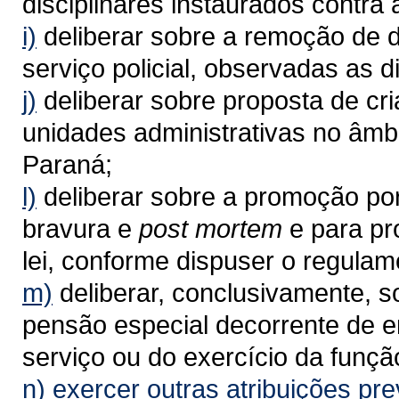
disciplinares instaurados contra a
i)
deliberar sobre a remoção de d
serviço policial, observadas as d
j)
deliberar sobre proposta de cr
unidades administrativas no âmbi
Paraná;
l)
deliberar sobre a promoção por
bravura e
post mortem
e para p
lei, conforme dispuser o regulam
m)
deliberar, conclusivamente, 
pensão especial decorrente de e
serviço ou do exercício da funçã
n)
exercer outras atribuições prev