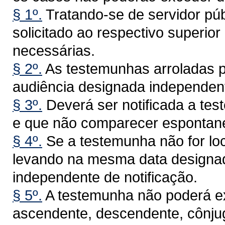
§ 1º.
Tratando-se de servidor pú
solicitado ao respectivo superio
necessárias.
§ 2º.
As testemunhas arroladas 
audiência designada independent
§ 3º.
Deverá ser notificada a tes
e que não comparecer espontan
§ 4º.
Se a testemunha não for loc
levando na mesma data designad
independente de notificação.
§ 5º.
A testemunha não poderá exi
ascendente, descendente, cônju