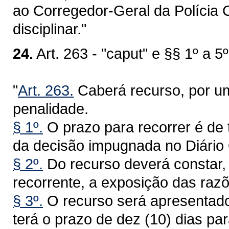
ao Corregedor-Geral da Polícia C
disciplinar."
24.
Art. 263 - "caput" e §§ 1º a 5º
"
Art. 263.
Caberá recurso, por um
penalidade.
§ 1º.
O prazo para recorrer é de t
da decisão impugnada no Diário O
§ 2º.
Do recurso deverá constar,
recorrente, a exposição das raz
§ 3º.
O recurso será apresentado
terá o prazo de dez (10) dias p