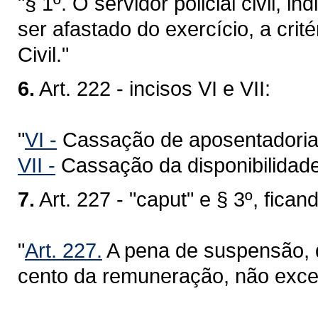
"§ 1º. O servidor policial civil, 
ser afastado do exercício, a crit
Civil."
6.
Art. 222 - incisos VI e VII:
"
VI -
Cassação de aposentadoria
VII -
Cassação da disponibilidade
7.
Art. 227 - "caput" e § 3º, fic
"
Art. 227.
A pena de suspensão, q
cento da remuneração, não exced