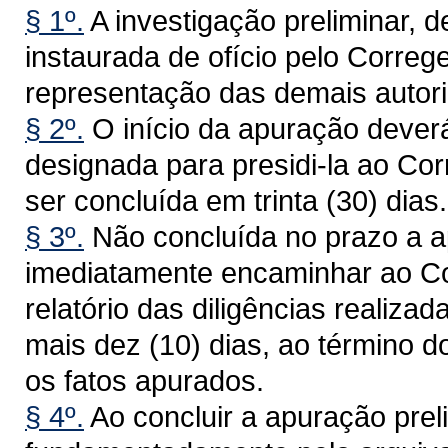
§ 1º.
A investigação preliminar, d
instaurada de ofício pelo Correge
representação das demais autorid
§ 2º.
O início da apuração dever
designada para presidi-la ao Cor
ser concluída em trinta (30) dias.
§ 3º.
Não concluída no prazo a a
imediatamente encaminhar ao Cor
relatório das diligências realiza
mais dez (10) dias, ao término d
os fatos apurados.
§ 4º.
Ao concluir a apuração prel