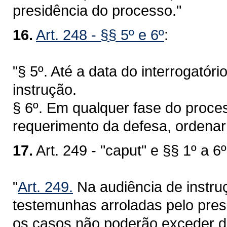
presidência do processo."
16.
Art. 248 - §§ 5º e 6º
:
"§ 5º. Até a data do interrogatór
instrução.
§ 6º. Em qualquer fase do proces
requerimento da defesa, ordenar
17.
Art. 249 - "caput" e §§ 1º a 6º
"
Art. 249.
Na audiência de instru
testemunhas arroladas pelo pre
os casos não poderão exceder de