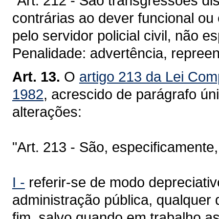
"Art. 212 - São transgressões di
contrárias ao dever funcional o
pelo servidor policial civil, não e
Penalidade: advertência, repree
Art. 13.
O
artigo 213 da Lei Com
1982
, acrescido de parágrafo ún
alterações:
"Art. 213 - São, especificamente,
I -
referir-se de modo depreciativ
administração pública, qualquer
fim, salvo quando em trabalho a