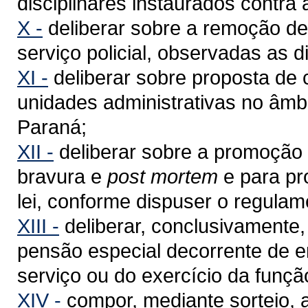
disciplinares instaurados contra a
X -
deliberar sobre a remoção de 
serviço policial, observadas as d
XI -
deliberar sobre proposta de 
unidades administrativas no âmbi
Paraná;
XII -
deliberar sobre a promoção p
bravura e
post mortem
e para pr
lei, conforme dispuser o regulam
XIII -
deliberar, conclusivamente
pensão especial decorrente de e
serviço ou do exercício da funçã
XIV -
compor, mediante sorteio, 