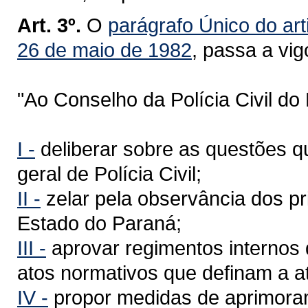
Art. 3º.
O
parágrafo Único do art
26 de maio de 1982
, passa a vi
"Ao Conselho da Polícia Civil d
I -
deliberar sobre as questões q
geral de Polícia Civil;
II -
zelar pela observância dos pri
Estado do Paraná;
III -
aprovar regimentos internos d
atos normativos que definam a at
IV -
propor medidas de aprimorame