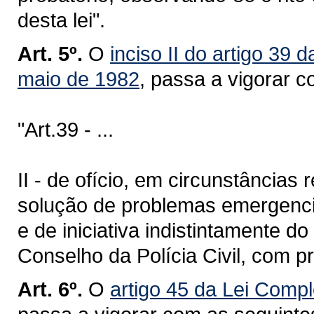
desta lei".
Art. 5º.
O
inciso II do artigo 39
maio de 1982
, passa a vigorar 
"Art.39 - ...
II - de ofício, em circunstância
solução de problemas emergenciai
e de iniciativa indistintamente d
Conselho da Polícia Civil, com pr
Art. 6º.
O
artigo 45 da Lei Comp