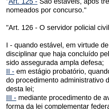
"
Art. 125 -
São estáveis, após trê
nomeados por concurso."
"Art. 126 - O servidor policial ci
I - quando estável, em virtude d
disciplinar que haja concluído p
sido assegurada ampla defesa;
II -
em estágio probatório, quand
do procedimento administrativo de
desta lei;
III -
mediante procedimento de av
forma da lei complementar feder