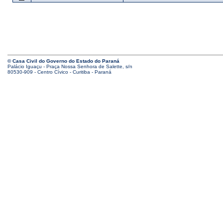
© Casa Civil do Governo do Estado do Paraná
Palácio Iguaçu - Praça Nossa Senhora de Salette, s/n
80530-909 - Centro Cívico - Curitiba - Paraná