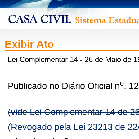
Exibir Ato
Lei Complementar 14 - 26 de Maio de 1
o
Publicado no Diário Oficial n
. 1
(vide Lei Complementar 14 de 2
(Revogado pela Lei 23213 de 22