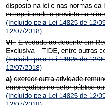
disposto na lei e nas normas da i
excepcionado o previsto na alínea
(Incluído pela Lei 14825 de 12/0
12/07/2018)
VI -
É vedado ao docente em Reg
Exclusiva – TIDE, entre outras 
(Incluído pela Lei 14825 de 12/0
12/07/2018)
a)
exercer outra atividade remun
empregatício no setor público ou
(Incluído pela Lei 14825 de 12/0
12/07/2018)