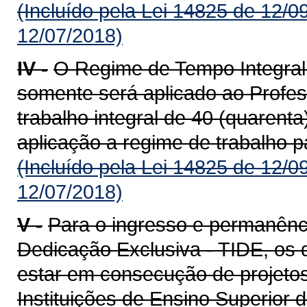
(Incluído pela Lei 14825 de 12/0
12/07/2018)
IV -
O Regime de Tempo Integral
somente será aplicado ao Profe
trabalho integral de 40 (quarent
aplicação a regime de trabalho pa
(Incluído pela Lei 14825 de 12/0
12/07/2018)
V -
Para o ingresso e permanênc
Dedicação Exclusiva - TIDE, os 
estar em consecução de projeto
Instituições de Ensino Superior 