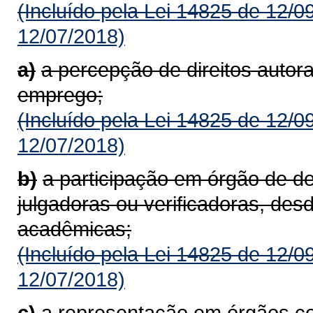
(Incluído pela Lei 14825 de 12/0
12/07/2018)
a)
a percepção de direitos autora
emprego;
(Incluído pela Lei 14825 de 12/0
12/07/2018)
b)
a participação em órgão de d
julgadoras ou verificadoras, des
acadêmicas;
(Incluído pela Lei 14825 de 12/0
12/07/2018)
c)
a representação em órgãos co