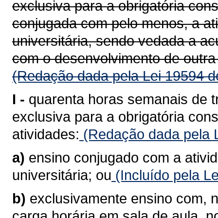
exclusiva para a obrigatória con
conjugada com pelo menos, a at
universitária, sendo vedada a a
com o desenvolvimento de outra 
(Redação dada pela Lei 19594 d
I -
quarenta horas semanais de t
exclusiva para a obrigatória co
atividades:
(Redação dada pela L
a)
ensino conjugado com a ativi
universitária; ou
(Incluído pela L
b)
exclusivamente ensino com, n
carga horária em sala de aula, 