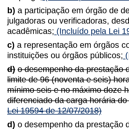
b)
a participação em órgão de d
julgadoras ou verificadoras, des
acadêmicas;
(Incluído pela Lei 
c)
a representação em órgãos co
instituições ou órgãos públicos;
(
d)
o desempenho da prestação de
limite de 96 (noventa e seis) ho
mínimo seis e no máximo doze h
diferenciado da carga horária do
Lei 19594 de 12/07/2018)
d)
o desempenho da prestação de