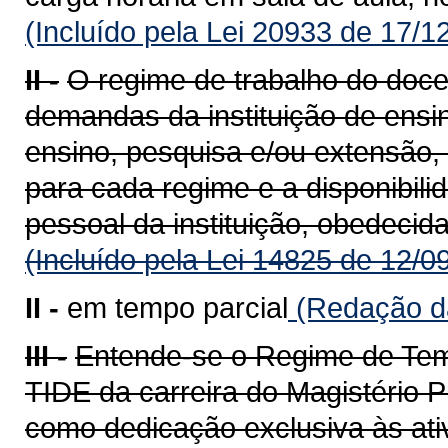
(Incluído pela Lei 20933 de 17/1
II -
O regime de trabalho do doce
demandas da instituição de ensin
ensino, pesquisa e/ou extensão,
para cada regime e a disponibili
pessoal da instituição, obedecida
(Incluído pela Lei 14825 de 12/0
II -
em tempo parcial
(Redação da
III -
Entende-se o Regime de Temp
TIDE da carreira do Magistério P
como dedicação exclusiva às ati