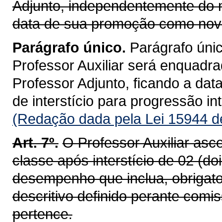
Adjunto, independentemente do n
data de sua promoção como nova
Parágrafo único.
Parágrafo únic
Professor Auxiliar será enquadr
Professor Adjunto, ficando a dat
de interstício para progressão int
(Redação dada pela Lei 15944 d
Art. 7º.
O Professor Auxiliar asc
classe após interstício de 02 (d
desempenho que inclua, obrigat
descritivo definido perante com
pertence.