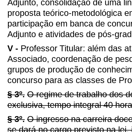
Adjunto, consolidação de uma li
proposta teórico-metodológica 
participação em banca de concur
Adjunto e atividades de pós-gra
V -
Professor Titular: além das a
Associado, coordenação de pes
grupos de produção de conhecim
concurso para as classes de Prof
§ 3º.
O regime de trabalho dos d
exclusiva, tempo integral 40 hor
§ 3º.
O ingresso na carreira doc
se dará no cargo previsto na lei