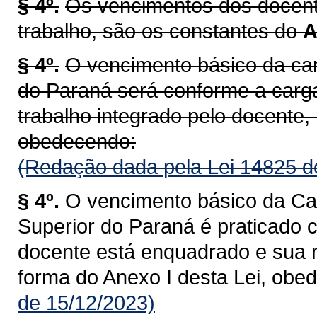
§ 4º.
Os vencimentos dos docente
trabalho, são os constantes do
A
§ 4º.
O vencimento básico da car
do Paraná será conforme a carg
trabalho integrado pelo docente, 
obedecendo:
(Redação dada pela Lei 14825 d
§ 4º.
O vencimento básico da Car
Superior do Paraná é praticado 
docente está enquadrado e sua r
forma do Anexo I desta Lei, obe
de 15/12/2023)