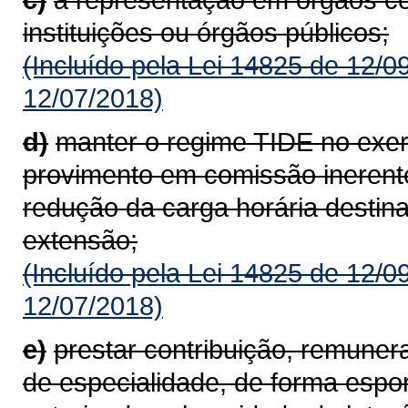
instituições ou órgãos públicos;
(Incluído pela Lei 14825 de 12/0
12/07/2018)
d)
manter o regime TIDE no exer
provimento em comissão inerente
redução da carga horária destin
extensão;
(Incluído pela Lei 14825 de 12/0
12/07/2018)
e)
prestar contribuição, remuner
de especialidade, de forma espo