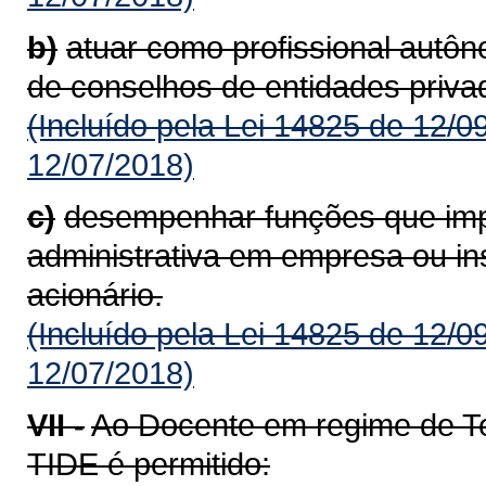
b)
atuar como profissional autô
de conselhos de entidades priva
(Incluído pela Lei 14825 de 12/0
12/07/2018)
c)
desempenhar funções que imp
administrativa em empresa ou inst
acionário.
(Incluído pela Lei 14825 de 12/0
12/07/2018)
VII -
Ao Docente em regime de Te
TIDE é permitido: