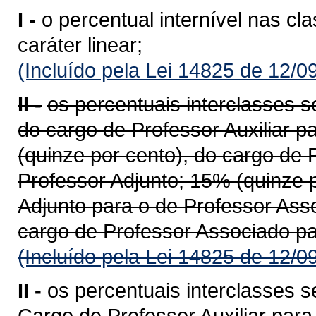
I -
o percentual internível nas cl
caráter linear;
(Incluído pela Lei 14825 de 12/0
II -
os percentuais interclasses s
do cargo de Professor Auxiliar p
(quinze por cento), do cargo de 
Professor Adjunto; 15% (quinze p
Adjunto para o de Professor Ass
cargo de Professor Associado par
(Incluído pela Lei 14825 de 12/0
II -
os percentuais interclasses 
Cargo de Professor Auxiliar par