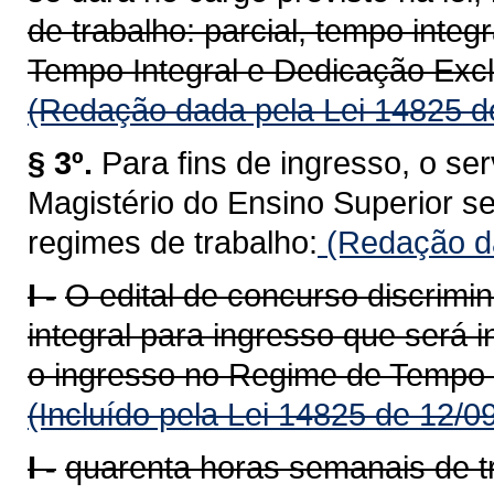
de trabalho: parcial, tempo inte
Tempo Integral e Dedicação Excl
(Redação dada pela Lei 14825 d
§ 3º.
Para fins de ingresso, o ser
Magistério do Ensino Superior s
regimes de trabalho:
(Redação da
I -
O edital de concurso discrimin
integral para ingresso que será 
o ingresso no Regime de Tempo I
(Incluído pela Lei 14825 de 12/0
I -
quarenta horas semanais de t