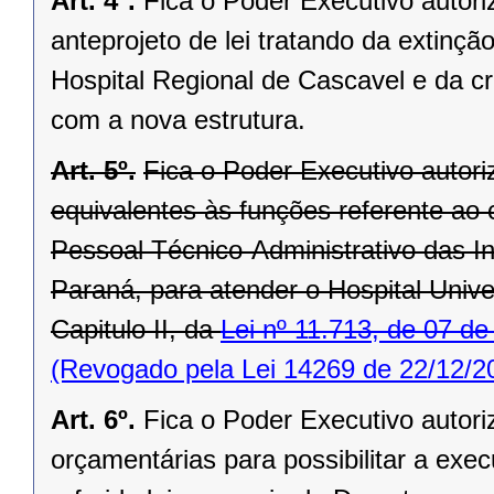
Art. 4º.
Fica o Poder Executivo autori
anteprojeto de lei tratando da extinç
Hospital Regional de Cascavel e da 
com a nova estrutura.
Art. 5º.
Fica o Poder Executivo autori
equivalentes às funções referente ao c
Pessoal Técnico-Administrativo das In
Paraná, para atender o Hospital Unive
Capitulo II, da
Lei nº 11.713, de 07 d
(Revogado pela Lei 14269 de 22/12/2
Art. 6º.
Fica o Poder Executivo autori
orçamentárias para possibilitar a exe