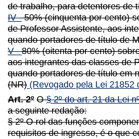
de trabalho, para detentores de t
IV -
50% (cinquenta por cento) s
de Professor Assistente, aos int
quando portadores de título de M
V -
80% (oitenta por cento) sobre
aos integrantes das classes de P
quando portadores de título em n
(NR)
(Revogado pela Lei 21852 
Art. 2º
O
§ 2º do art. 21 da Lei 
a seguinte redação:
§ 2º O rol das funções componen
requisitos de ingresso, é o que c