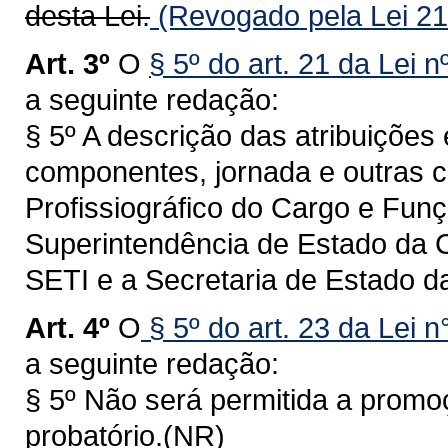
desta Lei.
(Revogado pela Lei 21
Art. 3º
O
§ 5º do art. 21 da Lei 
a seguinte redação:
§ 5º A descrição das atribuições
componentes, jornada e outras ca
Profissiográfico do Cargo e Fun
Superintendência de Estado da C
SETI e a Secretaria de Estado d
Art. 4º
O
§ 5º do art. 23 da Lei 
a seguinte redação:
§ 5º Não será permitida a promo
probatório.(NR)