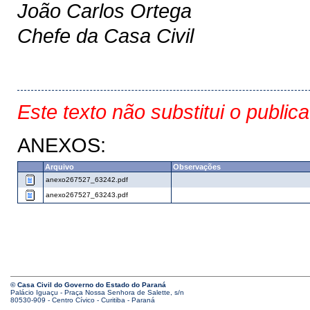
João Carlos Ortega
Chefe da Casa Civil
Este texto não substitui o public
ANEXOS:
Arquivo
Observações
anexo267527_63242.pdf
anexo267527_63243.pdf
© Casa Civil do Governo do Estado do Paraná
Palácio Iguaçu - Praça Nossa Senhora de Salette, s/n
80530-909 - Centro Cívico - Curitiba - Paraná