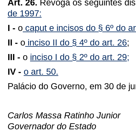
Art. 26.
Revoga os seguintes dis
de 1997:
I -
o
caput e incisos do § 6º do ar
II -
o
inciso II do § 4º do art. 26
;
III -
o
inciso I do § 2º do art. 29;
IV -
o art. 50.
Palácio do Governo, em 30 de j
Carlos Massa Ratinho Junior
Governador do Estado