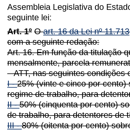
Assembleia Legislativa do Estad
seguinte lei:
Art. 1º
O
art. 16 da Lei nº 11.71
com a seguinte redação:
Art. 16. Em função da titulação
mensalmente, parcela remunerató
– ATT, nas seguintes condições 
I -
25% (vinte e cinco por cento)
regime de trabalho, para detentor
II -
50% (cinquenta por cento) so
de trabalho, para detentores de t
III -
80% (oitenta por cento) sob