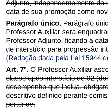
Adjunto, independentemente do n
data de sua promoção como nova
Parágrafo único.
Parágrafo únic
Professor Auxiliar será enquadr
Professor Adjunto, ficando a dat
de interstício para progressão int
(Redação dada pela Lei 15944 d
Art. 7º.
O Professor Auxiliar asc
classe após interstício de 02 (d
desempenho que inclua, obrigat
descritivo definido perante com
pertence.