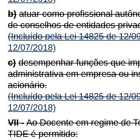
b)
atuar como profissional autô
de conselhos de entidades priva
(Incluído pela Lei 14825 de 12/0
12/07/2018)
c)
desempenhar funções que imp
administrativa em empresa ou inst
acionário.
(Incluído pela Lei 14825 de 12/0
12/07/2018)
VII -
Ao Docente em regime de Te
TIDE é permitido: