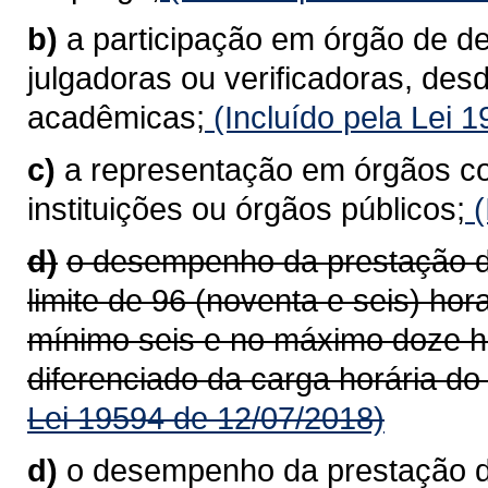
b)
a participação em órgão de d
julgadoras ou verificadoras, des
acadêmicas;
(Incluído pela Lei 
c)
a representação em órgãos co
instituições ou órgãos públicos;
(
d)
o desempenho da prestação de
limite de 96 (noventa e seis) ho
mínimo seis e no máximo doze h
diferenciado da carga horária do
Lei 19594 de 12/07/2018)
d)
o desempenho da prestação de