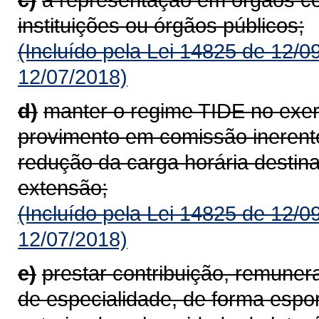
instituições ou órgãos públicos;
(Incluído pela Lei 14825 de 12/0
12/07/2018)
d)
manter o regime TIDE no exer
provimento em comissão inerente
redução da carga horária destin
extensão;
(Incluído pela Lei 14825 de 12/0
12/07/2018)
e)
prestar contribuição, remuner
de especialidade, de forma espo