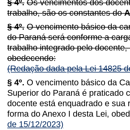
§ 4º.
Os vencimentos dos docente
trabalho, são os constantes do
A
§ 4º.
O vencimento básico da car
do Paraná será conforme a carg
trabalho integrado pelo docente, 
obedecendo:
(Redação dada pela Lei 14825 d
§ 4º.
O vencimento básico da Car
Superior do Paraná é praticado 
docente está enquadrado e sua r
forma do Anexo I desta Lei, obe
de 15/12/2023)