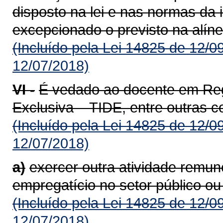
disposto na lei e nas normas da i
excepcionado o previsto na alínea
(Incluído pela Lei 14825 de 12/0
12/07/2018)
VI -
É vedado ao docente em Reg
Exclusiva – TIDE, entre outras 
(Incluído pela Lei 14825 de 12/0
12/07/2018)
a)
exercer outra atividade remun
empregatício no setor público ou
(Incluído pela Lei 14825 de 12/0
12/07/2018)