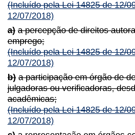
(Incluído pela Lei 14825 de 12/0
12/07/2018)
a)
a percepção de direitos autora
emprego;
(Incluído pela Lei 14825 de 12/0
12/07/2018)
b)
a participação em órgão de d
julgadoras ou verificadoras, des
acadêmicas;
(Incluído pela Lei 14825 de 12/0
12/07/2018)
c)
a representação em órgãos co