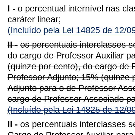
I -
o percentual internível nas cl
caráter linear;
(Incluído pela Lei 14825 de 12/0
II -
os percentuais interclasses s
do cargo de Professor Auxiliar p
(quinze por cento), do cargo de 
Professor Adjunto; 15% (quinze p
Adjunto para o de Professor Ass
cargo de Professor Associado par
(Incluído pela Lei 14825 de 12/0
II -
os percentuais interclasses 
Cargo de Professor Auxiliar par