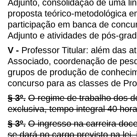
Adjunto, consolidação de uma li
proposta teórico-metodológica 
participação em banca de concur
Adjunto e atividades de pós-gra
V -
Professor Titular: além das a
Associado, coordenação de pes
grupos de produção de conhecim
concurso para as classes de Prof
§ 3º.
O regime de trabalho dos d
exclusiva, tempo integral 40 hor
§ 3º.
O ingresso na carreira doc
se dará no cargo previsto na lei