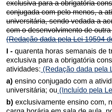
exclusiva para a obrigatória con
conjugada com pelo menos, a at
universitária, sendo vedada a a
com o desenvolvimento de outra 
(Redação dada pela Lei 19594 d
I -
quarenta horas semanais de t
exclusiva para a obrigatória co
atividades:
(Redação dada pela L
a)
ensino conjugado com a ativi
universitária; ou
(Incluído pela L
b)
exclusivamente ensino com, n
carga horária em sala de aula, 