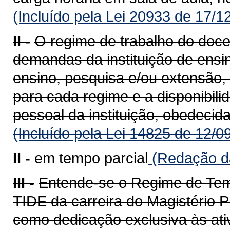
(Incluído pela Lei 20933 de 17/1
II -
O regime de trabalho do doce
demandas da instituição de ensin
ensino, pesquisa e/ou extensão,
para cada regime e a disponibili
pessoal da instituição, obedecida
(Incluído pela Lei 14825 de 12/0
II -
em tempo parcial
(Redação da
III -
Entende-se o Regime de Temp
TIDE da carreira do Magistério P
como dedicação exclusiva às ati