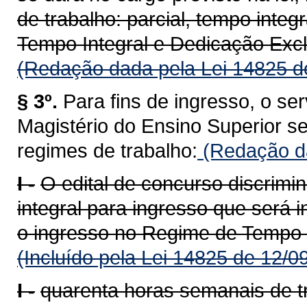
de trabalho: parcial, tempo inte
Tempo Integral e Dedicação Excl
(Redação dada pela Lei 14825 d
§ 3º.
Para fins de ingresso, o ser
Magistério do Ensino Superior s
regimes de trabalho:
(Redação da
I -
O edital de concurso discrimin
integral para ingresso que será 
o ingresso no Regime de Tempo I
(Incluído pela Lei 14825 de 12/0
I -
quarenta horas semanais de t