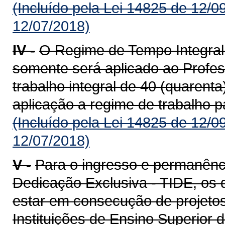
(Incluído pela Lei 14825 de 12/0
12/07/2018)
IV -
O Regime de Tempo Integral
somente será aplicado ao Profe
trabalho integral de 40 (quarent
aplicação a regime de trabalho pa
(Incluído pela Lei 14825 de 12/0
12/07/2018)
V -
Para o ingresso e permanênc
Dedicação Exclusiva - TIDE, os 
estar em consecução de projeto
Instituições de Ensino Superior 