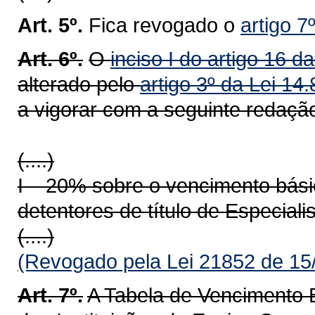
Art. 5º.
Fica revogado o
artigo 7
Art. 6º.
O
inciso I do artigo 16 
alterado pelo
artigo 3º da Lei 1
a vigorar com a seguinte redaçã
(....)
I – 20% sobre o vencimento bási
detentores de título de Especialis
(....)
(Revogado pela Lei 21852 de 15
Art. 7º.
A Tabela de Vencimento 