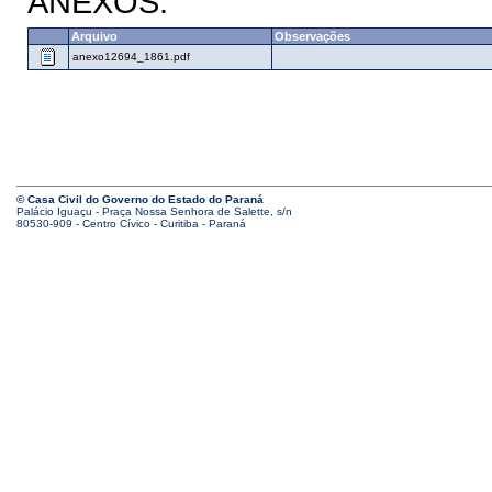
ANEXOS:
Arquivo
Observações
anexo12694_1861.pdf
© Casa Civil do Governo do Estado do Paraná
Palácio Iguaçu - Praça Nossa Senhora de Salette, s/n
80530-909 - Centro Cívico - Curitiba - Paraná