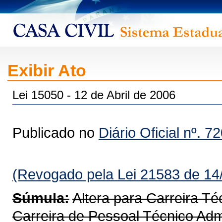
Exibir Ato
Lei 15050 - 12 de Abril de 2006
Publicado no
Diário Oficial nº. 7
(Revogado pela Lei 21583 de 14
Súmula:
Altera para Carreira T
Carreira de Pessoal Técnico Admi