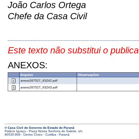
João Carlos Ortega
Chefe da Casa Civil
Este texto não substitui o public
ANEXOS:
Arquivo
Observações
anexo267527_63242.pdf
anexo267527_63243.pdf
© Casa Civil do Governo do Estado do Paraná
Palácio Iguaçu - Praça Nossa Senhora de Salette, s/n
80530-909 - Centro Cívico - Curitiba - Paraná