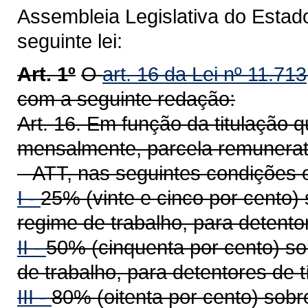
Assembleia Legislativa do Estad
seguinte lei:
Art. 1º
O
art. 16 da Lei nº 11.71
com a seguinte redação:
Art. 16. Em função da titulação
mensalmente, parcela remunerató
– ATT, nas seguintes condições 
I -
25% (vinte e cinco por cento)
regime de trabalho, para detentor
II -
50% (cinquenta por cento) so
de trabalho, para detentores de t
III -
80% (oitenta por cento) sob