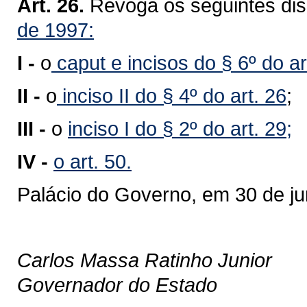
Art. 26.
Revoga os seguintes dis
de 1997:
I -
o
caput e incisos do § 6º do ar
II -
o
inciso II do § 4º do art. 26
;
III -
o
inciso I do § 2º do art. 29;
IV -
o art. 50.
Palácio do Governo, em 30 de j
Carlos Massa Ratinho Junior
Governador do Estado