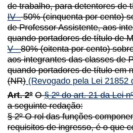
de trabalho, para detentores de t
IV -
50% (cinquenta por cento) s
de Professor Assistente, aos int
quando portadores de título de M
V -
80% (oitenta por cento) sobre
aos integrantes das classes de P
quando portadores de título em n
(NR)
(Revogado pela Lei 21852 
Art. 2º
O
§ 2º do art. 21 da Lei 
a seguinte redação:
§ 2º O rol das funções componen
requisitos de ingresso, é o que c