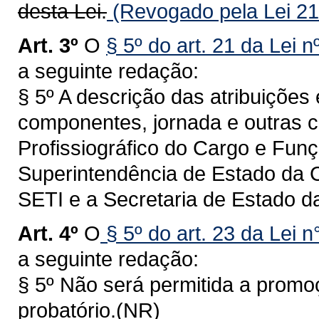
desta Lei.
(Revogado pela Lei 21
Art. 3º
O
§ 5º do art. 21 da Lei 
a seguinte redação:
§ 5º A descrição das atribuições
componentes, jornada e outras ca
Profissiográfico do Cargo e Fun
Superintendência de Estado da C
SETI e a Secretaria de Estado d
Art. 4º
O
§ 5º do art. 23 da Lei 
a seguinte redação:
§ 5º Não será permitida a promo
probatório.(NR)