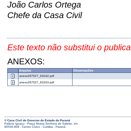
João Carlos Ortega
Chefe da Casa Civil
Este texto não substitui o public
ANEXOS:
Arquivo
Observações
anexo267527_63242.pdf
anexo267527_63243.pdf
© Casa Civil do Governo do Estado do Paraná
Palácio Iguaçu - Praça Nossa Senhora de Salette, s/n
80530-909 - Centro Cívico - Curitiba - Paraná