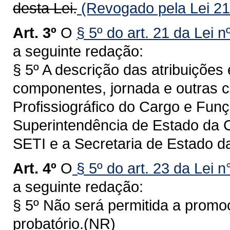
desta Lei.
(Revogado pela Lei 21
Art. 3º
O
§ 5º do art. 21 da Lei 
a seguinte redação:
§ 5º A descrição das atribuições
componentes, jornada e outras ca
Profissiográfico do Cargo e Fun
Superintendência de Estado da C
SETI e a Secretaria de Estado d
Art. 4º
O
§ 5º do art. 23 da Lei 
a seguinte redação:
§ 5º Não será permitida a promo
probatório.(NR)