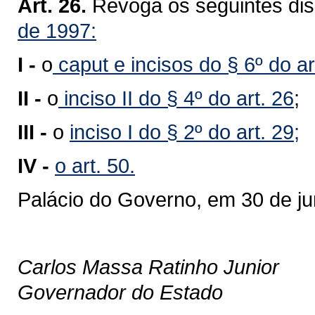
Art. 26.
Revoga os seguintes dis
de 1997:
I -
o
caput e incisos do § 6º do ar
II -
o
inciso II do § 4º do art. 26
;
III -
o
inciso I do § 2º do art. 29;
IV -
o art. 50.
Palácio do Governo, em 30 de j
Carlos Massa Ratinho Junior
Governador do Estado