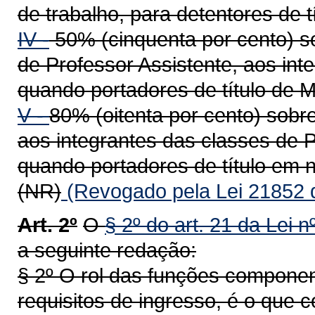
de trabalho, para detentores de t
IV -
50% (cinquenta por cento) s
de Professor Assistente, aos int
quando portadores de título de M
V -
80% (oitenta por cento) sobre
aos integrantes das classes de P
quando portadores de título em n
(NR)
(Revogado pela Lei 21852 
Art. 2º
O
§ 2º do art. 21 da Lei 
a seguinte redação:
§ 2º O rol das funções componen
requisitos de ingresso, é o que c