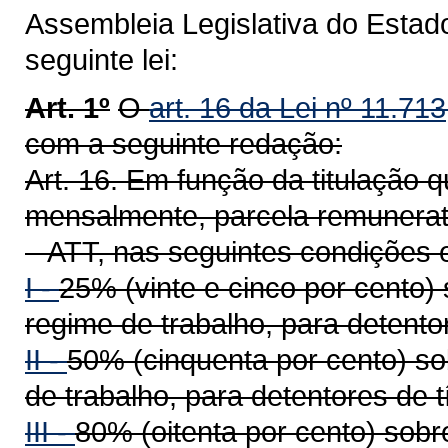
Assembleia Legislativa do Estad
seguinte lei:
Art. 1º
O
art. 16 da Lei nº 11.71
com a seguinte redação:
Art. 16. Em função da titulação
mensalmente, parcela remunerató
– ATT, nas seguintes condições 
I -
25% (vinte e cinco por cento)
regime de trabalho, para detentor
II -
50% (cinquenta por cento) so
de trabalho, para detentores de t
III -
80% (oitenta por cento) sob